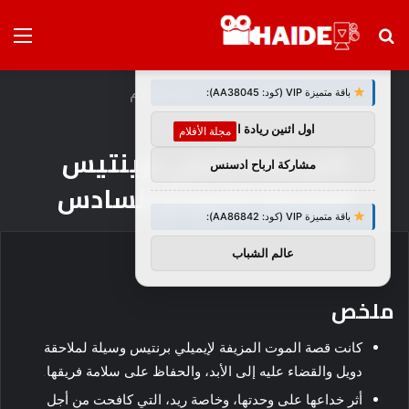
بحث
الق
×
توصيات :
عن
الرئيسية
/
مجلة الأفلام
باقة متميزة VIP (كود: AA38045):
اول اثنين ريادة اعمال
مجلة الأفلام
شرح وفاة إميلي برينتيس
مشاركة ارباح ادسنس
المزيفة للموسم السادس
باقة متميزة VIP (كود: AA86842):
عالم الشباب
ملخص
كانت قصة الموت المزيفة لإيميلي برنتيس وسيلة لملاحقة
دويل والقضاء عليه إلى الأبد، والحفاظ على سلامة فريقها.
أثر خداعها على وحدتها، وخاصة ريد، التي كافحت من أجل