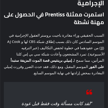
الإجرامية
استمرت ممثلة Prentiss في الحصول على
مهنة نشطة
السبب الحقيقي وراء مغادرة باجيت بروستر
العقول الإجرامية
في
الموسم السادس كان ذلك بسبب إطلاق شبكة CBS لها و AJ Cook
(JJ) من عقودهما في خطوة لخفض التكاليف (عبر
الترفيه
الأسبوعية
). تمرد المشجعون وأعادت شبكة سي بي إس كلتا
المرأتين، مما سمح لـ
إميلي برينتيس قصة الموت المزيفة ستبدأ
على الفور
الموسم المقبل. ومع ذلك، فقد حدث الضرر وقررت إميلي
المغادرة بمحض إرادتها في نهاية الموسم السابع.
“لقد كانت مسألة وقت فقط قبل عودة