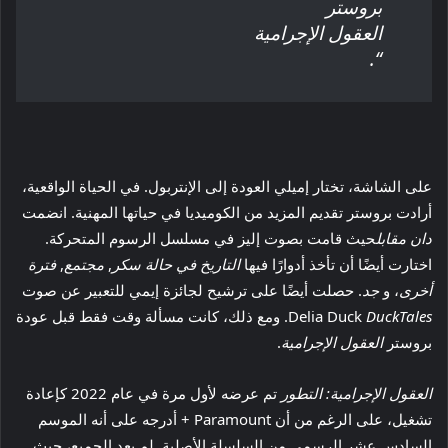
بروستر
العقول الإجرامية
“.
على الشاشة، تختار إميلي العودة إلى الإنتربول. في الحياة الواقعية،
أرادت بروستر تقديم المزيد من الكوميديا ​​في حياتها المهنية. انضمت
دان مقابل
حيث قامت بصوت إليز في مسلسل الرسوم المتحركة.
اختارت أيضًا أن تأخذ أدوارًا فيها
التاريخ في حالة سكر
,
مجتمع
,
فترة
أخرى
، و
جد
. حصلت أيضًا على ترشيح لجائزة إيمي للتعبير عن صوت
DuckTales
Delia Duck
. ومع ذلك، كانت مسألة وقت فقط قبل عودة
بروستر
العقول الإجرامية
.
العقول الإجرامية: التطور
تم عرضه لأول مرة في عام 2022 كإعادة
تشغيل، على الرغم من أن Paramount + أدرجه على أنه الموسم
السادس عشر الرسمي من السلسلة الأصلية. لم يعد الجميع، حيث