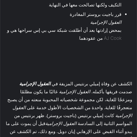
التكيف ولكنها تصالحت معها في النهاية.
قرر باجيت بروستر المغادرة
العقول الإجرامية
بمحض إرادتها بعد أن أطلقت شبكة سي بي إس سراحها هي و
AJ Cook من عقودهما.
الكشف عن وفاة إميلي برنتيس المزيفة في
العقول الإجرامية
صدمت فريقها بأكمله.
العقول الإجرامية
غالبًا ما يكون مظلمًا
ومزعجًا للغاية، لكن مجموعة شخصياته المحبوبة منعته من أن يصبح
متعجرفًا للغاية. واحدة من الشخصيات الأطول خدمة على
العقول
الإجرامية
كانت إميلي برنتيس (باجيت بروستر). ظهر برنتيس من
المواسم الثانية إلى السادسة
العقول الإجرامية
قبل أن يموت على ما
يبدو أثناء القبض على الإرهابي إيان دويل. ومع ذلك، تم الكشف عن