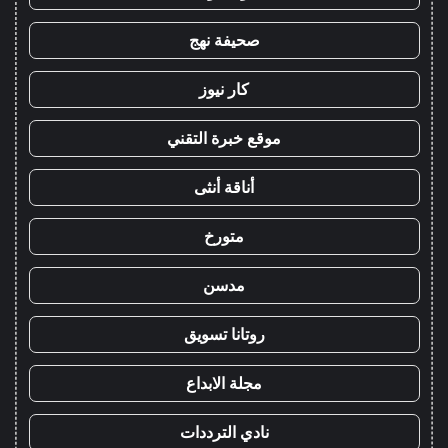
صحيفة نهج
كار نيوز
موقع خبرة التقني
أناقة أنثى
متورخ
مدسن
روتانا تسويق
مجلة الابداع
نادي الترددات