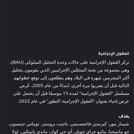
العقول الإجرامية
تركز العقول الإجرامية على حالات وحدة التحليل السلوكي (BAU)،
وهي مجموعة من نخبة المحللين الإجراميين الذين يقومون بتحليل
أكثر المجرمين شهرة في البلاد وهم يتطلعون إلى توقع خطواتهم
التالية قبل أن يضربوا مرة أخرى. ابتداءً من عام 2005، عُرض
مسلسل “العقول الإجرامية” لمدة 15 موسمًا قبل أن يحصل على
عرض إحياء بعنوان “العقول الإجرامية: التطور” في عام 2022.
يقذف
شيمار مور، كيرستن فانجسنيس، باجيت بروستر، توماس جيبسون،
جو مانتيجنا، ماثيو جراي جوبلر، أي جي كوك، ماندي باتينكين، لولا