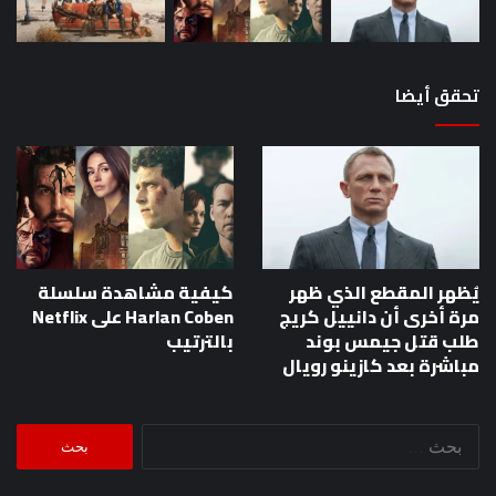
تحقق أيضا
يُظهر المقطع الذي ظهر
كيفية مشاهدة سلسلة
مرة أخرى أن دانييل كريج
Harlan Coben على Netflix
طلب قتل جيمس بوند
بالترتيب
مباشرة بعد كازينو رويال
البحث
عن: