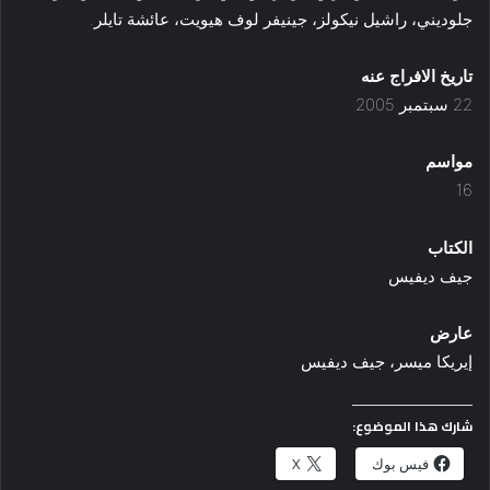
جلوديني، راشيل نيكولز، جينيفر لوف هيويت، عائشة تايلر.
تاريخ الافراج عنه
22 سبتمبر 2005
مواسم
16
الكتاب
جيف ديفيس
عارض
إيريكا ميسر، جيف ديفيس
شارك هذا الموضوع:
فيس بوك
X