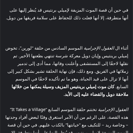
في حين أن قصة الموت المزيفة لإميلي برنتيس قد يُنظر إليها على
أنها متطرفة، إلا أنها فعلت ذلك للحفاظ على سلامة فريقها من دويل.
أثناء ال
العقول الإجرامية
الموسم السادس من حلقة “لورين”، تخوض
إميلي برينتيس وإيان دويل معركة شرسة تنتهي بطعنها الأخير. تم
نقلها لاحقًا إلى المستشفى وأعلنت وفاتها، مما أدى إلى تدمير
زملائها في الفريق. ومع ذلك، فإن نهاية الحلقة تشير بشكل كبير إلى
أنها لا تزال على قيد الحياة، وهو ما تم تأكيده لاحقًا في الموسم
السابع.
كان موت إميلي برينتيس المزيف وسيلة يمكنها من خلالها
ملاحقة دويل والقضاء عليه إلى الأبد.
العقول الإجرامية
تختتم حلقة الموسم السابع “It Takes a Village”
هذه القصة، على الرغم من أن الأمر استغرق وقتًا لبعض أفراد وحدتها
– وخاصة ريد – للتكيف مع “خيانتها” بالكذب عليهم. في حين أن قصة
الموت المزيفة لإميلي برنتيس قد يُنظر إليها على أنها متطرفة، إلا