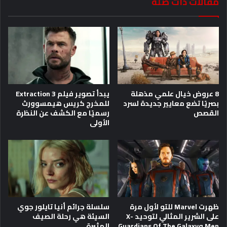
مقالات ذات صلة
8 عروض خيال علمي مذهلة
يبدأ تصوير فيلم Extraction 3
بصريًا تضع معايير جديدة لسرد
للمخرج كريس هيمسوورث
القصص
رسميًا مع الكشف عن النظرة
الأولى
ظهرت Marvel للتو لأول مرة
سلسلة جرائم أنيا تايلور جوي
على الشرير المثالي لتوحيد X-
السيئة هي رحلة الصيف
Men وGuardians Of The Galaxy
المثيرة