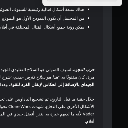
هناك سبعة أشكال قتالية رئيسية للسيوف الضوئي
من المحتمل أن يكون النموذج الأول هو النموذج الأ
يمكن رؤية جميع أشكال القتال المختلفة في أفلام Star Wars والبرامج التلفزيونية، مما يوضح فعاليتها وحدوده
حرب النجوم
السيف الضوئي هو السلاح التقليدي للجي
مرة، كان مفتونًا به. “
هذا هو سلاح فارس جيدي،
“شرح له
الجيداي بالإضافة إلى انعكاس لإتقان الفرد للقوة
، وهذا
خلال حقبة ما قبل التاريخ، تم تشجيع الباداويين على ت
Vader لأنه ما لديهم خبرة به. يتقن أفضل جيدي في المجرة أشكالًا متعددة من السيف الضوئي ويبدل بينها عند الحاجة، وهو أمر يمكن استكشافه بشكل أكبر في المستقبل
أفلام.