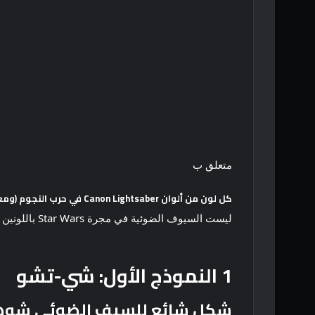
متعلق ب
كل لون من ألوان Canon Lightsaber في حرب النجوم (ومعناها)
ليست السيوف الضوئية في مجرة ​​Star Wars باللونين الأزرق والأحمر فحسب، بل هناك 8 ألوان للسيوف الضوئية في Star Wars (حتى الآن). وهنا ما يعنيه كل منهم.
1
النموذج الأول: شي-تشو
شكل شائع للسيف الضوئي شوهد في ثلاثية rs