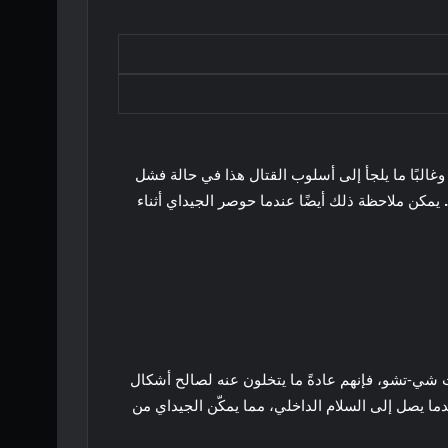
ر إلى Shii-Cho عمومًا على أنه أقدم أشكال السيف الضوئي وأكثرها بدائية؛ ونتيجة لذلك، يبدأ كل جدي تقريبًا بتعلم Shii-Cho، وغالبًا ما يلجأ إلى أسلوب القتال هذا في حالة فشل
يمكن ملاحظة ذلك أيضًا عندما حوصر الجيداي أثناء
يث شي-تشو، فإنهم عادةً ما يتخلون عنه لصالح أشكال
سيد الشكل الأول فقط عندما يصل إلى السلام الداخلي، مما يمكّن الجيداي من