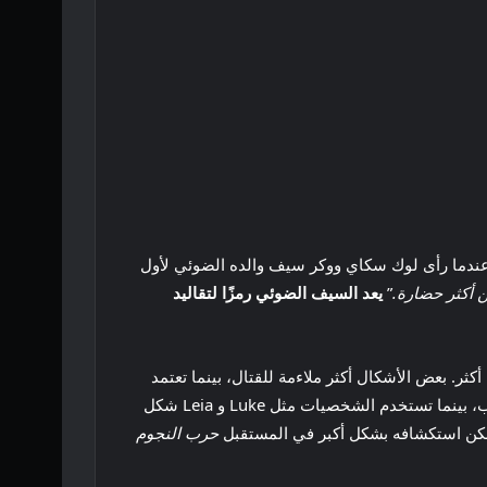
ندما رأى لوك سكاي ووكر سيف والده الضوئي لأول
 أكثر حضارة.
”
يعد السيف الضوئي رمزًا لتقاليد
ثر. بعض الأشكال أكثر ملاءمة للقتال، بينما تعتمد
الأشكال الأخرى على الدفاع. شهدت Clone Wars تحول العديد من الجيداي إلى الأشكال القتالية بينما كانت المجرة في حالة حرب، بينما تستخدم الشخصيات مثل Luke و Leia شكل
حرب النجوم