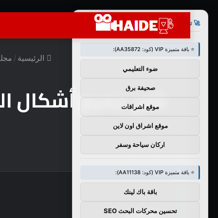
×
🚀 توصيات :
⭐ باقة متميزة VIP (كود: AA35872):
الرئيسية
/
مجلة
ضوء التعليمي
شرح جميع أشكال ال
صحيفة برق
موقع اشراقات
موقع اشراق اون لاين
اركان سياحة وسفر
⭐ باقة متميزة VIP (كود: AA11138):
باقة باك لينك
ملخص
تحسين محركات البحث SEO