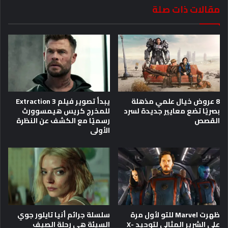
مقالات ذات صلة
8 عروض خيال علمي مذهلة
يبدأ تصوير فيلم Extraction 3
بصريًا تضع معايير جديدة لسرد
للمخرج كريس هيمسوورث
القصص
رسميًا مع الكشف عن النظرة
الأولى
ظهرت Marvel للتو لأول مرة
سلسلة جرائم أنيا تايلور جوي
على الشرير المثالي لتوحيد X-
السيئة هي رحلة الصيف