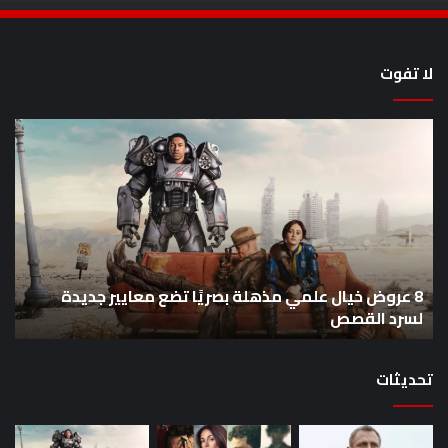
لا تفوت
8
أح
عروض
سل
خيال
an
علمي
وال
مذهلة
من
بصريًا
إص
تضع
me
معايير
eo
8 عروض خيال علمي مذهلة بصريًا تضع معايير جديدة
جديدة
هذا
لسرد القصص
ه
لسرد
الأ
القصص
تحديثات