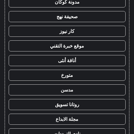
مدونة كوكان
صحيفة نهج
كار نيوز
موقع خبرة التقني
أناقة أنثى
متورخ
مدسن
روتانا تسويق
مجلة الابداع
نادي الترددات