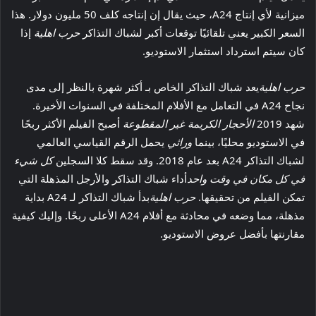
ميزانية لأي إنتاج A24، حيث يقال إن إنتاجه كلف 50 مليون دولار. هذا
السعر الكبير يعني تلقائيًا توقعات أكبر لشباك التذاكر
حرب اهلية
إذا
كان سيتم استرداد استثمار الاستوديو.
حرب اهلية
يعد شباك التذاكر الخاص بـ أكثر شهرة بالنظر إلى مدى
نجاح A24 في التعامل مع الأفلام المختلفة في السنوات الأخيرة.
شهد 2019
الأحجار الكريمة غير المقطوعة
أصبح الفيلم الأكثر ربحًا
في الاستوديو محليًا، بينما
وراثي
يحمل الرقم القياسي العالمي
لشباك التذاكر A24 بعد عام 2018. وقد سقط كلا السجلين
كل شيء
في كل مكان في وقت واحد
أداء شباك التذاكر والأرجل المذهلة التي
تمكن الفيلم من تحقيقها.
حرب اهلية
بدأ شباك التذاكر لـ A24 بداية
مذهلة، مما وضعه في محادثة مع أفلام A24 الأعلى ربحًا. وإليك كيفية
مقارنتها بأفضل عروض الاستوديو.