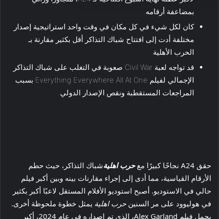
بمضاعفة أرقامه.
كان لكل شيء في كل مكان في وقت واحد استراتيجية إصدار
مختلفة أدت إلى افتتاح شباك التذاكر أقل بكثير مقارنة بـ
الحرب الأهلية.
قد تواجه لعبة Civil War صعوبة في التغلب على شباك التذاكر
الإجمالي لفيلم Everything Everywhere All At One بسبب
المراجعات المستقطبة ونقص الإصدار الدولي.
حقق A24 نجاحًا كبيرًا مع
حرب اهلية
شباك التذاكر، حيث حطم
الأرقام القياسية، مما أدى إلى إجراء مقارنات بينه وبين أكبر فيلم
حالي في الاستوديو. أصبح استوديو الأفلام المستقل لاعبًا أكبر بكثير
في هوليوود على مر السنين
حرب اهلية
يمثل خطوة ملحوظة أخرى.
يحمل فيلم Alex Garland، الذي تم إصداره في عام 2024، أكبر