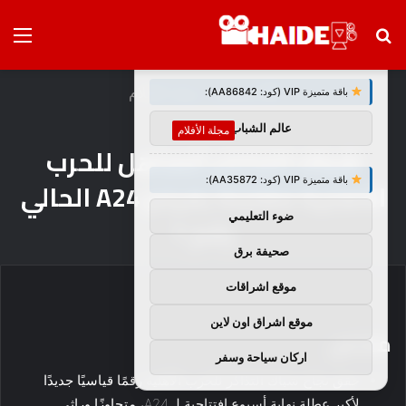
بحث
الق
×
توصيات :
عن
الرئيسية
/
مجلة الأفلام
باقة متميزة VIP (كود: AA86842):
عالم الشباب
مجلة الأفلام
شباك التذاكر المذهل للحرب
باقة متميزة VIP (كود: AA35872):
الأهلية مقارنة بفيلم A24 الحالي
ضوء التعليمي
رقم 1
صحيفة برق
موقع اشراقات
موقع اشراق اون لاين
ملخص
اركان سياحة وسفر
حقق نجاح شباك التذاكر للحرب الأهلية رقمًا قياسيًا جديدًا
لأكبر عطلة نهاية أسبوع افتتاحية لـ A24، متجاوزًا وراثي