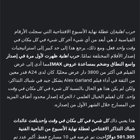
حرب اهلية
إن عطلة نهاية الأسبوع الافتتاحية التي سجلت الأرقام
القياسية لـ هي أبعد من أي شيء آخر
كل شيء في كل مكان في
وقت واحد
فعل. ومع ذلك، يرجع هذا إلى حد كبير إلى استراتيجيات
إصدار الأفلام المختلفة تمامًا.
حرب اهلية
ظهرت لأول مرة في إصدار
واسع النطاق وضخم بمساعدة عروض IMAX
مما أدى إلى عرض
الفيلم في أكثر من 3800 دار عرض محليًا. كان لدى A24 قدر معين
من الثقة في أداء فيلم Alex Garland بشكل جيد في شباك التذاكر،
ولكن لم يكن هذا هو الحال بالنسبة
كل شيء في كل مكان في وقت
واحد
. كان لفيلم الخيال العلمي / الحركة إصدار محدود أضاف المزيد
من المسارح خلال الشهر الأول من إصداره.
هذا يعني ذاك
كل شيء في كل مكان في وقت واحد
بلغت عائدات
شباك التذاكر الافتتاحي لعطلة نهاية الأسبوع من الناحية الفنية
501.305 دولارًا
حيث تم عرضه في 10 مسارح فقط. أكبر عدد تم