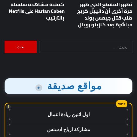
يُظهر المقطع الذي ظهر
كيفية مشاهدة سلسلة
مرة أخرى أن دانييل كريج
Harlan Coben على Netflix
طلب قتل جيمس بوند
بالترتيب
مباشرة بعد كازينو رويال
البحث
عن:
مواقع صديقة
+
!
اول اثنين ريادة اعمال
مشاركة ارباح ادسنس