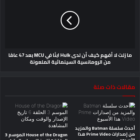
ما زلت لا أفهم كيف أن لدى Hulk ابنًا في MCU بعد 47 عامًا
من الرومانسية السينمائية الملعونة
مقالات ذات صلة
أحدث سلسلة Batman والمزيد
من إصدارات Prime Video هذا
House of the Dragon الموسم 3
الأسبوع