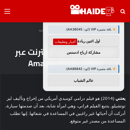
بحث
الق
×
توصيات :
عن
الرئيسية
/
أخبار وتعليقات
باقة متميزة VIP (كود: AA38045):
اول اثنين ريادة اعمال
أخبار وتعليقات
شاهد ودفق عبر الإنترنت عبر
مشاركة ارباح ادسنس
Amazon Prime Video
باقة متميزة VIP (كود: AA86842):
عالم الشباب
يعتني
(2014) هو فيلم درامي كوميدي أمريكي من إخراج وتأليف ليز
توتشيلو. يتتبع الفيلم فراني، وهي امرأة شابة، بعد أن صدمتها سيارة،
أدركت أن أحبائها غير راغبين في المساعدة في شفائها. إنها تطلب
المساعدة من مصدر غير متوقع.