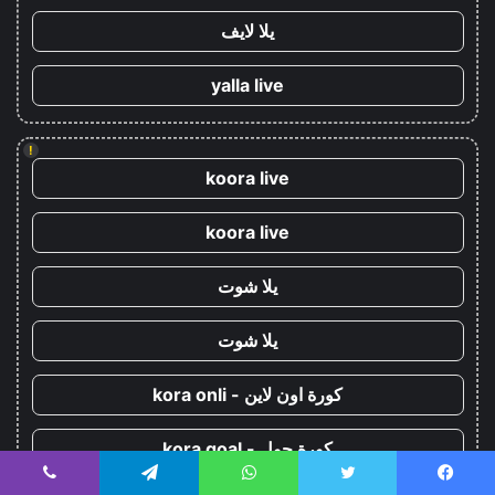
يلا لايف
yalla live
!
koora live
koora live
يلا شوت
يلا شوت
كورة اون لاين - kora onli
كورة جول - kora goal
يسبوك
تويتر
واتساب
تيلقرام
ڤايبر