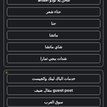
شحن يلا لودو اقساط
حناء شعر
حنا
ماتشا
شاي ماتشا
شدات ببجي تمارا
!
خدمات الباك لينك والجيست
guest post مقال ضيف
سوق العرب