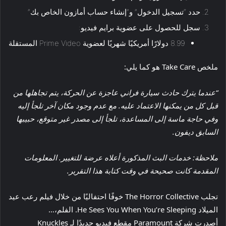
حدد “تسجيل الدخول” و”إنشاء حساب أمازون الخاص بك”
سجل للحصول على عضوية برايم فيديو:
8.99 دولارًا أمريكيًا شهريًا لعضوية Prime Video المستقلة
ملخص Take Care هو كما يلي:
“عندما يترك حادث سيارة فراني عاجزة عن الحركة، يتم تجاهلها من
قبل كل من يمكنها الاعتماد عليه. مع عدم وجود مكان آخر تلجأ إليه
وفي حاجة ماسة إلى المساعدة، تلجأ إلى مصدر غير متوقع، حبيبها
السابق ديفون.
ملاحظة: خدمات البث المذكورة أعلاه عرضة للتغيير. المعلومات
المقدمة كانت صحيحة في وقت كتابة هذا التقرير.
تجلب The Horror Collective خوفًا احتفاليًا من خلال فيلم رعب عيد
الميلاد He Sees You When You’re Sleeping. الفلم،…
أصدرت شركة Paramount مقطع فيديو جديدًا لـ Knuckles