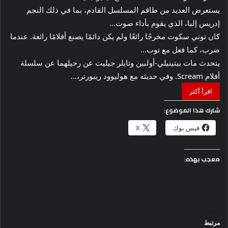
يستعرض العديد من طاقم المسلسل القادم، بما في ذلك النجم
إدريس إلبا، الذي يقوم بأداء صوت…
كان توني سكوت مخرجًا رائعًا ولم يكن دائمًا يصنع أفلامًا رائعة. عندما
ضرب، كما فعل مع توب…
يتحدث مات بيتينيلي-أولبين وتايلر جيليت عن رحيلهما عن سلسلة
أفلام Scream. وفي حديثه مع هوليوود ريبورتر،…
اقرأ أكثر
شارك هذا الموضوع:
فيس بوك
X
معجب بهذه:
مرتبط