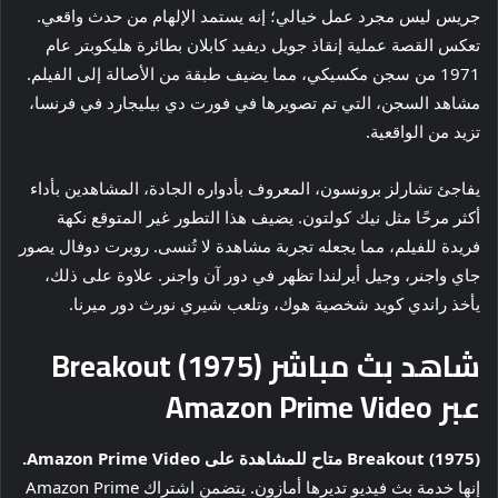
جريس ليس مجرد عمل خيالي؛ إنه يستمد الإلهام من حدث واقعي.
تعكس القصة عملية إنقاذ جويل ديفيد كابلان بطائرة هليكوبتر عام
1971 من سجن مكسيكي، مما يضيف طبقة من الأصالة إلى الفيلم.
مشاهد السجن، التي تم تصويرها في فورت دي بيليجارد في فرنسا،
تزيد من الواقعية.
يفاجئ تشارلز برونسون، المعروف بأدواره الجادة، المشاهدين بأداء
أكثر مرحًا مثل نيك كولتون. يضيف هذا التطور غير المتوقع نكهة
فريدة للفيلم، مما يجعله تجربة مشاهدة لا تُنسى. روبرت دوفال يصور
جاي واجنر، وجيل أيرلندا تظهر في دور آن واجنر. علاوة على ذلك،
يأخذ راندي كويد شخصية هوك، وتلعب شيري نورث دور ميرنا.
شاهد بث مباشر Breakout (1975)
عبر Amazon Prime Video
Breakout (1975) متاح للمشاهدة على Amazon Prime Video.
إنها خدمة بث فيديو تديرها أمازون. يتضمن اشتراك Amazon Prime