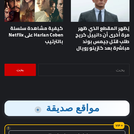
يُظهر المقطع الذي ظهر
كيفية مشاهدة سلسلة
مرة أخرى أن دانييل كريج
Harlan Coben على Netflix
طلب قتل جيمس بوند
بالترتيب
مباشرة بعد كازينو رويال
البحث
عن:
مواقع صديقة
+
!