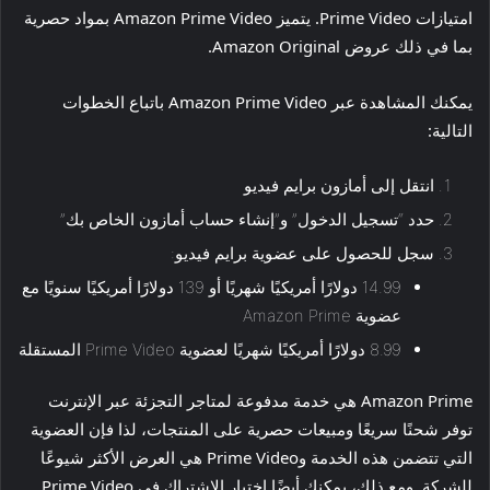
امتيازات Prime Video. يتميز Amazon Prime Video بمواد حصرية
بما في ذلك عروض Amazon Original.
يمكنك المشاهدة عبر Amazon Prime Video باتباع الخطوات
التالية:
انتقل إلى أمازون برايم فيديو
حدد “تسجيل الدخول” و”إنشاء حساب أمازون الخاص بك”
سجل للحصول على عضوية برايم فيديو:
14.99 دولارًا أمريكيًا شهريًا أو 139 دولارًا أمريكيًا سنويًا مع
عضوية Amazon Prime
8.99 دولارًا أمريكيًا شهريًا لعضوية Prime Video المستقلة
Amazon Prime هي خدمة مدفوعة لمتاجر التجزئة عبر الإنترنت
توفر شحنًا سريعًا ومبيعات حصرية على المنتجات، لذا فإن العضوية
التي تتضمن هذه الخدمة وPrime Video هي العرض الأكثر شيوعًا
للشركة. ومع ذلك، يمكنك أيضًا اختيار الاشتراك في Prime Video