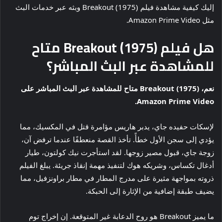
إليك كيفية مشاهدة فيلم Breakout (1975) وبثه عبر خدمات البث
مثل Amazon Prime Video.
هل فيلم Breakout (1975) متاح
للمشاهدة عبر البث المباشر؟
نعم، Breakout (1975) متاح للمشاهدة عبر البث المباشر على
Amazon Prime Video.
لإسكات حفيده جاي، يدبر هاريس مؤامرة قتل في المكسيك، مما
يؤدي إلى سجن الأول خطأً. تأخذ القصة منعطفًا عندما ترفض آن،
زوجة جاي، قبول مصير زوجها. لقد استأجرت نيك كولتون، طيار
أدغال تكساس، وشريكه هوك لتنفيذ مهمة إنقاذ جريئة. يبلغ الفيلم
ذروته بمواجهة مثيرة على مدرج المطار في مطار براونزفيل، مما
يضيف طبقة إضافية من الإثارة إلى الحبكة.
ما يميز Breakout هو روح الدعابة غير المتوقعة. إن إخراج توم