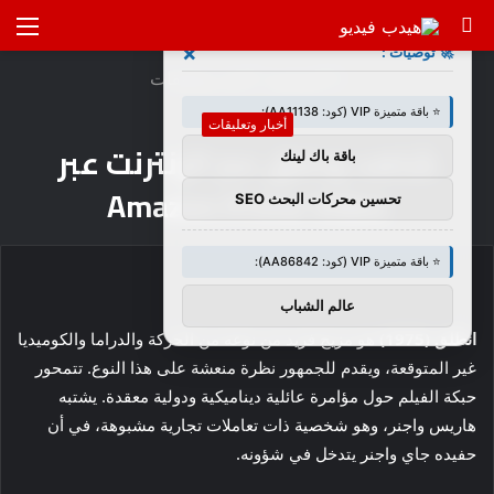
بحث
الق
×
🚀 توصيات :
عن
الرئيسية
/
أخبار وتعليقات
⭐ باقة متميزة VIP (كود: AA11138):
أخبار وتعليقات
شاهد ودفق عبر الإنترنت عبر
باقة باك لينك
Amazon Prime Video
تحسين محركات البحث SEO
⭐ باقة متميزة VIP (كود: AA86842):
عالم الشباب
انطلق
(1975)
هو مزيج فريد من نوعه من الحركة والدراما والكوميديا
​​غير المتوقعة، ويقدم للجمهور نظرة منعشة على هذا النوع. تتمحور
حبكة الفيلم حول مؤامرة عائلية ديناميكية ودولية معقدة. يشتبه
هاريس واجنر، وهو شخصية ذات تعاملات تجارية مشبوهة، في أن
حفيده جاي واجنر يتدخل في شؤونه.