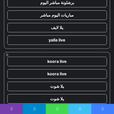
برشلونة مباشر اليوم
مباريات اليوم مباشر
يلا لايف
yalla live
!
koora live
koora live
يلا شوت
يلا شوت
كورة اون لاين - kora onli
يسبوك
تويتر
واتساب
تيلقرام
ڤايبر