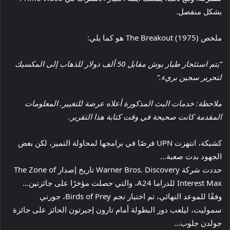
بشكل منفصل.
ملخص The Breakout (1975) هو كما يلي:
“يتم استئجار طيار بوش مقابل 50 ألف دولار للذهاب إلى المكسيك
لتحرير سجين بريء.”
ملاحظة: خدمات البث المذكورة أعلاه عرضة للتغيير. المعلومات
المقدمة كانت صحيحة في وقت كتابة هذا التقرير.
كشبكة، انتهزت UPN فرصًا في برامجها لمحاولة التميز، لكن بعض
الجهود بدت صعبة…
حددت شركة Warner Bros. Discovery تاريخ إصدار The Zone of
Interest Max للدراما A24، والتي حصلت مؤخرًا على جائزتين…
وفقًا للموعد النهائي، تم اختيار نجم Birds of Prey، جورني
سموليت، ليلعب دور البطولة أمام تارون إجيرتون الحائز على جائزة
جولدن جلوب…