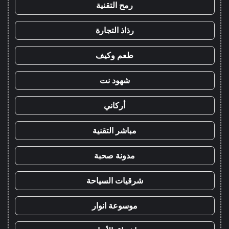
رمح التقنية
رذاذ التجارة
طعم وكيف
شهود نت
أركاني
مباشر التقنية
مدونة صحبة
شرقيات السياحة
موسوعة انوار