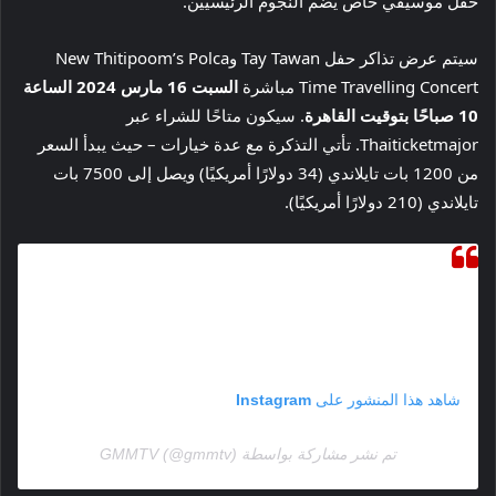
حفل موسيقي خاص يضم النجوم الرئيسيين.
سيتم عرض تذاكر حفل Tay Tawan وNew Thitipoom’s Polca
Time Travelling Concert مباشرة
السبت 16 مارس 2024 الساعة
10 صباحًا بتوقيت القاهرة
. سيكون متاحًا للشراء عبر
Thaiticketmajor. تأتي التذكرة مع عدة خيارات – حيث يبدأ السعر
من 1200 بات تايلاندي (34 دولارًا أمريكيًا) ويصل إلى 7500 بات
تايلاندي (210 دولارًا أمريكيًا).
شاهد هذا المنشور على Instagram
تم نشر مشاركة بواسطة GMMTV (@gmmtv)