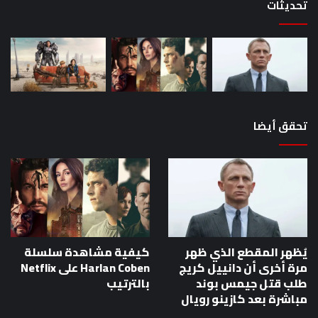
تحديثات
تحقق أيضا
يُظهر المقطع الذي ظهر
كيفية مشاهدة سلسلة
مرة أخرى أن دانييل كريج
Harlan Coben على Netflix
طلب قتل جيمس بوند
بالترتيب
مباشرة بعد كازينو رويال