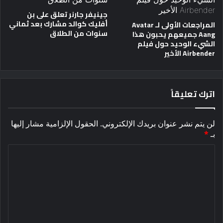
جينيفر جارنر تعلق على بن
أفليك كوالد مشارك بعد ثماني
المراجعات الأولى لـ Avatar
سنوات من الطلاق
Aang جميعهم يحبون هذا
الشيء الوحيد حول فيلم
Airbender الأخير
اترك تعليقاً
لن يتم نشر عنوان بريدك الإلكتروني.
الحقول الإلزامية مشار إليها
بـ
*
ا
ل
ت
ع
ل