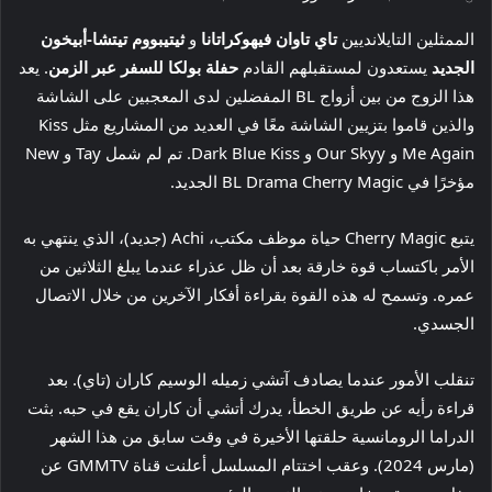
الممثلين التايلانديين
تاي تاوان فيهوكراتانا
و
ثيتيبووم تيتشا-أبيخون
الجديد
يستعدون لمستقبلهم القادم
حفلة بولكا للسفر عبر الزمن
. يعد
هذا الزوج من بين أزواج BL المفضلين لدى المعجبين على الشاشة
والذين قاموا بتزيين الشاشة معًا في العديد من المشاريع مثل Kiss
Me Again و Our Skyy و Dark Blue Kiss. تم لم شمل Tay و New
مؤخرًا في BL Drama Cherry Magic الجديد.
يتبع Cherry Magic حياة موظف مكتب، Achi (جديد)، الذي ينتهي به
الأمر باكتساب قوة خارقة بعد أن ظل عذراء عندما يبلغ الثلاثين من
عمره. وتسمح له هذه القوة بقراءة أفكار الآخرين من خلال الاتصال
الجسدي.
تنقلب الأمور عندما يصادف آتشي زميله الوسيم كاران (تاي). بعد
قراءة رأيه عن طريق الخطأ، يدرك أتشي أن كاران يقع في حبه. بثت
الدراما الرومانسية حلقتها الأخيرة في وقت سابق من هذا الشهر
(مارس 2024). وعقب اختتام المسلسل أعلنت قناة GMMTV عن