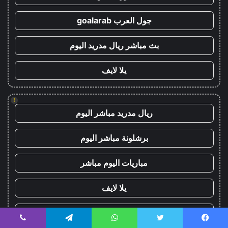
جول العرب goalarab
بث مباشر ريال مدريد اليوم
يلا لايف
!
ريال مدريد مباشر اليوم
برشلونة مباشر اليوم
مباريات اليوم مباشر
يلا لايف
yalla live
يسبوك
تويتر
واتساب
تيلقرام
ڤايبر