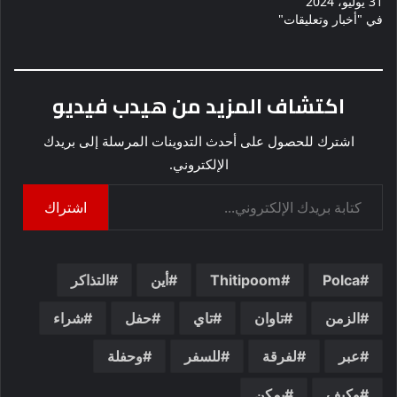
31 يوليو، 2024
في "أخبار وتعليقات"
اكتشاف المزيد من هيدب فيديو
اشترك للحصول على أحدث التدوينات المرسلة إلى بريدك
الإلكتروني.
كتابة بريدك الإلكتروني...
اشتراك
Polca
Thitipoom
أين
التذاكر
الزمن
تاوان
تاي
حفل
شراء
عبر
لفرقة
للسفر
وحفلة
وكيف
يمكن