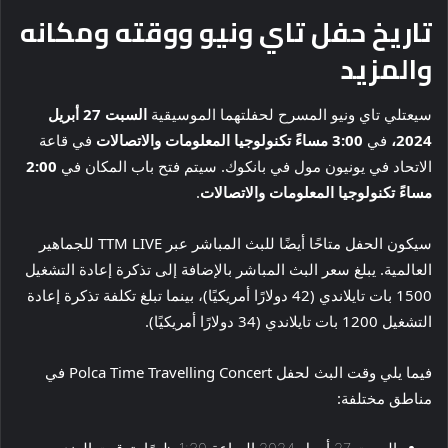
تاريخ حفل تاي ونيو ووقته ومكانه
والمزيد
سيعتلي تاي ونيو المسرح لحفلتهما الموسيقية
السبت 27 أبريل
2024،
في
3:00 مساءً تكنولوجيا المعلومات والاتصالات
في قاعة
الاتحاد في يونيون مول في بانكوك. سيتم فتح باب المكان في
2:00
مساءً تكنولوجيا المعلومات والاتصالات
.
سيكون الحفل متاحًا أيضًا للبث المباشر عبر TTM LIVE للجماهير
العالمية. يبلغ سعر البث المباشر بالإضافة إلى تذكرة إعادة التشغيل
1500 بات تايلاندي (42 دولارًا أمريكيًا)، بينما تبلغ تكلفة تذكرة إعادة
التشغيل 1200 بات تايلاندي (34 دولارًا أمريكيًا).
فيما يلي وقت البث لحفل Polca Time Travelling Concert في
مناطق مختلفة: