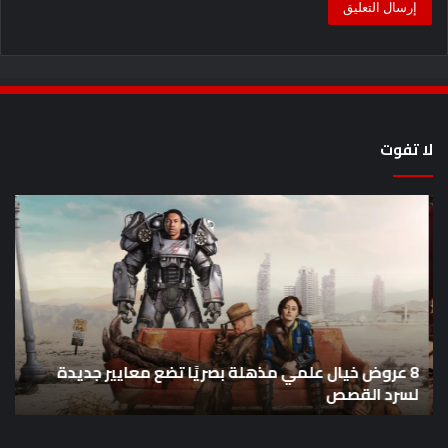
لا تفوت
8
أح
عروض
سل
خيال
an
علمي
وال
مذهلة
من
بصريًا
إص
تضع
me
معايير
eo
8 عروض خيال علمي مذهلة بصريًا تضع معايير جديدة
جديدة
هذا
لسرد القصص
ه
لسرد
الأ
القصص