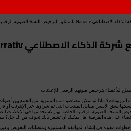
ع الأصوات الاصطناعية عند فتح TikTok؟ هل تخيفك الروبوتات؟ ماذا لو تمكن مصاصو دماء التسويق
صطناعي Narrativ للسماح للأعضاء بترخيص النسخة الصوتية الرقمية الخاصة بهم لاستخدامها 