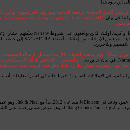
ى أين يقود هذا.
رخيص النسخ الصوتية الرقمية الخاصة بهم، وهذا أمر مفهوم. ولكن بالنس
“لقد وافقت Narrativ على شروطنا، وتعد منص
فرديين.”
للتوضيح، ليس لدى Narrativ الحرية في استخدام
شيء لا يريدون الارتباط به، من بي
لأنفسهم وللآخرين.
سوق ممكنًا – فهو يمنحهم الأدوات اللازمة لتوصيل الرسالة الصحيحة
“إن الاستخدام الأخلاقي للذكاء الاصطناعي لا
خدامها، وتعويضه بشكل عادل، فإننا نجعل هذه الرؤية مستدامة وقابلة 
ولد ستيف سي ونشأ في نيوي
النظر في سلسلة أفلام الرسوم المتحركة على YouTube. وهو أيضًا مضي