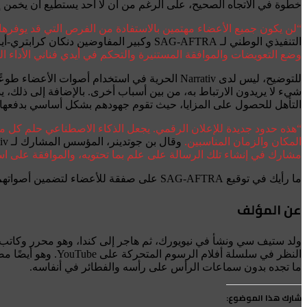
خطوة في الاتجاه الصحيح، على الرغم من أن لا أحد يستطيع أن يخمن إل
“لن يكون جميع الأعضاء مهتمين بالاستفادة من الفرص التي قد يوفرها ت
التنفيذي الوطني لـ SAG-AFTRA وكبير المفاوضين دنكان كرابتري-أيرلندا في بيان.
وضع التعويضات والموافقة المستنيرة والتحكم في أيدي فناني الأداء ال
التأهل للحصول على المزايا، حيث تقوم جهودهم بشكل أساسي بدفعها 
“هذه حدود جديدة للإعلان الرقمي. يجعل الذكاء الاصطناعي حلم كل م
المكان والزمان المناسبين.
وقال بن جوتدينر، المؤسس المشارك لـ Narrativ، في بيان خاص به.
مشارك في إنشاء تلك الرسالة على علم بما تحتويه، والموافقة على است
ما رأيك في توقيع SAG-AFTRA على صفقة للأعضاء لتضمين أصواتهم الرقمية في الإعلانات الصوتية؟ أخبرنا بذلك في قسم التعليقات أدناه.
عن المؤلف
ما تجده بدون سماعات الرأس على رأسه والفطائر في أنفاسه.
شارك هذا الموضوع: