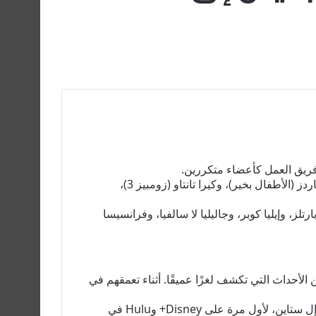
فريق العمل كأعضاء متكررين.
ستضيف سلسلة مختارات ديزني أرجون أثالي (هل أنت خائف من الظلام)، وإلويز باييت (نهاية الحفلة)، وكريستوفر بول ريتشاردز (الأطفال بخير)، وكيرا تانتاو (زومبيز 3)،
ز، وإيليا كوبر، وجاليليا لا سالفيا، وفرانسيسا
ما يؤدي إلى سلسلة من الأحداث التي تكشف لغزًا عميقًا. أثناء تعمقهم في
تم عرض Goosebumps، من تأليف روب ليترمان ونيكولاس ستولر، والمستوحى من سلسلة الكتب الشهيرة من تأليف آر إل ستاين، لأول مرة على Disney+ وHulu في