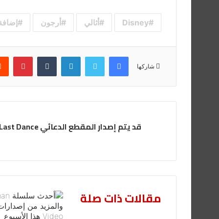
Disney
أثالي
أرجون
إضافة
فيسبوك
تويتر
لينكدإن
بينت
شاركها
قد يتم إصدار المقطع الدعائي Last Dance الأسبوع المقبل
مقالات ذات صلة