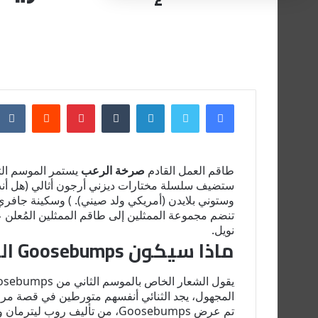
فيسبوك
تويتر
لينكدإن
بينتيريست
طاقم العمل القادم
صرخة الرعب
يستمر الموسم الثا
وستوني بلايدن (أمريكي ولد صيني). ) وسكينة جافري
تنضم مجموعة الممثلين إلى طاقم الممثلين المُعلن عنه 
نويل.
ماذا سيكون Goosebumps الموسم الثاني؟
المجهول، يجد الثنائي أنفسهم متورطين في قصة مرعبة