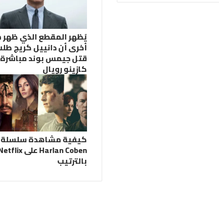
يُظهر المقطع الذي ظهر 
أخرى أن دانييل كريج طل
قتل جيمس بوند مباشرة 
كازينو رويال
كيفية مشاهدة سلسلة
Harlan Coben على etflix
بالترتيب