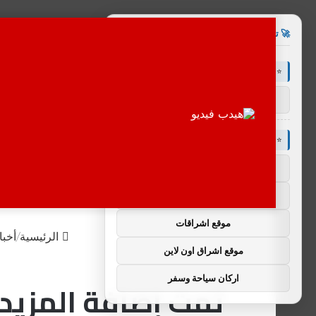
×
🚀 توصيات :
⭐ باقة متميزة VIP (كود: AA86842):
عالم الشباب
⭐ باقة متميزة VIP (كود: AA35872):
ضوء التعليمي
صحيفة برق
موقع اشراقات
الرئيسية
/
أخبا
موقع اشراق اون لاين
اركان سياحة وسفر
تمت إضافة المزيد 