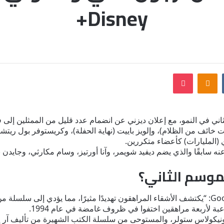
Disney+
بوكيت
Odnoklassniki
ني في النمو، مع إعلان ديزني عن انضمام عدد قليل من الممثلين إلى 
 (المليارات) كأعضاء متكررين.
سابقًا والذي يضم ديفيد شويمر، وآنا أورتيز، وسام مكارثي، وجايدن بارتل
يقول الشعار الخاص بالموسم الثاني من Goosebumps: “يكتشف الأشقاء المراهقون تهديدًا مثيرًا، م
 لأربعة مراهقين اختفوا في ظروف غامضة في عام 1994.