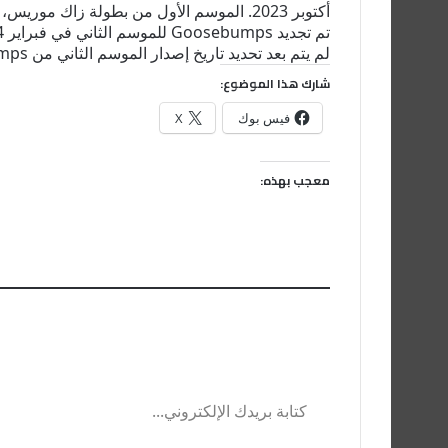
أكتوبر 2023. الموسم الأول من بطولة زاك موريس، وإيسا بريونيس، ومايلز ماكينا، وآنا يي بويج، وويل برايس. وراشيل هاريس وجوستين لونج.
تم تجديد Goosebumps للموسم الثاني في فبراير 2024. وسيتكون الموسم الجديد من ثماني حلقات وسيضم طاقم عمل وإعدادات جديدة تمامًا.
لم يتم بعد تحديد تاريخ إصدار الموسم الثاني من Goosebumps.
شارك هذا الموضوع:
فيس بوك
X
معجب بهذه:
كتابة بريدك الإلكتروني...