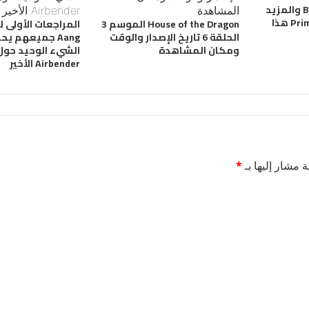
أحدث سلسلة Batman والمزيد
من إصدارات Prime Video هذا
House of the Dragon الموسم 3
الحلقة 6 تاريخ الإصدار والوقت
Aang جميعهم يح
ومكان المشاهدة
الشيء الوحيد حول
Airbender الأخير
ة مشار إليها بـ
*