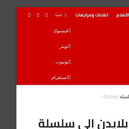
لأفلام
اعلانات ومراجعات
تسجيل
إضافة
بحث
تابعنا
الدخول
عمود
عن
فيسبوك
جانبي
تويتر
يوتيوب
انستقرام
Disn+
بلايدن إلى سلسلة