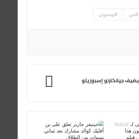
من
وستوني
يضيف جيانكارلو إسبوزيتو