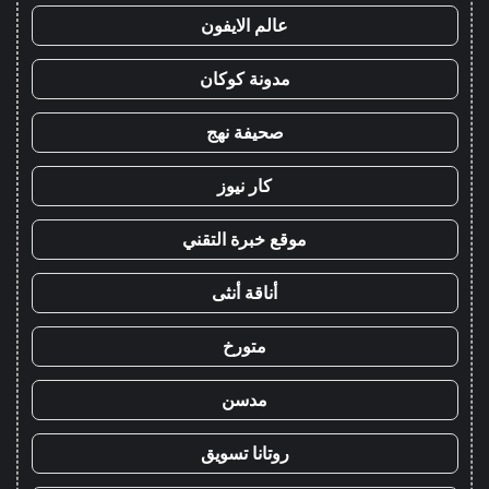
عالم الايفون
مدونة كوكان
صحيفة نهج
كار نيوز
موقع خبرة التقني
أناقة أنثى
متورخ
مدسن
روتانا تسويق