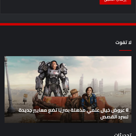
لا تفوت
8
أح
عروض
سل
خيال
an
علمي
وال
مذهلة
من
بصريًا
إص
تضع
me
معايير
eo
8 عروض خيال علمي مذهلة بصريًا تضع معايير جديدة
جديدة
هذا
لسرد القصص
ه
لسرد
الأ
القصص
تحديثات