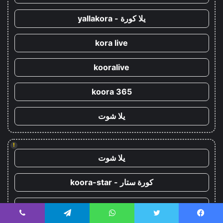
يلا كورة - yallakora
kora live
kooralive
koora 365
يلا شوت
!
يلا شوت
كورة ستار - koora-star
كورة جول - koora-goal
يسبوك
تويتر
واتساب
تيلقرام
ڤايبر