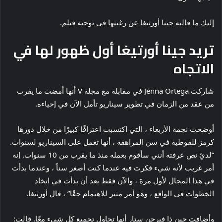
إليك ما قالته جينا أورتيغا عن رغبتها في توجيه فيلم.
تريد جينا أورتيغا أول ظهور لها في
الاتجاه
شاركت Jenna Ortega في مقابلة مع مجلة V أنها أمضت ما يقرب
من عقد من الزمان في تطوير سيناريو تأمل الآن في إحياءه.
أوضحت نجمة الأربعاء ، التي اكتسبت اعترافًا كبيرًا من خلال دورها
كرمز للقوطية في سن المراهقة ، أنها تعمل على السيناريو لسنوات.
“لديّ نص عرفته أنني سأقوم بعمله منذ ما يقرب من 10 سنوات. إنه
أمر غريب لأنه شيء فكرت فيه عندما كنت أصغر سناً ، وعندما بدأت
في هذا المجال لأول مرة ، والآن فقط بعد أن بدأت في اتخاذ
الخطوات في الواقع ، وهو أمر مثير للاهتمام حقًا” ، قال أورتيغا.
وأضافت جين ذا فيرجن ستار أنها تحاول تجميع كل شيء معًا. قالت: