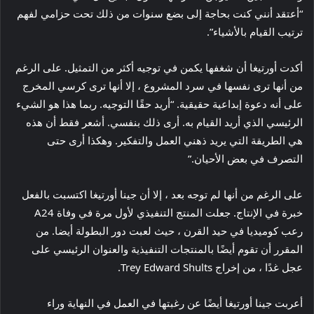
“أعتقد أنني كنت بحاجة إلى بضع سنوات من ذلك تحت حزامي لفهم
ترتيب القيام بالأشياء”.
أكدت أورتيغا أن شغفها يكمن في توجيه أكثر من التمثيل. على الرغم
من أنها ترى نفسها في سرد ​​المشروع ، إلا أنها ترى كرسي المخرج
على أنه دعوة إبداعية حقيقية. “أريد حقًا التوجيه. ربما هذا هو الشيء
الرئيسي الذي أريد القيام به. أرى ذلك بنفسي. أشعر فقط أن هذه
هي الطريقة التي يريد ذهني العمل والتفكير. وهكذا أرى حتى
التصرف في بعض الأحيان.”
على الرغم من أنها لم توجه بعد ، إلا أن جينا أورتيغا اكتسبت بالفعل
خبرة في الإنتاج. جعلت المنتج التنفيذي لأول مرة في وفاة A24
رعب كوميديا ​​في حيد القرن ، حيث لعبت دور البطولة أيضا. من
المقرر أن تقوم أيضًا بالمنتجات التنفيذية والعنوان الرئيسي على
عجل غدًا ، من إخراج Trey Edward Shults.
أعربت جينا أورتيغا أيضًا عن رغبتها في العمل في النهاية وراء