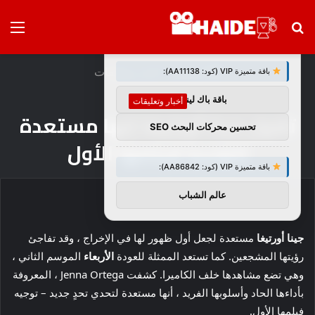
بحث
الق
×
توصيات :
عن
الرئيسية
/
أخبار وتعليقات
باقة متميزة VIP (كود: AA11138):
باقة باك لينك
أخبار وتعليقات
تقول جينا أورتيغا إنها مستعدة
تحسين محركات البحث SEO
لتوجيه فيلمها الأول
باقة متميزة VIP (كود: AA86842):
عالم الشباب
جينا أورتيغا
مستعدة لجعل أول ظهور لها في الإخراج ، وقد تفاجئ
رؤيتها المشجعين. كما تستعد الممثلة للعودة
الأربعاء
الموسم الثاني ،
وهي تضع مشاهدها خلف الكاميرا. كشفت Jenna Ortega ، المعروفة
بأداءها الحاد وأسلوبها الفريد ، أنها مستعدة لتحدي تحدٍ جديد – توجيه
فيلمها الأول.