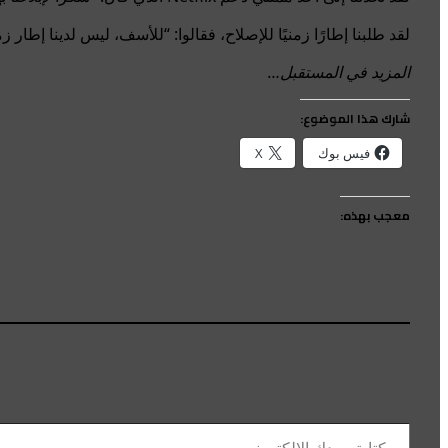
لقد طلبنا إطارًا زمنيًا للإصلاح، فقالوا: “للأسف، ليس لدينا إط
المزيد في المستقبل…
شارك هذا الموضوع:
فيس بوك
X
معجب بهذه:
كتابة بريدك الإلكتروني...