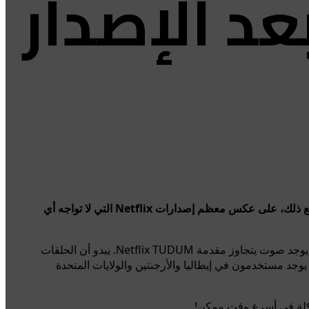
عد الإصدار
أصدرت Outer Banks للتو الدفعة الأخيرة المتفجرة من الحلقات للجزء الرابع وما نعرفه الآن هو موسمها قبل الأخير على Netflix. ومع ذلك، على عكس معظم إصدارات Netflix التي لا تواجه أي
تشير العديد من مواضيع Reddit والمنشورات على وسائل التواصل الاجتماعي الأخرى إلى أن العرض يتم تشغيله بشكل طبيعي، ولكن لا يوجد صوت يتجاوز مقدمة Netflix TUDUM. يبدو أن الحلقات
يوجد مستخدمون في إيطاليا والأرجنتين والولايات المتحدة