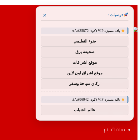
القائمة
×
توصيات :
باقة متميزة VIP (كود: AA35872):
ضوء التعليمي
صحيفة برق
بحث
موقع اشراقات
موقع اشراق اون لاين
عن
الأكثر مشاهدة
اركان سياحة وسفر
الأقسام
باقة متميزة VIP (كود: AA86842):
عالم الشباب
التصنيفات والسلسلة
مجلة الأفلام