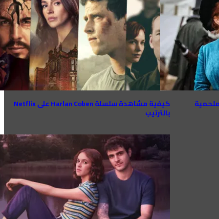
لملحمية
كيفية مشاهدة سلسلة Harlan Coben على Netflix
بالترتيب