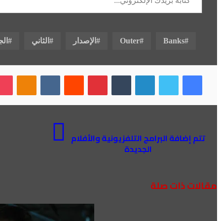
Banks
Outer
الإصدار
الثاني
الج
فيسبوك
تويتر
لينكدإن
بينتيريست
بوكي
noklassniki
تتم إضافة البرامج التلفزيونية والأفلام
الجديدة
مقالات ذات صلة