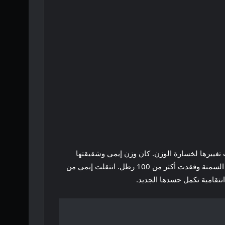
 تغييرها لخسارة الوزن. كان وزن إيمي وشقيقتها
تامي سلاتون 406 رطلاً و605 رطلاً عندما بدأا رحلتهما التلفزيونية الواقعية في الموسم الأول. وخضعت إيمي لعملية جراحية لعلاج السمنة وفقدت أكثر من 100 رطل. انتقلت إيمي من