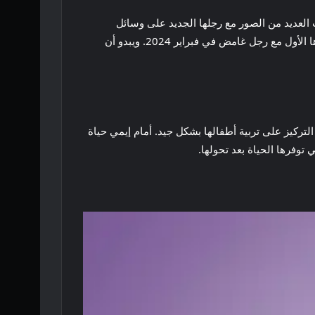
العديد من الصور مع رجلها الجديد على وسائل
التواصل الاجتماعي، مثل صور السيلفي وصور توني وهو يقضي الوقت مع أبناء إيمي غيج وديون. ومع ذلك، ذهبت إيمي في موعدها الأول مع رجل غامض في فبراير 2024. ويبدو أن
لتركيز على تربية أطفالها بشكل جيد. أمام إيمي حياة
توفرها الحياة بعد تحولها.