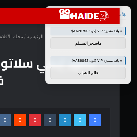
×
🚀 توصيات :
⭐ باقة متميزة VIP (كود: AA26790):
الرئيسية
/
مجلة الأفلام
ماسنجر المسلم
⭐ باقة متميزة VIP (كود: AA86842):
ف
عالم الشباب
فيسبوك
تويتر
لينكدإن
بينتيريست