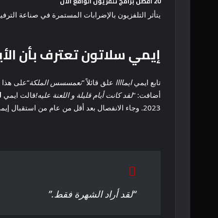
20 أفضل برامج تلفزيون الواقع الآن
يتأثر التلفزيون بالإضرابات المستمرة في صناعة الترفي
إيمي سلاتون تعترف بأن الأي
تابع ايمي
ايماااا
علق قائلاً “
نعمسسس الملكة
“على هذا 
أضافت: “
لقد كانت أيام قليلة و اللعنة عليه!
قالت ايمي
ل
2023. وجاء الانفصال بعد أقل من عام من استقبال إيمي ومايكل لابنهما الثاني، جلين ألين هالترمان، في يوليو 2022، بعد غيج ديون في نوفمبر 2020.
“لقد أراد الشهرة فقط.”