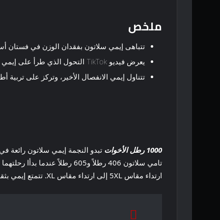
ملخص
تتباهى إيمي سلاتون بفقدان الوزن في فستان أس
يعرض فيديو TikTok التحول الذي طرأ على إيمي وشعورها الجديد بالموضة بعد الجراحة.
تتناول إيمي الانفصال الأخير، وتركز على تربية أطف
1000 رطل الأخوات
تبدو النجمة إيمي سلاتون رائعة في
ارتداء مقاس 5XL إلى ارتداء مقاس XL. تتمتع إيمي بثقة مكتشفة حديثًا وتظهرها من خلال تجربة اتجاهات الموضة وارتداء فساتين انتقامية تكمل جسدها الجديد.