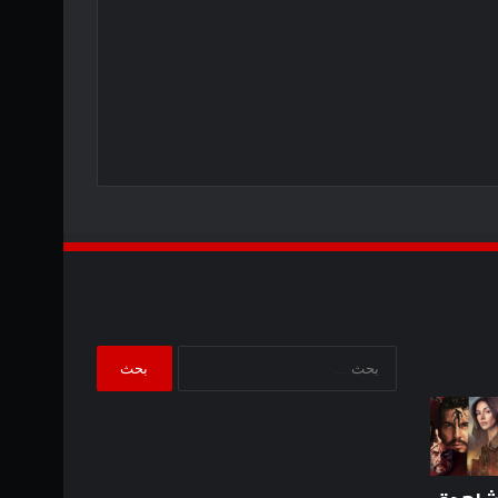
البحث
عن:
تم
يُظهر
عرض
المقطع
لقطات
الذي
الهجوم
ظهر