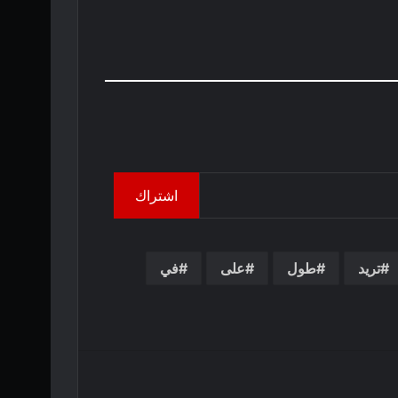
اشتراك
تريد
طول
على
في