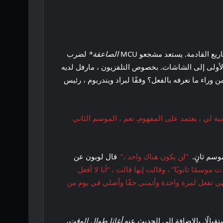
ع القادمة. يستعد مشجعو MCU
الصاعقة*
لضرب
 الأولى إلى الشاشات. بخصوص التلفزيون ، مارفل لديه
وراء ما نعرفه بالفعل؟ وفقًا لبراد ويندربوم ، رئيس
بة لي ، يعتمد على المفهوم. نعم ، الموسم الثاني
“لن يكون هناك واحد ،”
قال لوبون عن
سمًا ثانويًا” ، وقالت إنها قالت ، “أنا لا أفعل
 فهي تفعل لمرة واحدة وأتمنى حقًا وأصلي في يوم من
أغاثا طوال الوقت
،