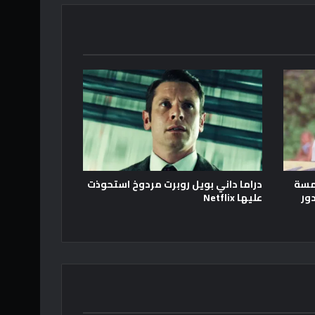
امسة
دراما داني بويل روبرت مردوخ استحوذت
 إلى دور
عليها Netflix