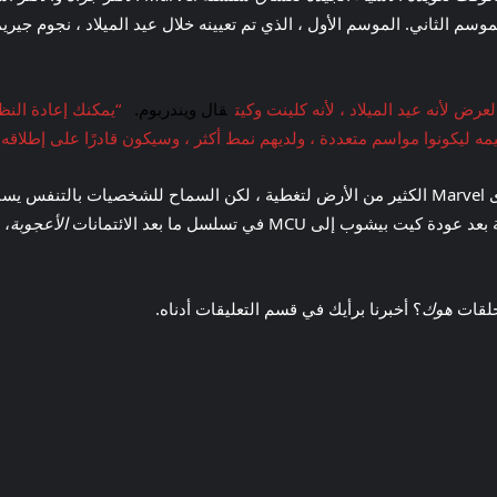
موسم الثاني. الموسم الأول ، الذي تم تعيينه خلال عيد الميلاد ، نجوم جير
عرض لأنه عيد الميلاد ، لأنه كلينت وكيت
قال ويندربوم.
“يمكنك إعادة النظ
ه ليكونوا مواسم متعددة ، ولديهم نمط أكثر ، وسيكون قادرًا على إطلاقه سن
مواسم متعددة؟ فتى ، سيكون ذلك لطيفًا. أفهم أن لدى Marvel الكثير من الأرض لتغطية ، لكن الس
ودة كيت بيشوب إلى MCU في تسلسل ما بعد الائتمانات
الأعجوبة
، 
هوك
؟ أخبرنا برأيك في قسم التعليقات أدناه.