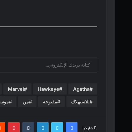
كتابة بريدك الإلكتروني...
Marvel
Hawkeye
Agatha
للاستهلاك
مفتوحة
من
موس
فيسبوك
تويتر
لينكدإن
بينت
شاركها