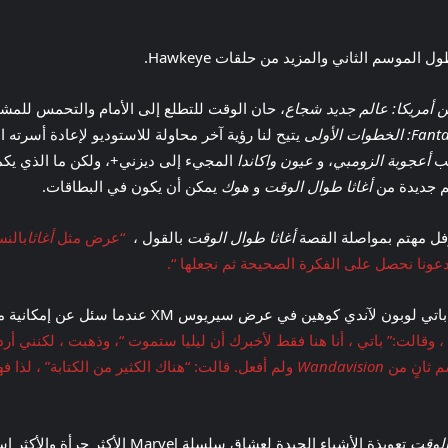
ن أمريكا: عالم جديد شجاع
، حان الوقت للتطلع إلى الأمام والتحمس للمشاري
طوات الأولى
يتيح لنا رؤية آخر محاولة للاستوديو لإعادة أسرته
أعجوبة الزومبي
، و
عيون واكاندا
المجيء إلى ديزني+، ولكن ما الذي يكمن 
م جديدة من
أغاثا طوال الوقت
و
هوك
يمكن أن يكون في البطاقات.
رفل مهتم بمواصلة القصة
أغاثا طوال الوقت
بالقول ،
“عرض مثل
أغاثا
بالنس
. دعونا نحصل على الفكرة الصحيحة ثم نجعلها “.
بون لآندي كوهين في عرض سيريوس XM عندما سئل عن إمكانية موسم ثانٍ.
قالت:” باتي ، أنا هنا فقط لأخبرك أن ليليا ستموت “، وذهبت ، لكنني أردت مو
سم ثانٍ من
Wandavision
ولم أفعل. قالت: “هناك الكثير من الكتابة” ، لذا
الوقت
تعويذة الأشياء الجيدة لعشاق سلسلة Marvel الأكثر جرأة والأكثر استقبالًا. بالإضافة إلى الحديث عنه