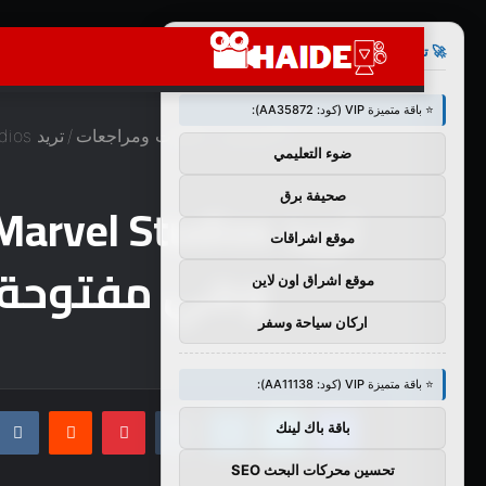
×
🚀 توصيات :
⭐ باقة متميزة VIP (كود: AA35872):
الرئيسية
/
اعلانات ومراجعات
/
تريد Marvel Studios “بالتأكيد” Agatha على طول الموسم الثاني وهي مفتوحة للاستهلاك في موسم آخر من Hawkeye
ضوء التعليمي
صحيفة برق
موقع اشراقات
وهي مفتوحة للا
موقع اشراق اون لاين
اركان سياحة وسفر
⭐ باقة متميزة VIP (كود: AA11138):
فيسبوك
تويتر
لينكدإن
بينتيريست
باقة باك لينك
تحسين محركات البحث SEO