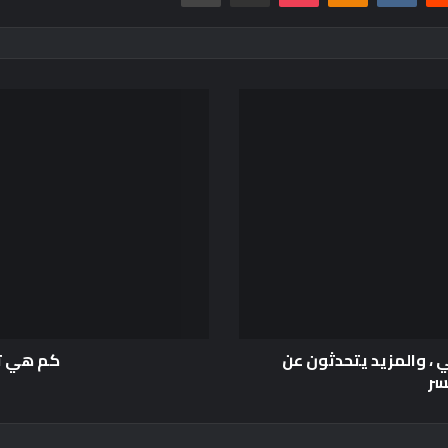
لي ، والمزيد يتحدثون عن
كم هي تكلف
سر