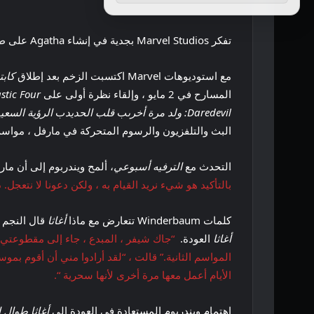
تفكر Marvel Studios بجدية في إنشاء Agatha على طول الموسم الثاني والمزيد من حلقات Hawkeye.
مع استوديوهات Marvel اكتسبت الزخم بعد إطلاق
كابت
المسارح في 2 مايو ، وإلقاء نظرة أولى على
Fantastic Four: الخ
Daredevil: ولد مرة أخرى
ب
قلب الحديد
ب
الرؤية السعي
ب
البث والتلفزيون والرسوم المتحركة في مارفل ، مواس
التحدث مع
الترفيه أسبوعي
، ألمح ويندربوم إلى أن ما
بالتأكيد هو شيء نريد القيام به ، ولكن دعونا لا نتعجل
كلمات Winderbaum تتعارض مع ماذا
أغاثا
قال النجم باتي لو
أغاثا
العودة.
“جاك شيفر ، المبدع ، جاء إلى مقطوعتي ، و
المواسم الثانية.” قالت ، “لقد أرادوا مني أن أقوم بمو
الأيام أعمل معها مرة أخرى لأنها سحرية “.
اهتمام ويندربوم المستعادة في العودة إلى
أغاثا طوال 