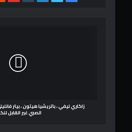
زاكاري ليفي ، باتريشيا هيتون ، بيتر فانلي
الصبي غير القابل للك