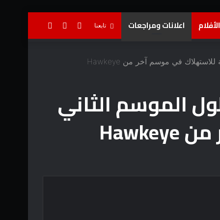
لأفلام
اعلانات ومراجعات
تسجيل
إضافة
بحث
تابعنا
الدخول
عمود
عن
جانبي
Mar “بالتأكيد” Agatha على طول الموسم الثاني
Hawk