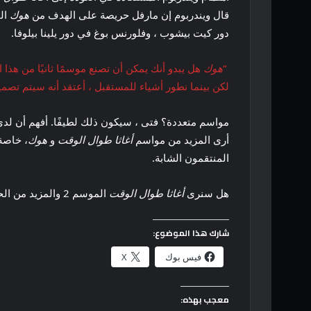
قال ويندربوم إن مارفل حريصة على الهدف من
هوك
ال
دور كيت بيشوب ، وفلورنس بوغ في دور يلينا بيلوفا.
“
هوك
هل يبدو أنك يمكن أن تصنع موسمًا ثانيًا من هذا ال
لكن بينما نطور أشياء للمستقبل ، أعتقد أنه سيتم تصميم
أرى المزيد من مواسم
أغاثا طوال الوقت
و
هوك
، خاصة بعد ع
المنتقمون الشابة.
هل سنرى
أغاثا طوال الوقت
الموسم 2 والمزيد من الحلقات
شارك هذا الموضوع:
فيس بوك
X
معجب بهذه: