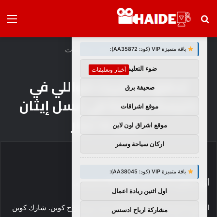
بحث
الق
×
توصيات :
عن
الرئيسية
/
أخبار وتعليقات
باقة متميزة VIP (كود: AA35872):
ضوء التعليمي
أخبار وتعليقات
تحقق مارغريت كواللي في
صحيفة برق
كنيسة غامضة في عسل إيثان
موقع اشراقات
كوين لا! جَرَّار
موقع اشراق اون لاين
اركان سياحة وسفر
باقة متميزة VIP (كود: AA38045):
أول مقطورة لإيثان كوين
العسل لا!
تم إصداره.
اول اثنين ريادة اعمال
العسل لا! هو فيلم كوميدي مظلم جديد من إخراج كوين. شارك كوين
مشاركة ارباح ادسنس