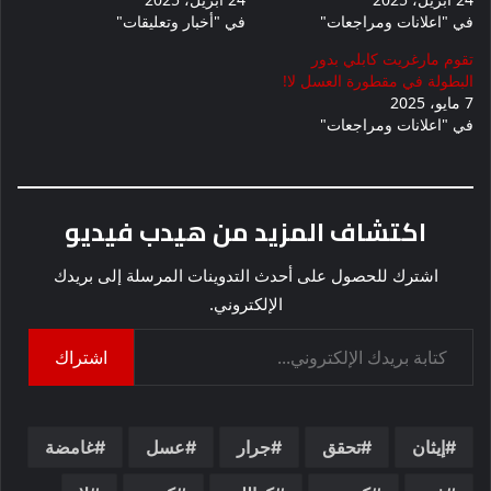
في "اعلانات ومراجعات"
في "أخبار وتعليقات"
تقوم مارغريت كابلي بدور
البطولة في مقطورة العسل لا!
7 مايو، 2025
في "اعلانات ومراجعات"
اكتشاف المزيد من هيدب فيديو
اشترك للحصول على أحدث التدوينات المرسلة إلى بريدك
الإلكتروني.
كتابة بريدك الإلكتروني...
اشتراك
إيثان
تحقق
جرار
عسل
غامضة