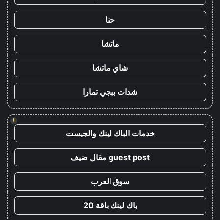
حنا
ماتشا
شاي ماتشا
شدات ببجي تمارا
!
خدمات الباك لينك والجيست
guest post مقال ضيف
سوق العرب
باك لينك باقة 20