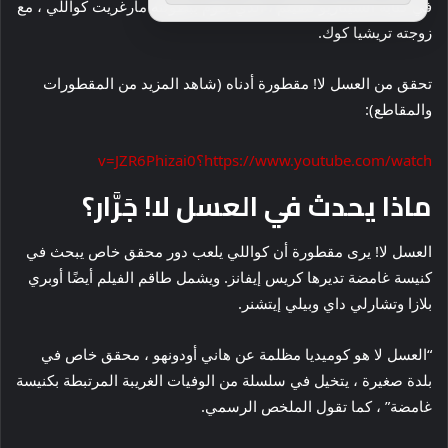
في كتابة السيناريو للفيلم ، الذي يقوم ببطولته مارغريت كواللي ، مع
زوجته تريشيا كوك.
تحقق من العسل لا! مقطورة أدناه (شاهد المزيد من المقطورات
والمقاطع):
https://www.youtube.com/watch؟v=JZR6Phizai0
ماذا يحدث في العسل لا! جَرَّار؟
العسل لا! يرى مقطورة أن كواللي يلعب دور محقق خاص يبحث في
كنيسة غامضة تديرها كريس إيفانز. ويشمل طاقم الفيلم أيضًا أوبري
بلازا وتشارلي داي وبيلي إيتشنر.
“العسل لا هو كوميديا ​​مظلمة عن هاني أودونهو ، محقق خاص في
بلدة صغيرة ، يتخيل في سلسلة من الوفيات الغريبة المرتبطة بكنيسة
غامضة” ، كما تقول الملخص الرسمي.