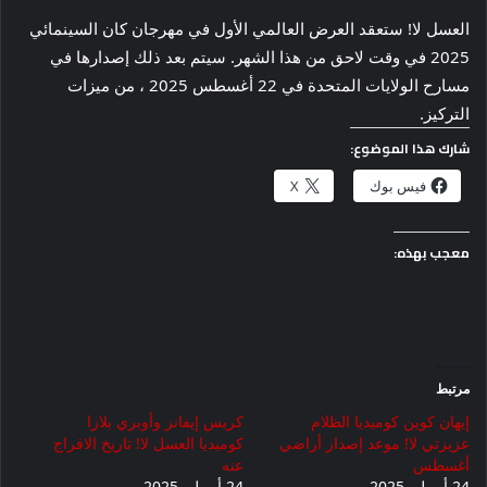
العسل لا! ستعقد العرض العالمي الأول في مهرجان كان السينمائي
2025 في وقت لاحق من هذا الشهر. سيتم بعد ذلك إصدارها في
مسارح الولايات المتحدة في 22 أغسطس 2025 ، من ميزات
التركيز.
شارك هذا الموضوع:
فيس بوك
X
معجب بهذه:
مرتبط
إيهان كوين كوميديا ​​الظلام
كريس إيفانز وأوبري بلازا
عزيزتي لا! موعد إصدار أراضي
كوميديا ​​العسل لا! تاريخ الافراج
أغسطس
عنه
24 أبريل، 2025
24 أبريل، 2025