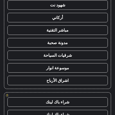
شهود نت
أركاني
مباشر التقنية
مدونة صحبة
شرقيات السياحة
موسوعة انوار
اشراق الأرباح
!
شراء باك لينك
شراء باك لينك