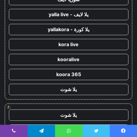
يلا لايف - yalla live
يلا كورة - yallakora
kora live
kooralive
koora 365
يلا شوت
!
يلا شوت
كورة ستار - koora-star
يسبوك
تويتر
واتساب
تيلقرام
ڤايبر