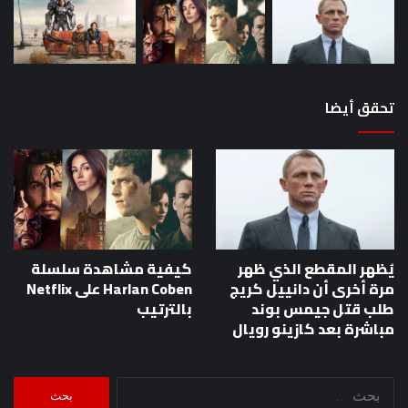
تحقق أيضا
يُظهر المقطع الذي ظهر
كيفية مشاهدة سلسلة
مرة أخرى أن دانييل كريج
Harlan Coben على Netflix
طلب قتل جيمس بوند
بالترتيب
مباشرة بعد كازينو رويال
البحث
عن: