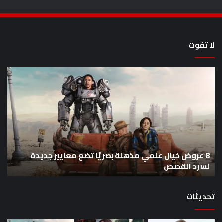
لا تفوت
8
أح
عروض
سل
خيال
an
علمي
وال
مذهلة
من
بصريًا
إص
تضع
me
معايير
eo
8 عروض خيال علمي مذهلة بصريًا تضع معايير جديدة
جديدة
هذا
لسرد القصص
ه
لسرد
الأ
القصص
تحديثات