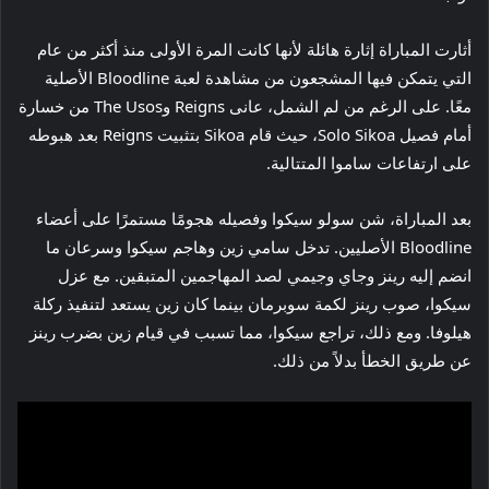
أثارت المباراة إثارة هائلة لأنها كانت المرة الأولى منذ أكثر من عام
التي يتمكن فيها المشجعون من مشاهدة لعبة Bloodline الأصلية
معًا. على الرغم من لم الشمل، عانى Reigns وThe Usos من خسارة
أمام فصيل Solo Sikoa، حيث قام Sikoa بتثبيت Reigns بعد هبوطه
على ارتفاعات ساموا المتتالية.
بعد المباراة، شن سولو سيكوا وفصيله هجومًا مستمرًا على أعضاء
Bloodline الأصليين. تدخل سامي زين وهاجم سيكوا وسرعان ما
انضم إليه رينز وجاي وجيمي لصد المهاجمين المتبقين. مع عزل
سيكوا، صوب رينز لكمة سوبرمان بينما كان زين يستعد لتنفيذ ركلة
هيلوفا. ومع ذلك، تراجع سيكوا، مما تسبب في قيام زين بضرب رينز
عن طريق الخطأ بدلاً من ذلك.