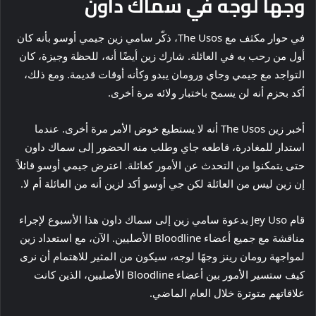
وجهاً لوجه في سماك داون
في حوار مكثف مع The Usos، ذكّر سامي زين جيمي أوسو بأنه كان
أول من رحب به في العائلة. شارك زين أيضًا أنه، للحظة وجيزة، كان
التواجد مع جيمي وجاي ورومان يبدو وكأنه أوقات قديمة. ومع ذلك،
أكد بحزم أنه لن يسمح باختبار ولائه مرة أخرى.
أخبر زين The Usos أنه لا يستطيع خوض الأمر مرة أخرى. عندما
استدار للمغادرة، قاطعه جاي وطلب منه الحضور إلى سماك داون
حتى يتمكنوا من التحدث عن الأمور كعائلة. اعترض جيمي أوسو قائلاً
إن زين ليس من العائلة لكن جي أوسو أكد لزين أنه من العائلة أم لا.
قام Jey Uso بدعوة سامي زين إلى سماك داون هذا الأسبوع لإجراء
مناقشة مع جميع أعضاء Bloodline الأصليين. الآن، مع استعداد زين
لمواجهة رومان رينز وجهًا لوجه، سيكون من المثير للاهتمام أن نرى
كيف ستسير الأمور بين أعضاء Bloodline الأصليين، الذين كانت
علاقاتهم متوترة خلال العام الماضي.