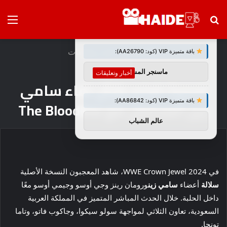
بحث
الق
×
توصيات :
عن
الرئيسية
/
أخبار وتعليقات
باقة متميزة VIP (كود: AA26790):
ماسنجر المسلم
أخبار وتعليقات
تحديث ضخم بشأن لقاء سامي
باقة متميزة VIP (كود: AA86842):
زين المحتمل مع The Bloodline
عالم الشباب
في WWE Crown Jewel 2024، شاهد المعجبون النسخة الأصلية
سلالة
أعضاء
سامي زين
ورومان رينز وجي أوسو وجيمي أوسو معًا
داخل الحلبة. خلال الحدث المباشر المتميز في المملكة العربية
السعودية، تعاون الثلاثي لمواجهة سولو سيكوا، وجاكوب فاتو، وتاما
تونجا.