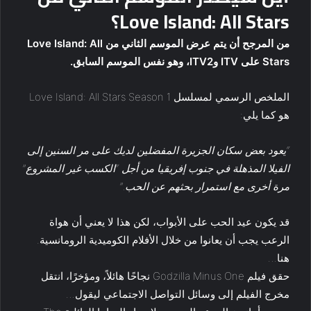
Love Island: All Stars؟
من المرجح أن يتم عرض الموسم الثاني من Love Island: All
Stars على ITV وITV2، وهو نفس الموسم السابق.
الملخص الرسمي لمسلسل Love Island: All Stars Season 1
هو كما يلي:
“يعود بعض سكان الجزيرة المفضلين لديك على مر السنين إلى
الفيلا المذهلة في جنوب إفريقيا من أجل “الكسب غير المشروع”
مرة أخرى مع استمرار بحثهم عن الحب.”
قد يكون عيد الحب على الأبواب، لكن هذا لا يعني أن هواة
الرعب يجب أن يعانوا من خلال الأفلام الكوميدية الرومانسية.
هنا…
حقق فيلم Godzilla Minus One نجاحًا هائلاً، ومؤخرًا، انتقل
مخرج الفيلم إلى وسائل التواصل الاجتماعي ليقول…