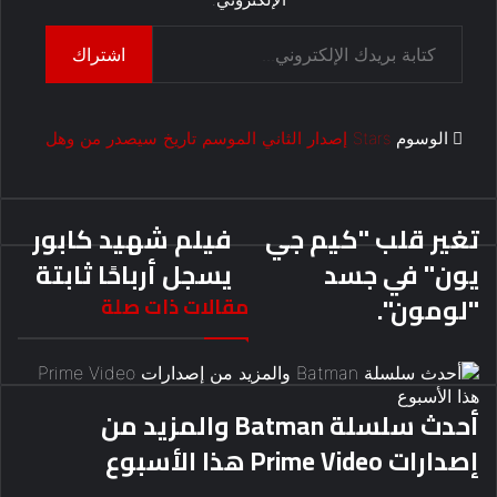
كتابة بريدك الإلكتروني...
اشتراك
الوسوم
Stars
إصدار
الثاني
الموسم
تاريخ
سيصدر
من
وهل
تغير قلب "كيم جي
فيلم شهيد كابور
يون" في جسد
يسجل أرباحًا ثابتة
"لومون".
مقالات ذات صلة
أحدث سلسلة Batman والمزيد من
إصدارات Prime Video هذا الأسبوع