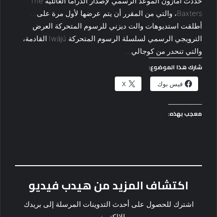
حددت أمازون الموعد الرسمي لإصدار الدراما العائلية The
Baxters، والتي من المقرر أن يتم عرضها لأول مرة على…
أطلقت استديوهات والت ديزني للرسوم المتحركة العرض
الترويجي الرسمي لسلسلة الرسوم المتحركة Iwájú القادمة،
والتي تنحدر من كوجالي…
شارك هذا الموضوع:
فيس بوك
X
معجب بهذه:
اكتشاف المزيد من هيدب فيديو
اشترك للحصول على أحدث التدوينات المرسلة إلى بريدك
الإلكتروني.