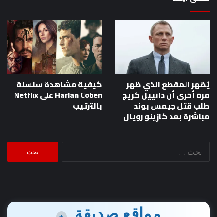
يُظهر المقطع الذي ظهر
كيفية مشاهدة سلسلة
مرة أخرى أن دانييل كريج
Harlan Coben على Netflix
طلب قتل جيمس بوند
بالترتيب
مباشرة بعد كازينو رويال
البحث
عن:
مواقع صديقة
+