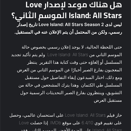
هل هناك موعد لإصدار Love
Island: All Stars الموسم الثاني؟
ليس لدى Love Island: All Stars Season 2 تاريخ إصدار
رسمي، ولكن من المحتمل أن يتم الإعلان عنه في المستقبل.
حتى اللحظة الحالية، لا يوجد إعلان رسمي بخصوص حالة
الموسم الثاني من Love Island: All Stars. ولم يتم تأكيد تجديد
المسلسل أو إلغاؤه حتى وقت كتابة هذا التقرير. ينتظر
المعجبون بفارغ الصبر أخبارًا عن الموسم الثاني من العرض.
ومع ذلك، اختار المبدعون إبقاء التفاصيل حول مستقبل
المسلسل طي الكتمان. وهذا يترك المشجعين في حالة من
التشويق، وينتظرون بفارغ الصبر التحديثات الرسمية حول
مستقبل العرض.
حاز فيلم Love Island: All Stars على استحسان عالمي، وحصل
على تقييم قوي 6.4/10 على موقع IMDb. إذا حصلت Love
Island: All Stars على الضوء الأخضر للموسم الثاني، فقد