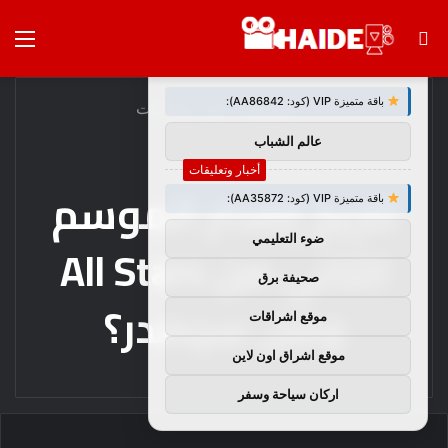
بحث
الق
×
توصيات :
عن
باقة متميزة VIP (كود: AA86842):
الرئيسية
/
أخبار وتعليقات
عالم الشباب
أخبار وتعليقات
تاريخ إصدار الموسم
باقة متميزة VIP (كود: AA35872):
ضوء التعليمي
الثاني من All Stars
صحيفة برق
وهل سيصدر؟
موقع اشراقات
موقع اشراق اون لاين
اركان سياحة وسفر