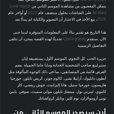
يتمكن المعجبون من مشاهدة الموسم الثاني من Love Island:
All Stars على الشاشات بحلول منتصف عام 2025 أو أواخر عام
2025، مع الأخذ في الاعتبار أن التصوير والكتابة لم يبدأا بعد.
هذا التاريخ هو تقدير بناءً على المعلومات المتوفرة لدينا حتى
الآن. ستقدم ComingSoon تحديثًا لهذه القصة بمجرد أن نتلقى
التفاصيل الرسمية.
جزيرة الحب: كل النجوم، الموسم الأول، يستضيفه إيان
ستيرلينغ صاحب الشخصية الجذابة ومايا جاما الجميلة. يضم
العرض قائمة من المتسابقين، بما في ذلك الوجوه المألوفة مثل
أنطون دانليوك، أرابيلا تشي، كالوم جونز، كريس تايلور، جورجيا
هاريسون، جورجيا ستيل، هانا إليزابيث، جوش ريتشي، كاز
كاموي، ليبرتي بول، ميتشل تايلور، مولي سميث، صوفي. بايبر،
توبي أرومولاران، توم كلير، وتايلر كروكشانك.
أين سيصدر الموسم الثاني من