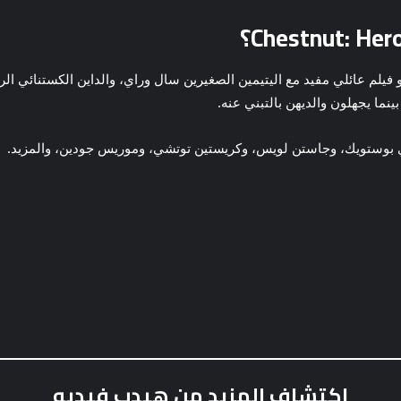
نما يجهلون والديهن بالتبني عنه.
اري بوستويك، وجاستن لويس، وكريستين توتشي، وموريس جودين، والمزيد.
اكتشاف المزيد من هيدب فيديو