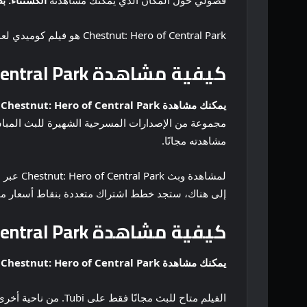
فضولي حول المكان الذي يمكنك مشاهدته
الكستناء: ب
Chestnut: Hero of Central Park هو فيلم كوميدي لعام 2004 يتتبع مغامرات اثنين من الأيتام سال وراي. إنهم يتبنون سرًا كلبًا دانماركيًا رائعًا دون علم والديهم بالتبني.
كيفية مشاهدة Chestnut: Hero of Central Park يتدفق عبر الإنترنت
يمكنك مشاهدة Chestnut: Hero of Central Park عبر Starz وTubi
مشاهدته مجانًا.
إلى هناك، ستجد خطط اشتراك متعددة بنقاط أسعار مختلف
كيفية مشاهدة Chestnut: Hero of Central Park عبر الإنترنت مجانًا بشكل قانوني؟
يمكنك مشاهدة Chestnut: Hero of Central Park مجانًا عبر موقع Tubi.
الفيلم متاح للبث مجانًا فقط على Tubi. من ناحية أخرى، لا تقدم Starz فترة تجريبية مجانية ولذلك تحتاج إلى اشتراك لمشاهدتها هناك.