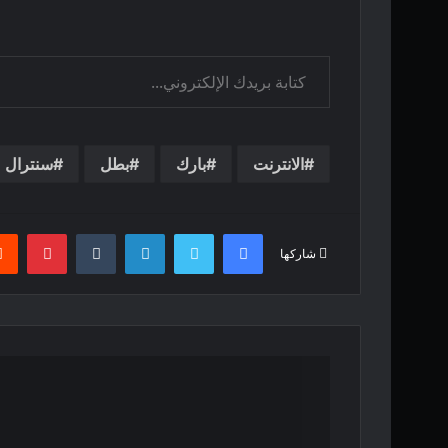
كتابة بريدك الإلكتروني...
الانترنت
بارك
بطل
سنترال
فيسبوك
تويتر
لينكدإن
بينت
شاركها