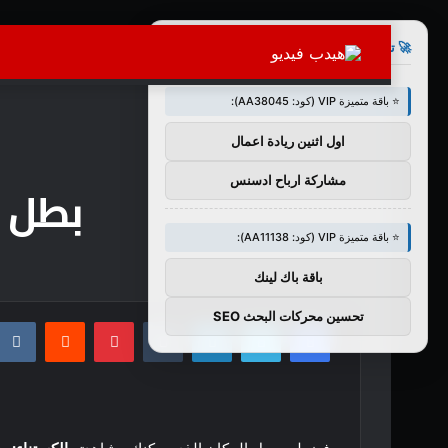
×
🚀 توصيات :
⭐ باقة متميزة VIP (كود: AA38045):
اول اثنين ريادة اعمال
مشاركة ارباح ادسنس
بطل س
⭐ باقة متميزة VIP (كود: AA11138):
باقة باك لينك
تحسين محركات البحث SEO
فيسبوك
تويتر
لينكدإن
بينتيريست