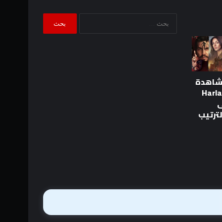
البحث
عن:
شاهدة
لة Harlan
لى