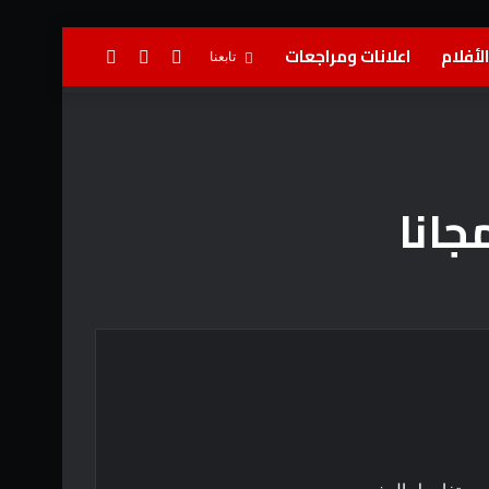
لأفلام
اعلانات ومراجعات
تسجيل
إضافة
بحث
تابعنا
الدخول
عمود
عن
جانبي
جانا