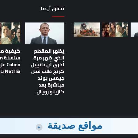
تحقق أيضا
يُظهر المقطع
كيفية م
الذي ظهر مرة
سلس
أخرى أن دانييل
Coben ع
كريج طلب قتل
Netflix بالترتيب
جيمس بوند
مباشرة بعد
كازينو رويال
مواقع صديقة
+