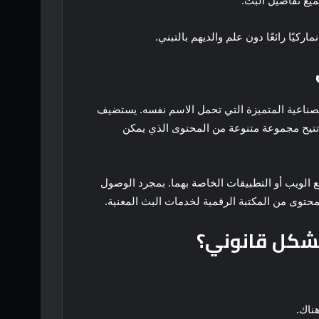
ميع تفاصيل البث.
ار الصناعية المتميزة التي تحمل الاسم نفسه. يستضيف
سرحية الشهيرة للبث المباشر. من ناحية أخرى، تعود ملكية Tubi لشركة Fox وهي منصة OTT شهيرة تتيح مجموعة متنوعة من المحتوى الذي يمكن
، ستحتاج إلى الاشتراك في Starz وTubi من خلال التوجه إلى مواقع الويب أو التطبيقات الخاصة بهما. بمجرد الوصول
محتوى من المكتبة الرقمية لخدمات البث المعنية.