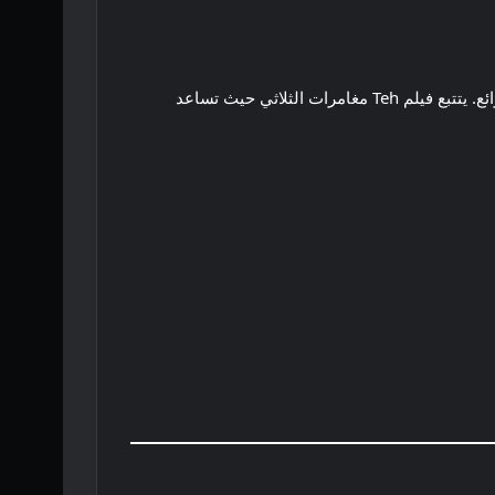
هذا الفيلم من إخراج المخرج الكندي روبرت فينس، وهو فيلم عائلي مفيد مع اليتيمين الصغيرين سال وراي، والداين الكستنائي الرائع. يتتبع فيلم Teh مغامرات الثلاثي حيث تساعد