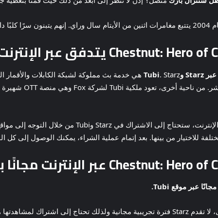
طل سنترال بارك
متصل؟ إذن لا تنظر إلى أبعد من ذلك حيث قمنا بتغطية ج
. Starz هي خدمة بث مملوكة لشبكة الكابلات والأقم
مجموعة من الإصدارات الم
لمشاهدة وبث Chestnut: Hero of Central Park عبر الإنترنت
ة للاختيار من بينها. بعد إتمام عملية الشراء، يمكنك الوصول إلى كل ال