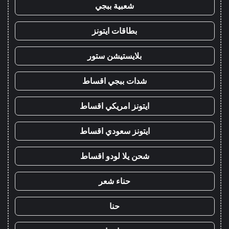
شعبية ببجي
بطاقات ايتونز
بلايستيشن ستور
شدات ببجي اقساط
ايتونز امريكي اقساط
ايتونز سعودي اقساط
شحن يلا لودو اقساط
حناء شعر
حنا