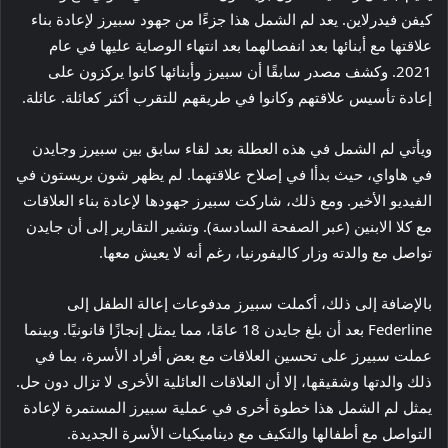
كيفن فيدرلاين. يعد لم الشمل هذا جزءًا من جهود سبيرز لإعادة بناء
علاقتها مع أبنائها بعد انفصالهما بعد انتهاء الوصاية عليها في عام
2021. وكشف مصدر سابقًا أن سبيرز وأبنائها كانوا يركزون على
إعادة تأسيس علاقتهم وكانوا في طريقهم للتقرب أكثر كعائلة. عائلة.
ويأتي لم الشمل في هذه العطلة بعد لقاء سابق بين سبيرز وجايدن
في هاواي، حيث بدأا في إصلاح علاقتهما. لم يظهر شون بريستون في
الفيديو الأخير. ومع ذلك، شاركت سبيرز جهودها لإعادة بناء العلاقات
مع كلا الابنين (عبر الصفحة السادسة). وتشير التقارير إلى أن جايدن
تواصل مع والدته وزار كاليفورنيا، رغم أنه لا يعيش معها.
بالإضافة إلى ذلك، أكملت سبيرز مدفوعات إعالة الطفل إلى
Federline بعد أن بلغ جايدن 18 عامًا، مما يمثل إنجازًا قانونيًا. وبينما
عملت سبيرز على تحسين العلاقات مع بعض أفراد الأسرة، بما في
ذلك والدتها وشقيقها، إلا أن العلاقات العائلية الأخرى لا تزال دون حل.
يمثل لم الشمل هذا خطوة أخرى في عملية سبيرز المستمرة لإعادة
التواصل مع أطفالها والتكيف مع ديناميكيات الأسرة الجديدة.