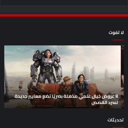
لا تفوت
8
أح
عروض
سل
خيال
an
علمي
وال
مذهلة
من
بصريًا
إص
تضع
me
معايير
eo
8 عروض خيال علمي مذهلة بصريًا تضع معايير جديدة
جديدة
هذا
لسرد القصص
ه
لسرد
الأ
القصص
تحديثات