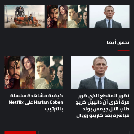
تحقق أيضا
يُظهر المقطع الذي ظهر
كيفية مشاهدة سلسلة
مرة أخرى أن دانييل كريج
Harlan Coben على Netflix
طلب قتل جيمس بوند
بالترتيب
مباشرة بعد كازينو رويال
البحث