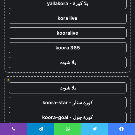
يلا كورة - yallakora
kora live
kooralive
koora 365
يلا شوت
!
يلا شوت
كورة ستار - koora-star
كورة جول - koora-goal
يلا شوت
يسبوك
تويتر
واتساب
تيلقرام
ڤايبر