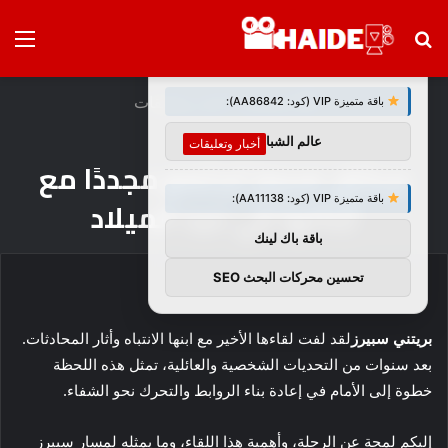
بحث
الق
×
توصيات :
عن
الرئيسية
/
أخبار وتعليقات
باقة متميزة VIP (كود: AA86842):
عالم الشباب
أخبار وتعليقات
بريتني سبيرز تجتمع مجددًا مع
باقة متميزة VIP (كود: AA11138):
أبنائها في عيد الميلاد
باقة باك لينك
تحسين محركات البحث SEO
بريتني سبيرز
لقد لفت لقاءها الأخير مع ابنها الانتباه وأثار المحادثات.
بعد سنوات من التحديات الشخصية والعائلية، تمثل هذه اللحظة
خطوة إلى الأمام في إعادة بناء الروابط والتحرك نحو الشفاء.
إليكم لمحة عن الرحلة، وأهمية هذا اللقاء، وما يمثله لمسار سبيرز