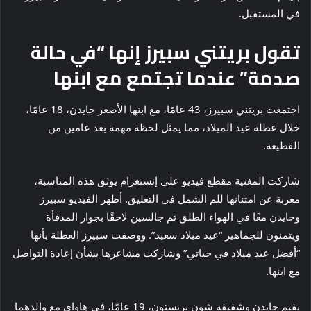
في المستقبل.
تقول بريتني سبيرز إنها “في حالة
صدمة” عندما تجتمع مع ابنها
اجتمعت بريتني سبيرز، 43 عامًا، مع ابنها الأصغر جايدن، 18 عامًا،
خلال عطلة عيد الميلاد، مما يمثل لحظة مهمة بعد عامين من
القطيعة.
شاركت المغنية مقطع فيديو على إنستغرام يوثق هذه المناسبة،
معربة عن امتنانها للم الشمل في التعليق. أظهر الفيديو سبيرز
وجايدن معًا في الهواء الطلق ثم جالسين لاحقًا بجوار المدفأة
ويتمنون للجماهير “عيد ميلاد سعيد”. ووصفت سبيرز العطلة بأنها
“أفضل عيد ميلاد في حياتي” وشاركت مشاعرها بشأن إعادة التواصل
مع ابنها.
يقيم جايدن وشقيقه شون بريستون، 19 عامًا، في هاواي مع والدهما