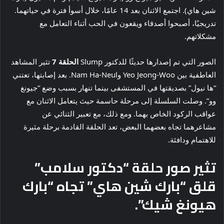
شين هاي). اجتمع الاثنان بعد 14 عامًا، خلال أسوأ فترة في حياتهما.
تدريجيًا، أصبحوا أصدقاء ويقعون في الحب أثناء التعامل مع
مشكلاتهم.
الصور التي تم إصدارها حديثًا للدكتور Slump
الحلقة 7
تثير المشاهد
العاطفية بين Yeo Jeong-Woo وNam Ha-Neul. بعد إصابتها، تعتني
“ها نيول” بصديقتها في المستشفى بينما تنهار بسبب وضع “جيونغ
وو”. وصلت السلسلة إلى مرحلة حاسمة حيث يتعامل الاثنان مع
عواقب الركود الخاص بهما. ومع ذلك، مع تعبير الثنائي عن
مشاعرهما تجاه بعضهما البعض، تعد الحلقة القادمة برحلة مثيرة
للاهتمام ودافئة.
تثير صور حلقة “دكتور سلامب”
قلق “بارك شين هاي” تجاه “بارك
هيونغ شيك”.