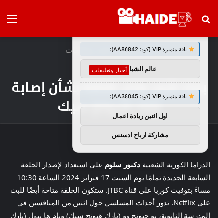
بحث
الق
×
توصيات :
عن
الرئيسية
/
أخبار وتعليقات
باقة متميزة VIP (كود: AA86842):
عالم الشباب
أخبار وتعليقات
بارك شين هاي قلقة بشأن إصابة
باقة متميزة VIP (كود: AA38045):
بارك هيونغ سيك
اول اثنين ريادة اعمال
مشاركة ارباح ادسنس
الدراما الكورية الشعبية
دكتور سلوم
على استعداد لإصدار الحلقة
السابعة الجديدة تمامًا يوم السبت 17 فبراير 2024 الساعة 10:30
مساءً بتوقيت كوريا على قناة JTBC. ستكون الحلقة متاحة أيضًا للبث
على Netflix. تدور أحداث المسلسل حول اثنين من المنافسين في
المدرسة الثانوية، يو جيونج وو (بارك هيونج سيك) ونام ها نيول (بارك