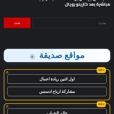
مباشرة بعد كازينو رويال
البحث
عن:
مواقع صديقة
+
!
اول اثنين ريادة اعمال
مشاركة ارباح ادسنس
!
عالم الشباب