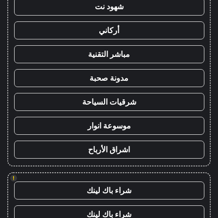
شهود نت
أركاني
مباشر التقنية
مدونة صحبة
شرقيات السياحة
موسوعة انوار
اشراق الأرباح
!
شراء باك لينك
شراء باك لينك