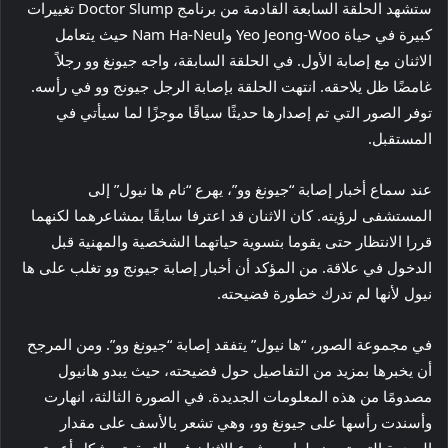
ستشهد الحلقة السابعة القادمة من برنامج Doctor Slump تغييرات
كبيرة في حياة Yeo Jeong-Woo وNam Ha-Neul حيث يتعامل
الاثنان مع إصابة الأول. في الحلقة السابقة، واجه جيونغ وو رجلاً
غامضًا ظل يلاحقه. انتهت الحلقة بإصابة الرجل جيونج وو في رأسه.
توفر الصور التي تم إصدارها حديثًا سياقًا موجزًا ​​لما سيأتي في
المستقبل.
عند سماع أخبار إصابة “جيونغ وو”، يهرع “نام ها نيول” إلى
المستشفى لرؤيته. كان الاثنان قد اعترفا سابقًا بمشاعرهما لكنهما
قررا الانتظار حتى يقوما بتسوية حياتهما الشخصية والمهنية قبل
الدخول في علاقة. من المؤكد أن أخبار إصابة جيونج وو تغلب على ها
نيول لأنها لم تدرك خطورة فضيحته.
في مجموعة الصور، “ها نيول” يتفقد إصابة “جيونغ وو”. ومن المرجح
أن يخبرها بمزيد من التفاصيل حول فضيحته، حيث يبدو هانيول
مصدومًا من هذه المعلومات الجديدة. في الصورة الثالثة، انهارت
وأسندت رأسها على جيونغ وو، وهي تشعر بالأسف على مقدار
الصدمة التي تعرض لها. سيشرع الاثنان في التحقيق بشكل أعمق