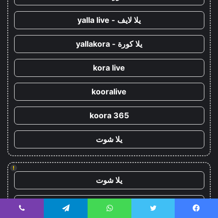
يلا لايف - yalla live
يلا كورة - yallakora
kora live
kooralive
koora 365
يلا شوت
!
يلا شوت
كورة ستار - koora-star
يسبوك
تويتر
واتساب
تيلقرام
ڤايبر