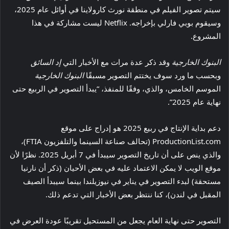
سيتم تصوير الفيلم في منطقة نورث كارولاينا في أوائل عام 2025،
وسيقوم بوبي فارلي بإخراجه. Netflix ليست مشاركة في هذا
المشروع.
البنوك الخارجية
وقد ذكر عدة مرات مع الأخبار التي
إد السائق
وبحسب ما ورد سوف يختتم التصوير مسبقًا
البنوك الخارجية
الموسم الخامس، والذي، وفقًا للمنفذ، “يبدأ التصوير في الربيع حتى
نهاية عام 2025”.
دعم بداية الإنتاج في ربيع 2025 هو إدراج على موقع
ProductionList.com (تحالف صناعة السينما والتلفزيون FTIA)،
والذي ينص على أن تاريخ التصوير سيبدأ في 7 أبريل 2025. نظرًا لأن
موقع الويب لا يمكن الاعتماد عليه في بعض الأحيان (ذكر أن نارنيا
مستحقة) لبدء التصوير في يناير في نيوزيلندا بينما سيبدأ الصيف
المقبل في لندن)، كنا ننتظر بعض الأخبار التي تدعم ذلك.
التصوير حتى نهاية العام يجعل من المستحيل تقريبًا عودة العرض في