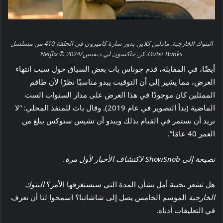
البنوك الخارجية. مادلين كلاين بدور سارة كاميرون في الحلقة 410 من مسلسل
Outer Banks. كر. جاكسون لي ديفيس/Netflix © 2024
أيضًا، في المقابلة، قدم جوناس بات بعض السياق حول سبب انتهاء
العرض، مما يشير إلى أن التوقيت يبدو مناسبًا نظرًا لأن طاقم
الممثلين كان موجودًا في هذا العرض على مدار السنوات الست
الماضية (بدأ التصوير في عام 2019). وقال بات للمنفذ المحلي: “لا
نريد أن نستمر في القيام بذلك ويبدو أن تشيس ستوكس يبلغ من
العمر 40 عامًا”.
نصيحة إلى ShowSnob لاكتشاف الأخبار لأول مرة.
هل تشعر بخيبة أمل بشأن المدة التي سيستغرقها الأمر؟
البنوك
الخارجية
الموسم الخامس يصل إلى شاشاتنا؟ اسمحوا لنا أن نعرف
في التعليقات أدناه.