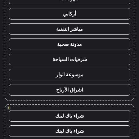
أركاني
مباشر التقنية
مدونة صحبة
شرقيات السياحة
موسوعة انوار
اشراق الأرباح
!
شراء باك لينك
شراء باك لينك