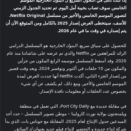
الخامس سوف تصاب بخيبة أمل اليوم. تم تحديد الجدول الزمني
لتصوير الموسم الخامس والأخير من مسلسل Netflix Original.
للأسف، سيتخطى العرض إصدار 2025 بالكامل ومن المتوقع الآن أن
يتم إصداره في وقت ما في عام 2026.
للحصول على سياق سريع،
البنوك الخارجية
هو المسلسل الدرامي
الرائد للمراهقين من Netflix والذي تم عرضه على شاشاتنا منذ عام
2020. وقد أسقط المسلسل موسمه الرابع المكون من جزأين
والمكون من 10 حلقات في أكتوبر ونوفمبر 2024. وبعد وقت قصير
من إصدار الجزء الثاني، أكدت Netflix أنها جددت العرض لمدة
الموسم الخامس والأخير. ومع ذلك، لم يكشف عن أي شيء
بخصوص عدد الحلقات أو معلومات نافذة الإصدار.
في مقابلة جديدة مع Port City Daily، التي تعمل في منطقة
ويلمنجتون بولاية نورث كارولينا – موطن تصوير المسلسل – حدد أحد
المبدعين جدول الإنتاج لعام 2025. المقابلة مع جوناس بات، الذي بدأ
شركة إنتاج جديدة و التحضير لإنتاج فيلم جديد بعنوان
إد السائق.