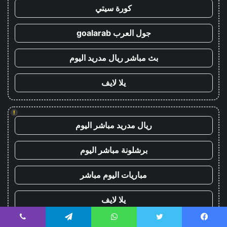
كورة سيتي
جول العرب goalarab
بث مباشر ريال مدريد اليوم
يلا لايف
!
ريال مدريد مباشر اليوم
برشلونة مباشر اليوم
مباريات اليوم مباشر
يلا لايف
yalla live
يسبوك
تويتر
واتساب
تيلقرام
ڤايبر