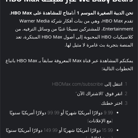
نحن الدببة الصغيرة
الموسم 1
أنا
متاح للمشاهدة على HBO Max.
تقدم HBO Max، وهي من بنات أفكار شركة Warner Media
Entertainment، للمشتركين نسيجًا غنيًا من وسائل الترفيه. من
كلاسيكيات HBO المحبوبة إلى أصول HBO Max المبتكرة، تعد
المنصة بتجربة بث غامرة لا مثيل لها.
يمكنكم المشاهدة عبر قناة Max المعروفة سابقاً بـ HBO Max باتباع
الخطوات التالية:
انتقل إلى HBOMax.com/subscribe
انقر فوق “الاشتراك الآن”
اختر خطتك:
9.99 دولارًا أمريكيًا شهريًا أو 99.99 دولارًا أمريكيًا سنويًا
(مع الإعلانات)
15.99 دولارًا أمريكيًا شهريًا أو 149.99 دولارًا أمريكيًا سنويًا