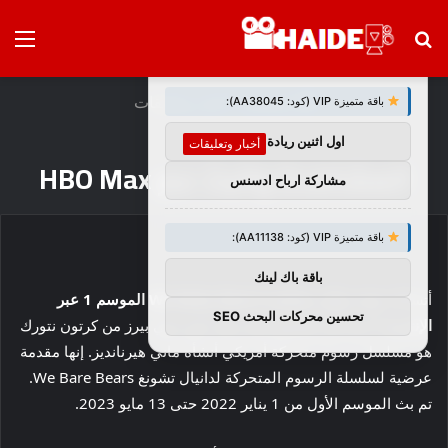
بحث
الق
×
توصيات :
عن
الرئيسية
/
أخبار وتعليقات
باقة متميزة VIP (كود: AA38045):
اول اثنين ريادة اعمال
أخبار وتعليقات
المشاهدة والبث عبر HBO Max
مشاركة ارباح ادسنس
باقة متميزة VIP (كود: AA11138):
باقة باك لينك
أتساءل
حيث يمكن مشاهدة We Baby Bears الموسم 1 عبر
تحسين محركات البحث SEO
الإنترنت
؟ لدينا كل تفاصيل البث هنا. نحن بيبي بيرز من كرتون نتورك
هو مسلسل رسوم متحركة أمريكي أنشأه ماني هيرنانديز. إنها مقدمة
عرضية لسلسلة الرسوم المتحركة لدانيال تشونغ We Bare Bears.
تم بث الموسم الأول من 1 يناير 2022 حتى 13 مايو 2023.