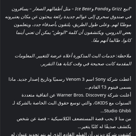
“اتبع Grizz وPanda وIce Bear – مثل أطفالهم الصغار – يسافرون
في صندوق سحري إلى عوالم جديدة رائعة يبحثون عن مكان يعتبرونه
موطنًا لهم. وعلى طول الطريق، يلتقون بأصدقاء جدد، ويتعلمون
بعض الدروس، ويكتشفون أن كلمة “الوطن” يمكن أن تعني أينما
كانوا، طالما أنهم معًا.
ملاحظة: خدمات البث المذكورة أعلاه عرضة للتغيير. المعلومات
المقدمة كانت صحيحة في وقت كتابة هذا التقرير.
أعطت شركة Sony اسم Venom 3 رسميًا وتاريخ إصدار جديد. ماذا
يسمى فينوم 3؟ القادم…
أعلنت شركة Warner Bros. Discovery عن اتفاقية متعددة
السنوات مع GKIDS، والتي توسع حقوق البث الخاصة بالشركة لـ
Studio Ghibli…
من منا لا يحب قصة المستضعف الكلاسيكية – قصة عن شخص
يكتشف صديقًا له كلبًا يتغير…
كشفت شركة ديزني أن الفيلم القادم الذي لم يتم تحديد عنوان له