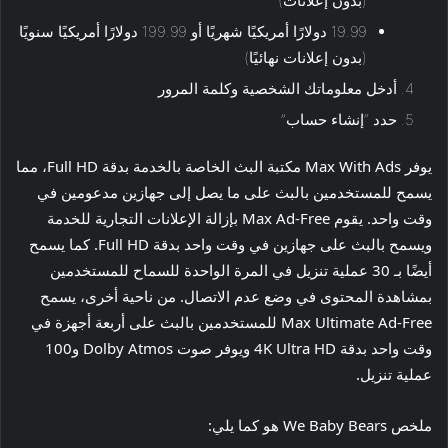
(بدون إعلانات)
19.99 دولارًا أمريكيًا شهريًا أو 199.99 دولارًا أمريكيًا سنويًا
(بدون إعلانات نهائيًا)
أدخل معلوماتك الشخصية وكلمة المرور
حدد “إنشاء حساب”
يوفر Max With Ads مكتبة البث الخاصة بالخدمة بدقة Full HD، مما
يسمح للمستخدمين بالبث على ما يصل إلى جهازين مدعومين في
وقت واحد. يقوم Max Ad-Free بإزالة الإعلانات التجارية للخدمة
ويسمح بالبث على جهازين في وقت واحد بدقة Full HD. كما يسمح
أيضًا بـ 30 عملية تنزيل في المرة الواحدة للسماح للمستخدمين
بمشاهدة المحتوى في وضع عدم الاتصال. من ناحية أخرى، يسمح
Max Ultimate Ad-Free للمستخدمين بالبث على أربعة أجهزة في
وقت واحد بدقة 4K Ultra HD ويوفر صوت Dolby Atmos و100
عملية تنزيل.
ملخص We Baby Bears هو كما يلي: