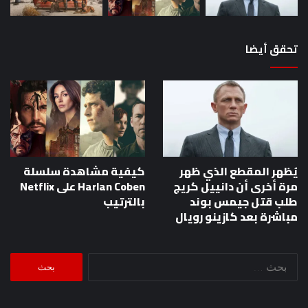
تحقق أيضا
يُظهر المقطع الذي ظهر
كيفية مشاهدة سلسلة
مرة أخرى أن دانييل كريج
Harlan Coben على Netflix
طلب قتل جيمس بوند
بالترتيب
مباشرة بعد كازينو رويال
البحث
عن: