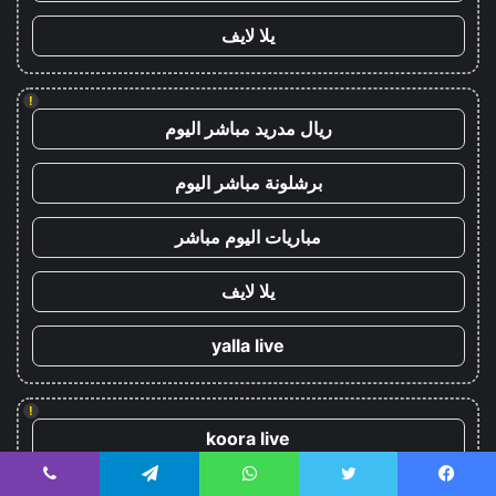
يلا لايف
!
ريال مدريد مباشر اليوم
برشلونة مباشر اليوم
مباريات اليوم مباشر
يلا لايف
yalla live
!
koora live
koora live
يسبوك
تويتر
واتساب
تيلقرام
ڤايبر