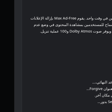
يوفر Max With Ads مكتبة البث الخاصة بالخدمة بدقة Full HD، مما يسمح للمستخدمين بالبث على ما يصل إلى جهازين مدعومين في وقت واحد. يقوم Max Ad-Free بإزالة الإعلانات
كما يسمح أيضًا بـ 30 عملية تنزيل في المرة الواحدة للسماح للمستخدمين بمشاهدة المحتوى في وضع عدم