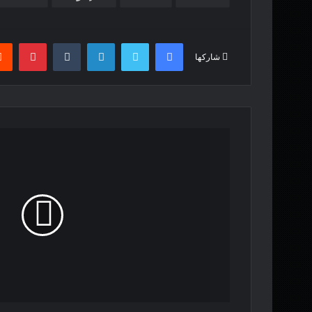
فيسبوك
تويتر
لينكدإن
بينت
شاركها