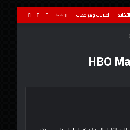
لأفلام
اعلانات ومراجعات
تسجيل
إضافة
بحث
تابعنا
الدخول
عمود
عن
جانبي
البث الكاملة لك هنا. تركز السلسلة على حياة ثلاث