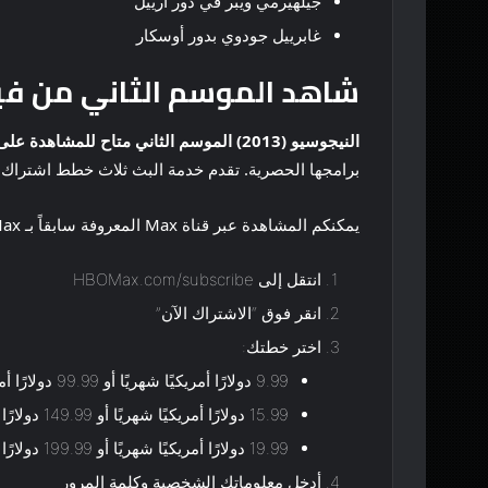
جيلهيرمي ويبر في دور أرييل
غابرييل جودوي بدور أوسكار
شاهد الموسم الثاني من فيلم El Negocio (2013) عبر قناة 
النيجوسيو (2013) الموسم الثاني
متاح للمشاهدة على HBO Max
برامجها الحصرية. تقدم خدمة البث ثلاث خطط اشتراك ل
يمكنكم المشاهدة عبر قناة Max المعروفة سابقاً بـ HBO Max باتباع الخطوات التالية:
انتقل إلى HBOMax.com/subscribe
انقر فوق “الاشتراك الآن”
اختر خطتك:
9.99 دولارًا أمريكيًا شهريًا أو 99.99 دولارًا أمريكيًا سنويًا (مع الإعلانات)
15.99 دولارًا أمريكيًا شهريًا أو 149.99 دولارًا أمريكيًا سنويًا (بدون إعلانات)
19.99 دولارًا أمريكيًا شهريًا أو 199.99 دولارًا أمريكيًا سنويًا (بدون إعلانات نهائيًا)
أدخل معلوماتك الشخصية وكلمة المرور