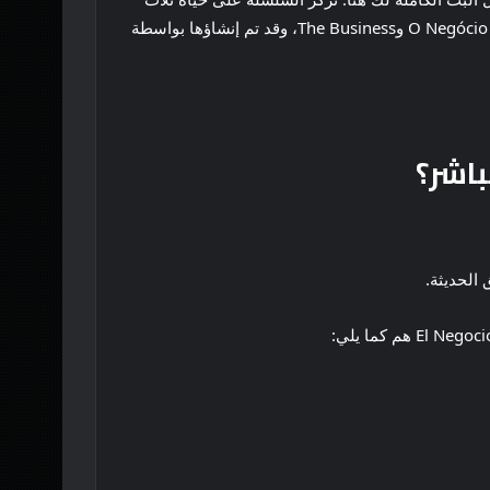
فتيات من الطراز الرفيع يستخدمن أساليب تسويقية مختلفة لتأسيس وتنمية أعمال تجارية ناجحة. تُعرف هذه السلسلة أيضًا باسم O Negócio وThe Business، وقد تم إنشاؤها بواسطة
 الحديثة.