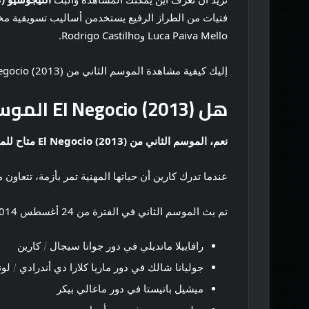
Luca Paiva Mello وRodrigo Castilho.
إليك كيفية مشاهدة الموسم الثاني من El Negocio (2013) وبثه عبر خدمات البث مثل HBO Max.
هل El Negocio (2013) الموسم الثاني متاح للمشاهدة عبر البث المباشر؟
نعم، الموسم الثاني من El Negocio (2013) متاح للمشاهدة عبر البث المباشر على HBO Max
عندما تدرك كارين أن حياتها المهنية تمر بأزمة، تتعاون 
تم بث الموسم الثاني في الفترة من 24 أغسطس 2014 إلى 16 نوفمبر 2014، ويتكون من 13 حلقة في المجموع. أعضاء فريق El Negocio هم كما يلي:
رافاييلا مانديلي في دور جوانا سيجال / كارين
جوليانا شالك في دور ماريا كلارا دي أندرادي / لون
ميشيل باتيستا في دور ماغالي بيكر