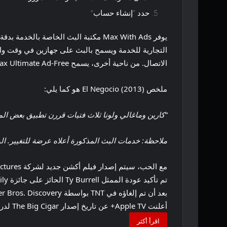
حدد “إنشاء حساب”
الاتصال. من ناحية أخرى، يسمح Max Ultimate Ad-Free للمستخدمين بالبث على أربعة أجهزة في وقت واحد بدقة 4K Ultra HD ويوفر صوت Dolby Atmos و100 عملية تنزيل.
ملخص El Negocio (2013) هو كما يلي:
“كارين وماغالي ولونا ثلاث فتيات قررن تطبيق بعض الم
ملاحظة: خدمات البث المذكورة أعلاه عرضة للتغيير. ا
مع الحب، سيتم إصدار فيلم أكشن جديد لشركة Universal Pictures من بطولة Ke Huy Quan، في أوائل عام 2025. حسب الموعد النهائي،…
تم تأكيد عودة الممثل Ty Burrell الحائز على جائزة Emmy Family و Modern Family إلى شبكة ABC بمسلسل كوميدي جديد بعنوان Forgive…
بعد أن تم إلغاؤه في TNT بواسطة Warner Bros. Discovery العام الماضي، وجد Snowpiercer الموسم الرابع موطنه الجديد في مكان آخر.
أعلنت Apple TV+ عن تاريخ إصدار The Big Cigar لدراما الإثارة القادمة عن السيرة الذاتية من بطولة أندريه هولاند من فيلم Selma بدور…
اقرأ أكثر