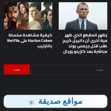
يُظهر المقطع الذي ظهر
كيفية مشاهدة سلسلة
مرة أخرى أن دانييل كريج
Harlan Coben على Netflix
طلب قتل جيمس بوند
بالترتيب
مباشرة بعد كازينو رويال
البحث
عن:
مواقع صديقة
+