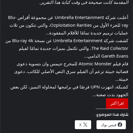
المقدمة كانت صحيحة في وقت كتابة هذا التقرير.
أعلنت شركة Umbrella Entertainment عن مجموعة أقراص Blu-
ray للجزء الأول من Ozploitation Rarities، والتي تتكون من ثلاث
عمليات ترميم جديدة تمامًا للأفلام المفقودة…
كشفت شركة Umbrella Entertainment عن نسخة Blu-ray 4k من
The Raid Collector، والتي تكتمل بميزات جديدة تمامًا لفيلم
Gareth Evans الدامي…
قام فيلم Atomic Monster للمخرج جيمس وان بتسوية دعوى
قضائية خبيثة تزعم أن الفيلم سرق النص الأصلي للكاتب. دعوى
خبيثة…
كشبكة، انتهزت UPN فرصًا في برامجها لمحاولة التميز، لكن بعض
الجهود بدت صعبة…
اقرأ أكثر
شارك هذا الموضوع:
فيس بوك
X