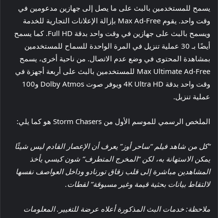
يسمح للمستخدمين بالبث على ما يصل إلى جهازين مدعومين في
وقت واحد. يقوم Max Ad-Free بإزالة الإعلانات التجارية للخدمة
ويسمح بالبث على جهازين في وقت واحد بدقة Full HD. كما يسمح
أيضًا بـ 30 عملية تنزيل في المرة الواحدة للسماح للمستخدمين
بمشاهدة المحتوى في وضع عدم الاتصال. من ناحية أخرى، يسمح
Max Ultimate Ad-Free للمستخدمين بالبث على أربعة أجهزة في
وقت واحد بدقة 4K Ultra HD ويوفر صوت Dolby Atmos و100
عملية تنزيل.
الملخص الرسمي للموسم الأول من Storm Chasers هو كما يلي:
“كل من شاهد فيلم “ساحر أوز” يعرف أن الإعصار القادم ليس شيئًا
يمكن الاستهانة به، لكن “المخرج المتطرف” شون كيسي يأخذ
المشاهدين مباشرة إلى قلب زقاق تورنادو وداخل العواصف نفسها
لالتقاط بيانات بحثية قيمة وغير مسبوقة” لقطات.
ملاحظة: خدمات البث المذكورة أعلاه عرضة للتغيير. المعلومات