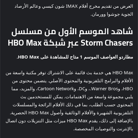
العرض من تقديم مخرج أفلام IMAX شون كيسي وعالم الأرصاد
الجوية جوشوا وورمان.
شاهد الموسم الأول من مسلسل
Storm Chasers عبر شبكة HBO Max
مطاردو العواصف الموسم 1
متاح للمشاهدة على HBO Max.
HBO Max هي خدمة بث قائمة على الاشتراك توفر مكتبة واسعة من
الأفلام والبرامج التلفزيونية والمحتوى الأصلي. يتضمن محتوى من
HBO، وWarner Bros.، وDC، وCartoon Network، والمزيد، مما
يلبي مجموعة واسعة من الاهتمامات. يمكن للمستخدمين بث
المحتوى حسب الطلب، بما في ذلك الأفلام الرائجة والمسلسلات
التلفزيونية الشهيرة والأفلام الوثائقية وأصول HBO Max الحصرية.
بالإضافة إلى ذلك، يقدم HBO Max ميزات مثل التنزيلات دون اتصال
بالإنترنت والتوصيات المخصصة.