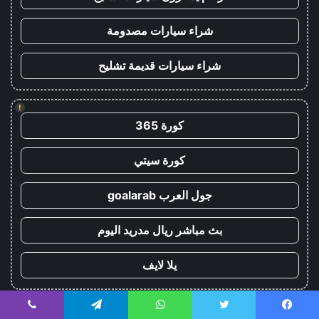
شراء سيارات مصدومة
شراء سيارات قديمة تشليح
!
كورة 365
كورة سيتي
جول العرب goalarab
بث مباشر ريال مدريد اليوم
يلا لايف
!
يسبوك
تويتر
واتساب
تيلقرام
ڤايبر