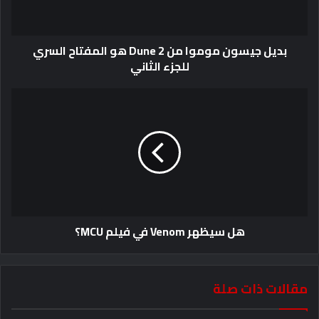
بديل جيسون موموا من Dune 2 هو المفتاح السري
للجزء الثاني
هل سيظهر Venom في فيلم MCU؟
مقالات ذات صلة