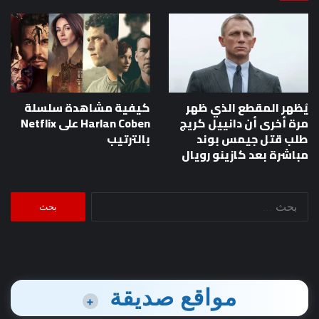
يُظهر المقطع الذي ظهر
كيفية مشاهدة سلسلة
مرة أخرى أن دانييل كريج
Harlan Coben على Netflix
طلب قتل جيمس بوند
بالترتيب
مباشرة بعد كازينو رويال
البحث
عن:
مواقع صديقة
+