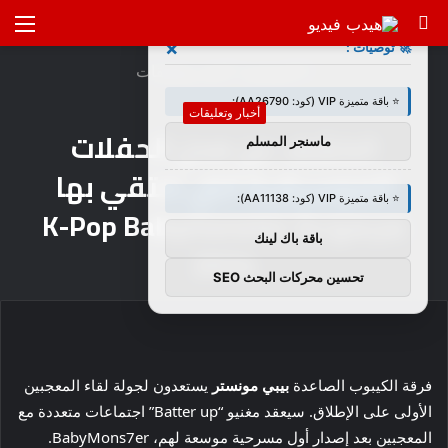
بحث
الق
×
🚀 توصيات :
عن
الرئيسية
/
أخبار وتعليقات
⭐ باقة متميزة VIP (كود: AA26790):
أخبار وتعليقات
الكشف عن مدن الحفلات
ماسنجر المسلم
الموسيقية التي تلتقي بها
⭐ باقة متميزة VIP (كود: AA11138):
مجموعة K-Pop Babymonster
باقة باك لينك
2024
تحسين محركات البحث SEO
فرقة الكيبوب الصاعدة
بيبي مونستر
يستعدون لجولة لقاء المعجبين
الأولى على الإطلاق. سيعقد مغنيو “Batter up” اجتماعات متعددة مع
المعجبين بعد إصدار أول مسرحية موسعة لهم، BabyMons7er.