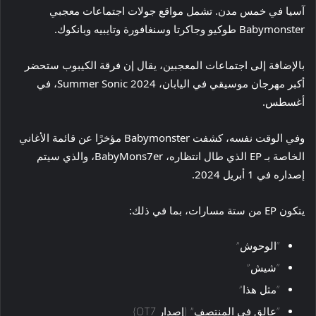
آسيا في خمس مدن. تشمل مواقع جولات اجتماعات معجبي
Babymonster طوكيو وجاكرتا وسنغافورة وتايبيه وبانكوك.
بالإضافة إلى اجتماعات المعجبين، يقال إن فرقة الكيبوب ستحضر
أكبر مهرجان موسيقي في اليابان، Summer Sonic 2024، في
أغسطس.
وفي الوقت نفسه، كشفت Babymonster مؤخرًا عن قائمة الأغاني
الخاصة بـ EP الذي طال انتظاره، BabyMons7er، والذي سيتم
إصداره في 1 أبريل 2024.
يتكون EP من ستة مسارات، بما في ذلك:
“الوحوش”
“شيش”
“مثل هذا”
“عالق في المنتصف” (إصدار OT7)