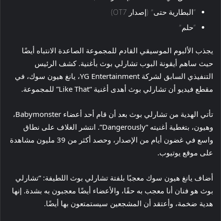
“البطارية حتى” (إصدار OT7)
“حلم”
يجذب الألبوم الموسيقي القادم للمجموعة الصاعدة الانتباه أيضًا
حيث ساهم أيقونة البوب ​​تشارلي بوث بأغنية. كشف الرئيس
التنفيذي السابق لشركة YG Entertainment، يانغ هيون سوك، في
مقطع فيديو أن تشارلي بوث أهدى أغنية “Like That” للمجموعة.
تأتي الهدية من تشارلي بوث بعد أن قام أحد أعضاء Babymonster،
وهيون، بتغطية أغنيته “Dangerously”. انتشر الغلاف على نطاق
واسع في غضون أيام من الإصدار، وحصد أكثر من 39 مليون مشاهدة
على موقع يوتيوب.
أضاف يانغ هيون سوك معجبًا بلفتة تشارلي بوث اللطيفة: “تشارلي
بوث هو فنان أنا معجب به حقًا، والأعضاء أيضًا معجبون به بشدة. إنها
هدية ضخمة، وأعتقد أن المشجعين سيستمتعون بها أيضًا.