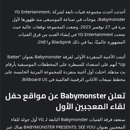
أحدثت أحدث مجموعة فتيات تابعة لشركة YG Entertainment،
Babymonster، موجات في صناعة الموسيقى منذ ظهورها لأول
مرة في 27 نوفمبر 2023. وضعت المجموعة توقعات عالية حيث
نجحت YG Entertainment في إنشاء العديد من فرق الفتيات
المشهورة عالميًا، بما في ذلك Blackpink و2NE1.
أثبتت الأغنية المنفردة الأولى لفرقة Babymonster بعنوان “Batter
Up” أنهم على استعداد للسيطرة على المخططات الموسيقية بأرقام
بث مذهلة. احتلت أول أغنية منفردة للمجموعة المرتبة الخامسة على
مخطط مبيعات الأغاني الرقمية العالمية في Billboard US.
تعلن Babymonster عن مواقع حفل
لقاء المعجبين الأول
ستعقد فرقة الفتيات Babymonster التابعة لـ YG أول جولة للقاء
المعجبين بعنوان BABYMONSTER PRESENTS: SEE YOU هناك عبر