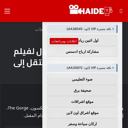
بحث
الق
×
🚀 توصيات :
عن
الرئيسية
/
اعلانات ومراجعات
⭐ باقة متميزة VIP (كود: AA38045):
اول اثنين ريادة اعمال
اعلانات ومراجعات
العرض الترويجي الأول لفيلم
مشاركة ارباح ادسنس
الأكشن The Gorge ينتقل إلى
⭐ باقة متميزة VIP (كود: AA35872):
الشاشات
ضوء التعليمي
صحيفة برق
موقع اشراقات
وصل المقطع الدعائي لأحدث أفلام سكوت ديريكسون، The Gorge،
موقع اشراق اون لاين
إلى CCXP البرازيلي قبل إصدار Apple TV + العام المقبل.
اركان سياحة وسفر