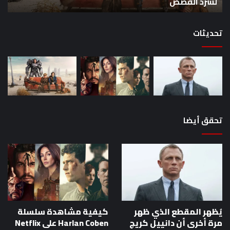
لسرد القصص
ه
لسرد
الأ
القصص
تحديثات
تحقق أيضا
يُظهر المقطع الذي ظهر
كيفية مشاهدة سلسلة
مرة أخرى أن دانييل كريج
Harlan Coben على Netflix