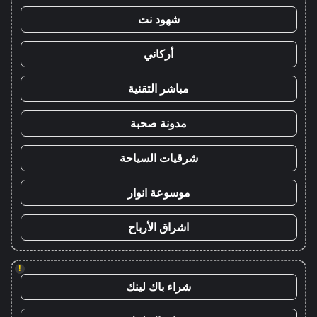
شهود نت
أركاني
مباشر التقنية
مدونة صحبة
شرقيات السياحة
موسوعة انوار
اشراق الأرباح
!
شراء باك لينك