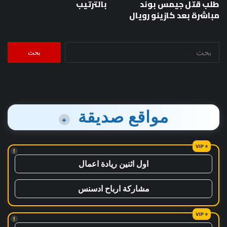
طلب قتل جيمس بوند
بالترتيب
مباشرة بعد كازينو رويال
البحث
عن:
مواقع صديقة
+
!
اول اثنين ريادة اعمال
مشاركة ارباح ادسنس
!