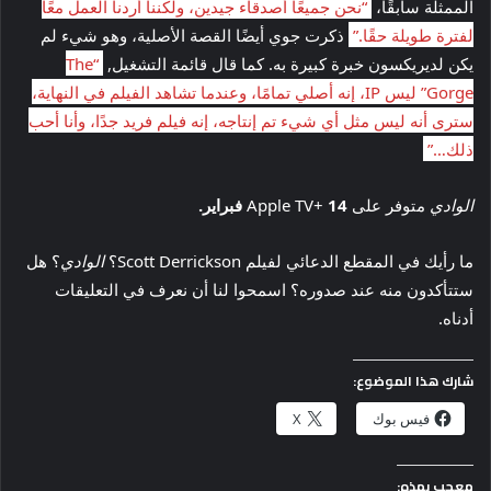
الممثلة سابقًا،
“نحن جميعًا أصدقاء جيدين، ولكننا أردنا العمل معًا
لفترة طويلة حقًا.”
ذكرت جوي أيضًا القصة الأصلية، وهو شيء لم
يكن لديريكسون خبرة كبيرة به. كما قال قائمة التشغيل,
“The
Gorge” ليس IP، إنه أصلي تمامًا، وعندما تشاهد الفيلم في النهاية،
سترى أنه ليس مثل أي شيء تم إنتاجه، إنه فيلم فريد جدًا، وأنا أحب
ذلك…”
الوادي
متوفر على Apple TV+
14 فبراير.
ما رأيك في المقطع الدعائي لفيلم Scott Derrickson؟
الوادي
؟ هل
ستتأكدون منه عند صدوره؟ اسمحوا لنا أن نعرف في التعليقات
أدناه.
شارك هذا الموضوع:
فيس بوك
X
معجب بهذه: