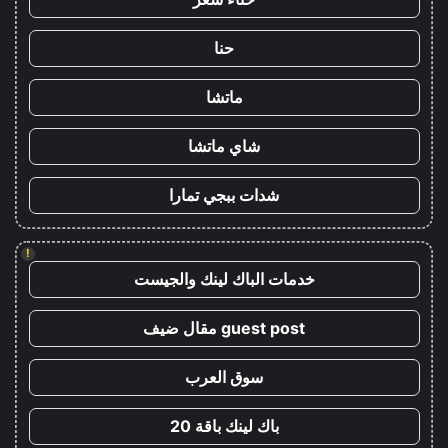
حنا
ماتشا
شاي ماتشا
شدات ببجي تمارا
!
خدمات الباك لينك والجيست
guest post مقال ضيف
سوق العرب
باك لينك باقة 20