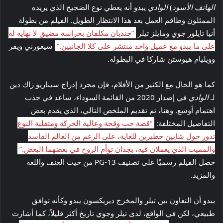
الهاتف الأسود
)
الوادي
يبدو أنه يعطي نوع الضجيج الذي يريده
الممثلون وطاقم العمل بعد هذا الانتظار الطويل. الفيلم من بطولة
أنيا تايلور جوي ومايلز تيلر
“جنديان مكلفان بحراسة مضيق لا نهاية له
على ما يبدو مع عميل واحد منتشر على كلا الجانبين.”
سيغورني ويفر
وويليام هيوستن شاركا في البطولة.
كما هو الحال مع الكثير من الأفلام، فإن مجرد إدراج سيناريو زاك دين
لـ
الوادي
في إصدار 2020 من القائمة السوداء، ساعد في جذب
اهتمام أوسع. وهنا، تم تقديم الملخص التالي، الذي يقدم بعض
التفاصيل المختلفة:
“قصة حب وقحة وعالية الحركة ومتقلبة النوع
تدور حول شابين خطيرين للغاية، على الرغم من العالم الفاسد
والمميت الذي يعملان فيه، يجدان توأم الروح في بعضهما البعض.”
حصل الفيلم رسميًا على تصنيف PG-13 من حيث العنف واللغة
والمزيد.
يبدو أن التعاون بين تيلر والمخرج ديريكسون يبدو وكأنه توافق
طبيعي، لكن في الواقع، لدى تيلر وجوي تاريخ أكثر قليلاً، كما أشارت