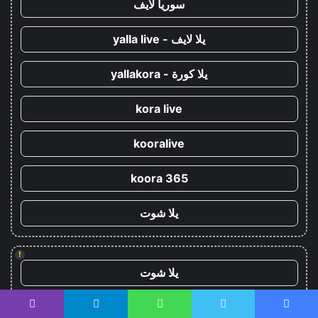
سوريا لايف
يلا لايف - yalla live
يلا كورة - yallakora
kora live
kooralive
koora 365
يلا شوت
!
يلا شوت
كورة ستار - koora-star
يسبوك
تويتر
واتساب
تيلقرام
ڤايبر