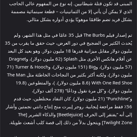
المبنى قد تكون قتلة شيطانيين. إنه نوع من المفهوم عالي الحاجب
الذي لا يمكن أن يأتي إلا من الثمانينيات – قطعة سينمائية مصممة
بشكل فريد تضم طاقمًا موهوبًا يؤدي أدواره بشكل مثالي.
تم إصدار فيلم The Burbs قبل 35 عامًا في مثل هذا الشهر، ولم
يُحدث الكثير من الضجيج في دور العرض، حيث حقق ما يقرب من 35
مليون دولار مقابل ميزانية قدرها 18 مليون دولار. وهو بعيد كل البعد
عن أفلام هانكس الأخرى مثل Splash (62 مليون دولار)، وDragnet
(57 مليون دولار)، وBig (151 مليون دولار)، وTurner & Hooch (71
مليون دولار)، ولكنه أكثر بكثير من النجاحات الخاطئة مثل The Man
With One Red Shoe (8.6 مليون دولار). )، والمتطوعين (19.8
مليون دولار)، و”كل مرة نقول وداعًا” (278 ألف دولار)،
و”Punchline” (21 مليون دولار). كان النقاد مختلطين، حيث قدم
56٪ فقط مراجعة إيجابية. روجر إيبرت منح إنتاج دانتي نجمتين وأشار
إلى أنه “يفتقر إلى الخرف [Beetlejuice] والذكاء الشرير [The
Twilight Zone] ويتحول بدلاً من ذلك إلى قصة كلب أشعث طويلة.