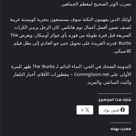
يضرب الوتر الصحيح لمعظم الجماهير.
أولئك الذين يفهمون النكتة سوف يستمتعون بتجربة كوميدية غريبة
تُصنف ضمن أفضل أعمال توم هانكس. كان الرجل يرمي الكرات
السريعة قبل فترة طويلة من فوزه بأي جوائز أوسكار، ويعرض The
‘Burbs قدرته الفريدة على تحويل حتى جو العادي إلى بطل فيلم
كلاسيكي.
التدوينة الضحك في الحي: النداء الدائم لـ The ‘Burbs ظهر للمرة
الأولى على ComingSoon.net – مقطورات الأفلام، أخبار التلفاز
والبث المباشر، والمزيد.
شارك هذا الموضوع:
فيس بوك
X
معجب بهذه: