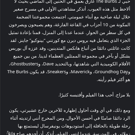
حبي لـ The Burbs غارق بعمق في الحنين إلى الماضي بحيث لا
ألاحظ مثل هذه العيوب. أتذكر مشاهدتي الأولى في مسرح صغير
خلال ليلة صاخبة مع أبناء عمومتي. اجتمعت مجموعتنا الضخمة
المكونة من 10 أحزاب في القاعة الفارغة، وهم يصيحون ويصرخون
في كل سطر من الحوار. عندما عدنا إلى المنزل، قمنا بإعادة تمثيل
الجزء الذي يتعامل فيه بروس ديرن مع كورتني “بينوكيو” جاينز. لقد
كانت عائلتي دائمًا من أتباع هانكس المتدينين، وقد عززه آل بوربس
بشكل أو بآخر في مجموعة الممثلين العظماء لدينا. من بين جميع
الأفلام الكوميدية التي شاهدتها، وبالتحديد Dave، وGhostbusters،
وGroundhog Day، وMaverick، وSneakers، قد يكون The Burbs
هو أكثر فيلم رأيته.
بلا مزاح. أحب هذا الفيلم وأقتبسه كثيرًا.
ومع ذلك، في أي وقت أحاول إظهاره للآخرين خارج عشيرتي، يكون
الرد دائمًا صامتًا في أحسن الأحوال. ومن المحرج أنني ارتديته أثناء
رحلة طويلة بالحافلة إلى استوديوهات يونيفرسال ليستمتع بها
زملائي في المدرسة. عندما انتهى الفيلم، أتذكر أن أحدهم صاح قائلاً: