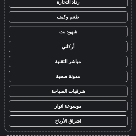
رذاذ التجارة
طعم وكيف
شهود نت
أركاني
مباشر التقنية
مدونة صحبة
شرقيات السياحة
موسوعة انوار
اشراق الأرباح