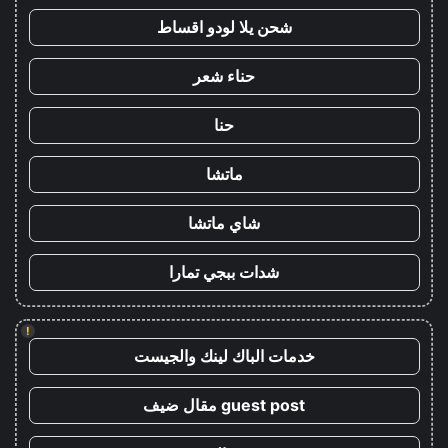
شحن يلا لودو اقساط
حناء شعر
حنا
ماتشا
شاي ماتشا
شدات ببجي تمارا
!
خدمات الباك لينك والجيست
guest post مقال ضيف