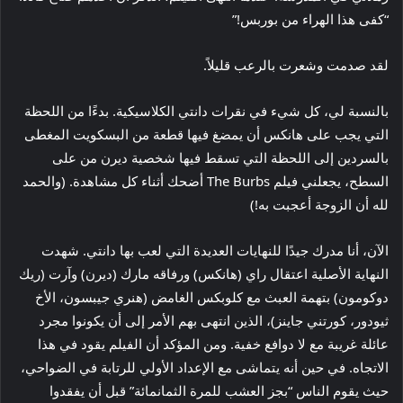
“كفى هذا الهراء من بوربس!”
لقد صدمت وشعرت بالرعب قليلاً.
بالنسبة لي، كل شيء في نقرات دانتي الكلاسيكية. بدءًا من اللحظة
التي يجب على هانكس أن يمضغ فيها قطعة من البسكويت المغطى
بالسردين إلى اللحظة التي تسقط فيها شخصية ديرن من على
السطح، يجعلني فيلم The Burbs أضحك أثناء كل مشاهدة. (والحمد
لله أن الزوجة أعجبت به!)
الآن، أنا مدرك جيدًا للنهايات العديدة التي لعب بها دانتي. شهدت
النهاية الأصلية اعتقال راي (هانكس) ورفاقه مارك (ديرن) وآرت (ريك
دوكومون) بتهمة العبث مع كلوبكس الغامض (هنري جيبسون، الأخ
ثيودور، كورتني جاينز)، الذين انتهى بهم الأمر إلى أن يكونوا مجرد
عائلة غريبة مع لا دوافع خفية. ومن المؤكد أن الفيلم يقود في هذا
الاتجاه. في حين أنه يتماشى مع الإعداد الأولي للرتابة في الضواحي،
حيث يقوم الناس “بجز العشب للمرة الثمانمائة” قبل أن يفقدوا