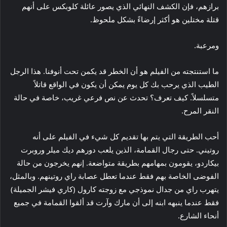
برازهم، فإن الكشف النهائي الذي يصور عائلة كلوبكس على أنهم
قتلة مختلين هو أكثر إرضاءً بشكل ملحوظ.
ومرعبة.
ما استنتجته من الفيلم هو أن الخطر قد يكمن تحت أنوفنا. هذا الرجل
الطيب الذي يرحب بك كل يوم يمكن أن يكون في الواقع قاتلاً
متسلسلاً. كيف تعرف؟ تحدث عن نص فرعي غريب، خاصة في حالة
النقر المرح.
أحب الطريقة التي يتم بها تقديم كل شيء في الفيلم على أنه
روتيني. حتى رجال القمامة، الذين يلعب دورهم ديك ميلر وروبرت
بيكاردو، يقومون بمهامهم بطريقة متواضعة. إنهم يخرجون من حالة
الفوضى الخاصة بهم فقط عندما تعطل عصابة راي روتينهم. وبالمثل،
يتهرب راي من جدال نموذجي مع زوجته كارول (كاري فيشر الجميلة)
فقط عندما ينبهه ابنه إلى أن مارك وآرت قد ألقوا القمامة في جميع
أنحاء الشارع.