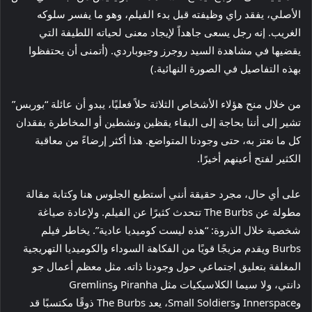
الأصلي، يفقد راي وظيفته قبل بدء الفيلم، وهو ما يفسر سلوكه
الغريب. إنه رجل يسعى جاهداً لإيجاد معنى لحياته اللطيفة التي
يقضيها في مشاهدة السيد روجرز وجيوباردي. (أتمنى أن يحتفظوا
بهذه التفاصيل في الصورة النهائية.)
من خلال منح هؤلاء الأشخاص الثلاثة حلاً فعليًا، يبدو أن عائلة “بوربس”
تشير إلى أننا بحاجة إلى البقاء يقظين ونشطين أو المخاطرة بفقدان
كل ما نعتز به، حتى وجودنا المتواضع. هذا أكثر إرضاءً من معاقبة
الكثير لفتح أعينهم أخيرًا.
على أي حال، مجرد حقيقة أنني أستطيع الجلوس هنا وكتابة مقالة
مطولة عن The Burbs تتحدث كثيرًا عن الفيلم. ولإعادة صياغة
شخصية خلال الذروة: “هذه ليست كوميديا ​​عادية”. يخاطر فيلم
Burbs ويقدم مزيجًا قويًا من الفكاهة السوداء والكوميديا ​​التهريجية
المغلفة بتعليق اجتماعي حول وجودنا ذاته. مثل معظم أعمال جو
دانتي، ولا سيما الكلاسيكيات مثل Piranha وGremlins
وInnerspace وSmall Soldiers، يعد The Burbs ذوقًا مكتسبًا قد