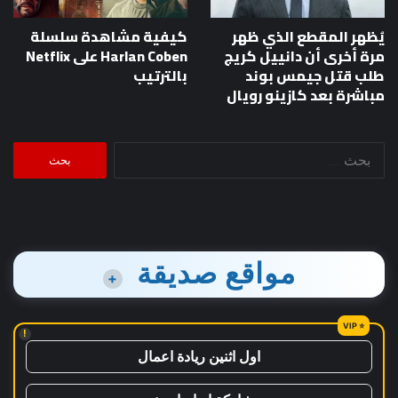
يُظهر المقطع الذي ظهر
كيفية مشاهدة سلسلة
مرة أخرى أن دانييل كريج
Harlan Coben على Netflix
طلب قتل جيمس بوند
بالترتيب
مباشرة بعد كازينو رويال
البحث
عن:
مواقع صديقة
+
!
اول اثنين ريادة اعمال