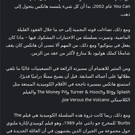
You Can عام 2002، بدا أن كل شيء يلمسه هانكس يتحول إلى
ذهب.
ومع ذلك، تضاءلت قوته النجمية إلى حد ما خلال العقود القليلة
الماضية، وتميزت بسلسلة من الاختيارات المشكوك فيها – ماذا كان
يفعل في بينوكيو؟ ومع ذلك، من المهم ألا ننسى أن هانكس كان يقف
شامخًا كملك هوليود بلا منازع لأكثر من عقد من الزمن.
ومن المثير للاهتمام أن مسيرته الرائعة في التسعينيات غالبًا ما تلقي
بظلالها على أعماله السابقة. قبل أن يصبح ممثلًا دراميًا قديرًا،
استمتع هانكس بمسيرة ناجحة في الأفلام الكوميدية الممتعة مثل
Splash وBig وTurner & Hooch وThe Money Pit والفيلم
الكلاسيكي Joe Versus the Volcano.
ومع ذلك، ربما كانت ذروة هذه السلسلة الكوميدية هي فيلم The
‘Burbs للمخرج جو دانتي عام 1989، وهو فيلم كوميدي/إثارة ملتوي
حول مجموعة من الجيران الذين يشتبهون في أن العائلة الجديدة في