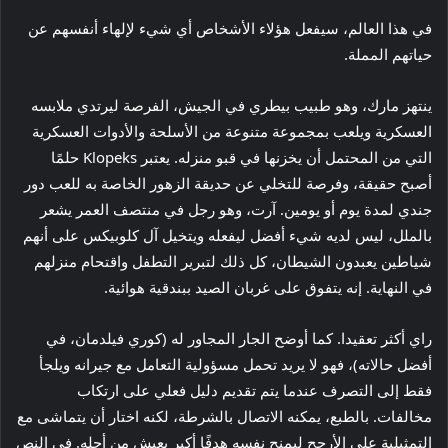
في هذا العالم، سيفعل هؤلاء الأشخاص أي شيء لإلهاء أنفسهم عن
حياتهم المملة.
ينتهز مارك، وهو طبيب بيطري في الجيش، الفرصة ليرتدي ملابسه
العسكرية ويلعب بمجموعة متنوعة من الأسلحة والأدوات العسكرية
التي من المحتمل أن يخزنها في قبو منزله. يعتبر Klopeks حلمًا
أصبح حقيقة، وفرصة للتخلي عن حديقة الزهور الخاصة به للعب دور
جندي لمدة يوم أو يومين. آرت، وهو رجل في منتصف العمر يشعر
بالملل، ليس لديه شيء أفضل ليفعله ويتخيل آل كلوبيكس على أنهم
شياطين يعبدون الشيطان، كل ذلك لتبرير التطفل واقتحام منزلهم
في النهاية. إنه يتفوق على غربان الصيد ببندقية هوائية.
راي أكثر تعقيدا. كما أوضح الجار المجاور له (كوري فيلدمان، في
أفضل حالاته)، فهو لا يريد تحمل مسؤولية التعامل مع جيرانه ويلجأ
فقط إلى التصرف عندما يتم تقديم دليل فعلي على ارتكاب
مخالفات. بالطبع، يمكنه الاتصال بالشرطة، لكنه اختار أن يتماشى مع
التمثيلية على الأرجح ليمنح نفسه هدفًا أكبر يعيش من أجله. في النص