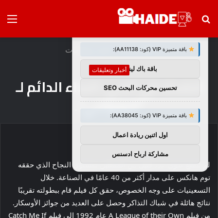
بحث
الق
×
توصيات :
عن
الرئيسية
/
أخبار وتعليقات
باقة متميزة VIP (كود: AA11138):
باقة باك لينك
أخبار وتعليقات
الضحك في الحي: النداء الدائم لـ
تحسين محركات البحث SEO
“الضواحي”.
باقة متميزة VIP (كود: AA38045):
اول اثنين ريادة اعمال
مشاركة ارباح ادسنس
لم يتمتع سوى عدد قليل من الممثلين بمستوى النجاح الذي حققه
توم هانكس على مدار أكثر من 40 عامًا في الصناعة. خلال
التسعينيات على وجه الخصوص، حقق كل فيلم قام ببطولته تقريبًا
نتائج هائلة في شباك التذاكر وحصل على العديد من جوائز الأوسكار.
من فيلم A League of their Own عام 1992 إلى فيلم Catch Me If