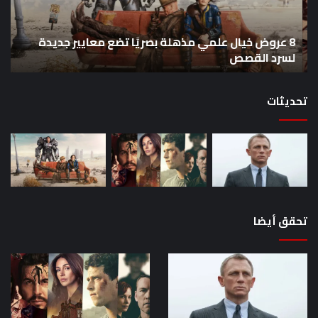
تضع
me
معايير
eo
8 عروض خيال علمي مذهلة بصريًا تضع معايير جديدة
جديدة
هذا
لسرد القصص
ه
لسرد
الأ
القصص
تحديثات
تحقق أيضا