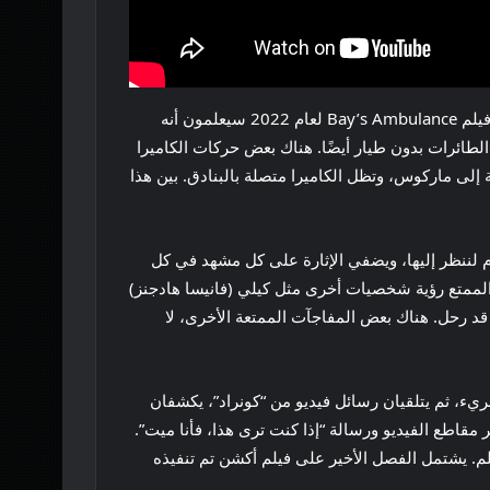
الأكشن رائع طوال الفيلم. يبدو أن هذا الثنائي الإخراجي يضع إصبعه في نبض ما يجعل العمل ديناميكيًا ومثيرًا. أولئك الذين شاهدوا فيلم Bay’s Ambulance لعام 2022 سيعلمون أنه
ن الشخصان على تقليد Bayhem بكمية لا بأس بها من لقطات الطائرات بدون طيار أيضًا. هناك بعض حركات الكاميرا
دعائي حيث يرمي مايك البندقية إلى ماركوس، وتظل الكاميرا متصلة بالبنادق. بين هذا
 لننظر إليها، ويضفي الإثارة على كل مشهد في كل
الممتع رؤية شخصيات أخرى مثل كيلي (فانيسا هادجنز)
 قد رحل. هناك بعض المفاجآت الممتعة الأخرى، لا
 بريء، ثم يتلقيان رسائل فيديو من “كونراد”، يكشفان
 مقاطع الفيديو ورسالة “إذا كنت ترى هذا، فأنا ميت”.
لكليشيهات، وهو جانب ضعيف في الفيلم. يشتمل الفصل الأخير على فيلم أكشن تم تنفيذه