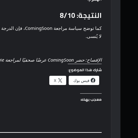
النتيجة: 8/10
لا يُنسى.
الإفصاح: حضر ComingSoon عرضًا صحفيًا لمراجعة Bad Boys: Ride or Die.
شارك هذا الموضوع:
فيس بوك
X
معجب بهذه: