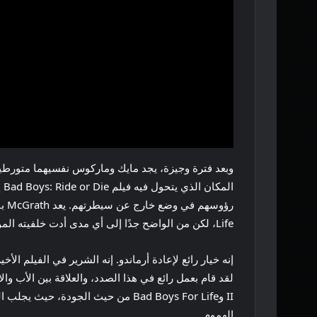
وبعد فترة وجيزة، يجد مايك وماركوس نفسيهما متورطين 
Life، لكن من الواضح جدًا إلى أي مدى أدت خلفيته المؤلمة إلى تشكيل الشخص القاسي الذي سيصبح عليه.
إنه خيار رائع لإعادة أرماندو. إنه الشرير في الفيلم ال
II وBad Boys For Life من حيث الج
الهموم.