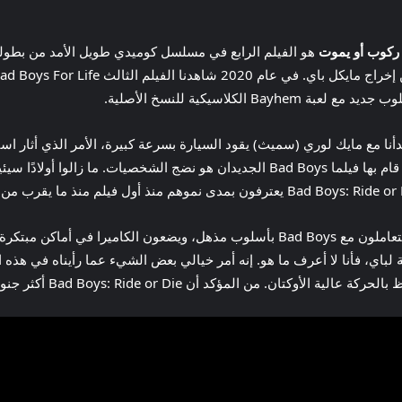
: ركوب أو يموت
هو الفيلم الرابع في مسلسل كوميدي طويل الأمد من بطول
الكلاسيكية للنسخ الأصلية.
 عدنا إلى ميامي، ومثل فيلم Bad Boys For Life، بدأنا مع مايك لوري (سميث) يقود السيارة بسرعة كبيرة
طريقهم إلى فصل جديد لمايك. أحد أفضل الأشياء التي قام بها فيلما Bad Boys الجديدان هو
أثبت عادل وبلال أنهما أكثر من مجرد خلفاء لباي. إنهم يتعاملون مع Bad Boys بأسلوب مذه
 لباي، فأنا لا أعرف ما هو. إنه أمر خيالي بعض الشيء عما رأيناه في هذه 
Bad Boys: Ri أكثر جنونًا من سابقتها لعام 2020، وهذا أفضل بالنسبة لها.