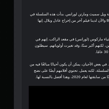
ة ويل سميث ومارتن لورانس. بدأت هذه السلسلة في
عام 1995 ثم شهدت تكملة في عام 2003، وكلاهما من إخراج مايكل باي. في عام 2020 شاهدنا الفيلم الثالث Bad Boys For Life والآن لدينا فيلم آخر من إخراج عادل وبلال. إنها
، الأمر الذي أثار استياء ماركوس (لورانس) في مقعد الراكب. إنهم في
 نضج الشخصيات. ما زالوا أولادًا سيئين، لكنهم أكبر سنًا، وقد تغيرت أولوياتهم. سيظلون
ل، ويضعون الكاميرا في أماكن مبتكرة. في بعض الأحيان، يمكن أن يكون أحيانًا مبالغًا فيه من
السلسلة، لكنه يعمل. تحتوي أفلامهم أيضًا على نضج