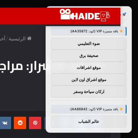
×
توصيات :
باقة متميزة VIP (كود: AA35872):
الرئيسية
/
أخب
ضوء التعليمي
صحيفة برق
موقع اشراقات
موقع اشراق اون لاين
اركان سياحة وسفر
باقة متميزة VIP (كود: AA86842):
فيسبوك
تويتر
لينكدإن
بينتيريست
عالم الشباب