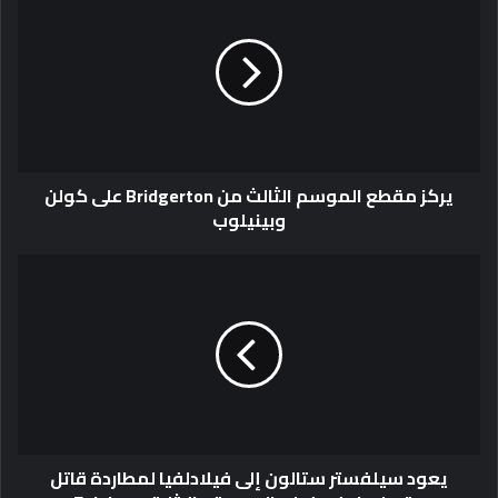
يركز مقطع الموسم الثالث من Bridgerton على كولن
وبينيلوب
يعود سيلفستر ستالون إلى فيلادلفيا لمطاردة قاتل