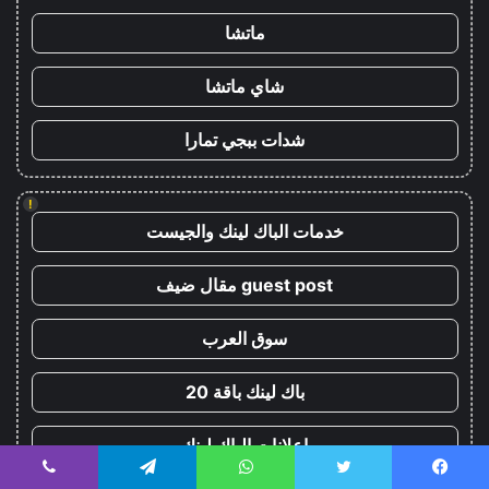
ماتشا
شاي ماتشا
شدات ببجي تمارا
!
خدمات الباك لينك والجيست
guest post مقال ضيف
سوق العرب
باك لينك باقة 20
اعلانات الباك لينك
يسبوك
تويتر
واتساب
تيلقرام
ڤايبر