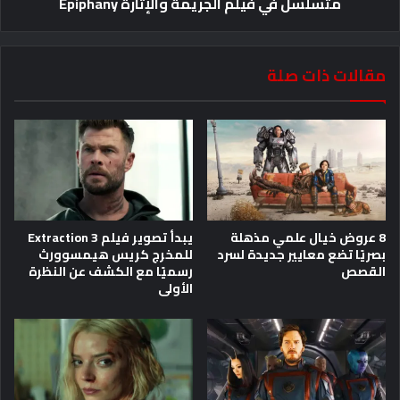
متسلسل في فيلم الجريمة والإثارة Epiphany
مقالات ذات صلة
8 عروض خيال علمي مذهلة
يبدأ تصوير فيلم Extraction 3
بصريًا تضع معايير جديدة لسرد
للمخرج كريس هيمسوورث
القصص
رسميًا مع الكشف عن النظرة
الأولى