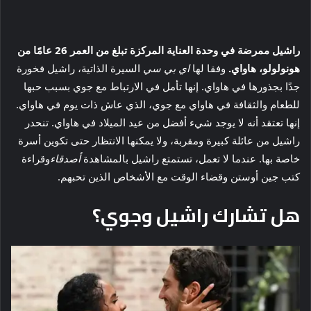
راشيل ممرضة في وحدة العناية المركزة تبلغ من العمر 26 عامًا من
هونولولو، هاواي.
وفقا لها
اي بي سي
السيرة الذاتية، راشيل فخورة
جدًا بجذورها في هاواي. إنها تأمل في الارتباط مع جوي بسبب حبها
للطعام والثقافة في هاواي مع جوي، الذي عاش ذات يوم في هاواي.
إنها تعتقد أنه لا يوجد شيء أفضل من عيد الميلاد في هاواي. تنحدر
راشيل من عائلة كبيرة ومقربة، ولا يمكنها الانتظار حتى تكوين أسرة
خاصة بها. عندما لا تعمل، تستمتع راشيل بالمشاهدة
أصدقاء
وقراءة
كتب جين أوستن وقضاء الوقت مع الأشخاص الذين تحبهم.
هل تشارك راشيل وجوي؟