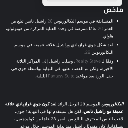
ملخص
المتسابقة في موسم البكالوريوس 28 راشيل نانس تبلغ من
العمر 26 عامًا ممرضة في وحدة العناية المركزة من هونولولو،
هاواي.
لقد شكل جوي غرازيادي وراشيل علاقة عميقة في موسم
البكالوريوس 28.
وفقًا لـ Reality Steve، وصلت راشيل إلى المراكز الثلاثة
الأخيرة، ولكن تم القضاء عليها في النهاية بواسطة جوي في
حفل الورد بعد مواعيد Fantasy Suite الليلية.
البكالوريوس
الموسم 28 الرجل الرائد
لقد كون جوي غرازيادي علاقة
عميقة مع راشيل نانس،
لكن هل سيتقدم لها في النهاية؟ جوي،
لاعب التنس المحترف البالغ من العمر 28 عامًا من كوليدجفيل،
بنسلفانيا، كان مفتونًا براشيل منذ بداية الموسم. خلال موعد