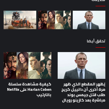
مباشرة
بعد
كازينو
رويال
تحقق أيضا
يُظهر المقطع الذي ظهر
كيفية مشاهدة سلسلة
مرة أخرى أن دانييل كريج
Harlan Coben على Netflix
طلب قتل جيمس بوند
بالترتيب
مباشرة بعد كازينو رويال