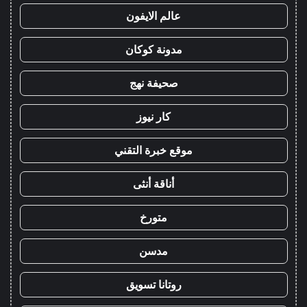
عالم الايفون
مدونة كوكان
صحيفة نهج
كار نيوز
موقع خبرة التقني
أناقة أنثى
متورخ
مدسن
روتانا تسويق