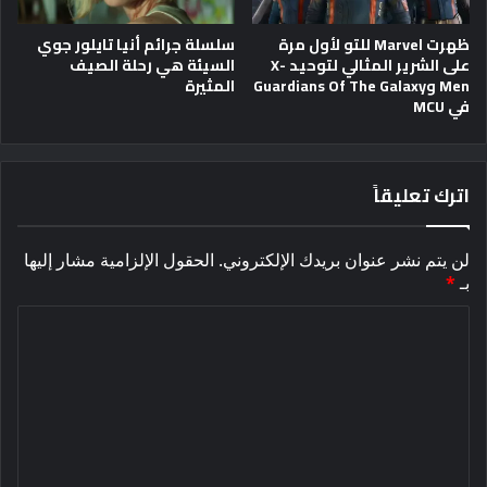
ظهرت Marvel للتو لأول مرة
سلسلة جرائم أنيا تايلور جوي
على الشرير المثالي لتوحيد X-
السيئة هي رحلة الصيف
Men وGuardians Of The Galaxy
المثيرة
في MCU
اترك تعليقاً
لن يتم نشر عنوان بريدك الإلكتروني.
الحقول الإلزامية مشار إليها
بـ
*
ا
ل
ت
ع
ل
ي