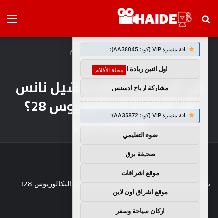
بحث
الق
×
توصيات :
عن
الرئيسية
/
مجلة الأفلام
باقة متميزة VIP (كود: AA38045):
اول اثنين ريادة اعمال
مجلة الأفلام
إلى أي مدى تذهب راشيل نانس
مشاركة ارباح ادسنس
في موسم البكالوريوس 28؟
باقة متميزة VIP (كود: AA35872):
(المفسدين)
ضوء التعليمي
صحيفة برق
موقع اشراقات
تحذير! تحتوي هذه المقالة على حرق لمسلسل البكالوريوس 28!
موقع اشراق اون لاين
اركان سياحة وسفر