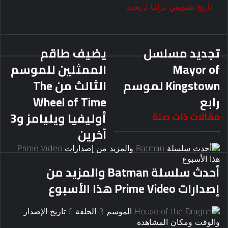
تاريخ
تشويقي
دراما
لـ
يحدد
تجديد مسلسل
يضيف طاقم
Mayor of
الممثلين للموسم
Kingstown لموسم
الثالث من The
رابع
Wheel of Time
أوليفيا ويليامز و3
مقالات ذات صلة
آخرين
أحدث سلسلة Batman والمزيد من
إصدارات Prime Video هذا الأسبوع