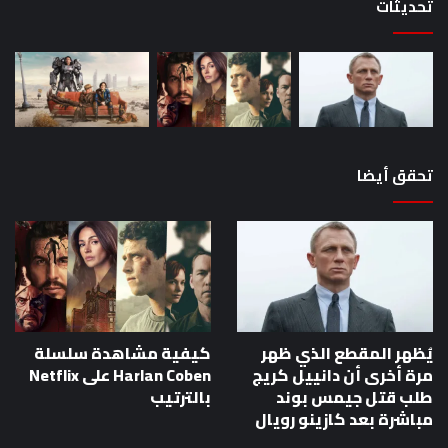
تحديثات
بوند
مباشرة
بعد
كازينو
رويال
تحقق أيضا
يُظهر المقطع الذي ظهر
كيفية مشاهدة سلسلة
مرة أخرى أن دانييل كريج
Harlan Coben على Netflix
طلب قتل جيمس بوند
بالترتيب
مباشرة بعد كازينو رويال