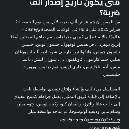
متى يكون تاريخ إصدار ألف
ضربة؟
من المقرر أن يتم عرض ألف ضربة لأول مرة يوم الجمعة 21
فبراير 2025 على Hulu في الولايات المتحدة وDisney+
عالميًا. بالإضافة إلى كيربي وجراهام، يضم طاقم الممثلين أيضًا
إيرين دوهرتي، فرانسيس لوفهول، جيسون توبين، جيمس
نيلسون جويس، هانا والترز، دارسي شو، نادية ألبينا، مورغان
هيلير، جيما كارلتون، كاويلفيون دن، سوزان لينش، دانييل
ميس، آدم. ناجايتيس، غاري لويس، توم ديفيس، وروبرت
جلينيستر.
المسلسل من تأليف وإنشاء وإنتاج تنفيذي بواسطة نايت.
بالإضافة إلى قيادة فريق التمثيل، يعمل جراهام كمنتج تنفيذي
إلى جانب هانا والترز، وداميان كيو، وكيت لويس، وتوم ميلر،
وسام ماير، وديفيد أولوسوجا. تم إنتاجه بواسطة ميلر
وبارينجتون روبنسون وجو جونسون.
شارك هذا الموضوع: