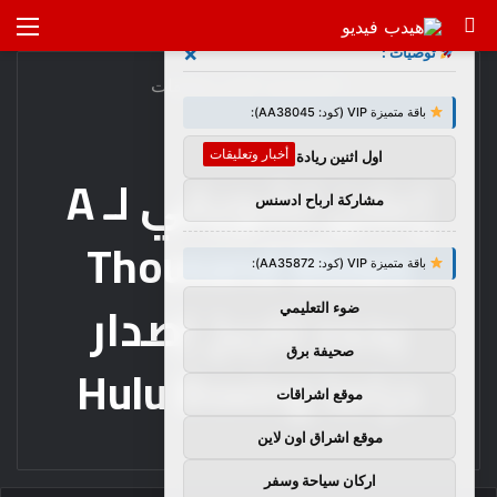
بحث
الق
×
توصيات :
عن
الرئيسية
/
أخبار وتعليقات
باقة متميزة VIP (كود: AA38045):
أخبار وتعليقات
اول اثنين ريادة اعمال
إعلان تشويقي لـ A
مشاركة ارباح ادسنس
Thousand Blows
باقة متميزة VIP (كود: AA35872):
يحدد تاريخ إصدار
ضوء التعليمي
صحيفة برق
دراما Hulu Boxing
موقع اشراقات
موقع اشراق اون لاين
اركان سياحة وسفر