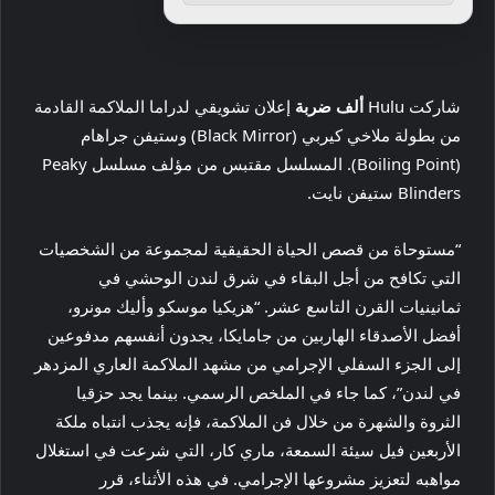
شاركت Hulu
ألف ضربة
إعلان تشويقي لدراما الملاكمة القادمة
من بطولة ملاخي كيربي (Black Mirror) وستيفن جراهام
(Boiling Point). المسلسل مقتبس من مؤلف مسلسل Peaky
Blinders ستيفن نايت.
“مستوحاة من قصص الحياة الحقيقية لمجموعة من الشخصيات
التي تكافح من أجل البقاء في شرق لندن الوحشي في
ثمانينيات القرن التاسع عشر. “هزيكيا موسكو وأليك مونرو،
أفضل الأصدقاء الهاربين من جامايكا، يجدون أنفسهم مدفوعين
إلى الجزء السفلي الإجرامي من مشهد الملاكمة العاري المزدهر
في لندن”، كما جاء في الملخص الرسمي. بينما يجد حزقيا
الثروة والشهرة من خلال فن الملاكمة، فإنه يجذب انتباه ملكة
الأربعين فيل سيئة السمعة، ماري كار، التي شرعت في استغلال
مواهبه لتعزيز مشروعها الإجرامي. في هذه الأثناء، قرر