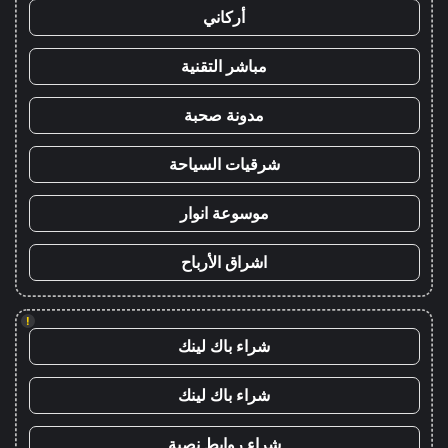
أركاني
مباشر التقنية
مدونة صحبة
شرقيات السياحة
موسوعة انوار
اشراق الأرباح
!
شراء باك لينك
شراء باك لينك
شراء روابط نصية