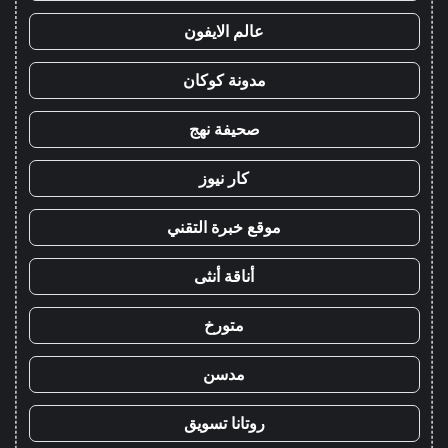
عالم الايفون
مدونة كوكان
صحيفة نهج
كار نيوز
موقع خبرة التقني
أناقة أنثى
متورخ
مدسن
روتانا تسويق