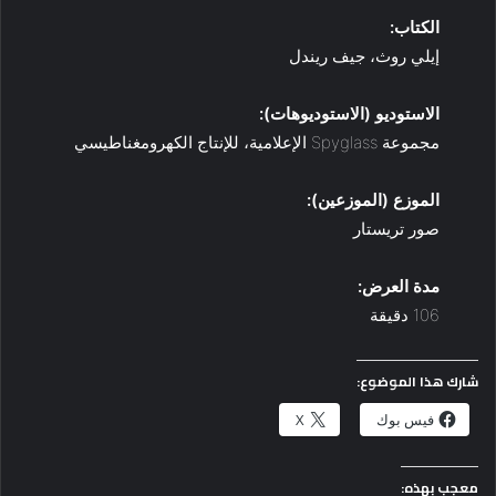
الكتاب:
إيلي روث، جيف ريندل
الاستوديو (الاستوديوهات):
مجموعة Spyglass الإعلامية، للإنتاج الكهرومغناطيسي
الموزع (الموزعين):
صور تريستار
مدة العرض:
106 دقيقة
شارك هذا الموضوع:
فيس بوك
X
معجب بهذه: