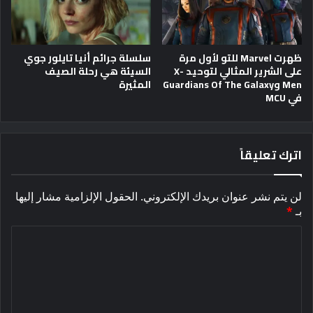
ظهرت Marvel للتو لأول مرة
سلسلة جرائم أنيا تايلور جوي
على الشرير المثالي لتوحيد X-
السيئة هي رحلة الصيف
Men وGuardians Of The Galaxy
المثيرة
في MCU
اترك تعليقاً
لن يتم نشر عنوان بريدك الإلكتروني.
الحقول الإلزامية مشار إليها
بـ
*
ا
ل
ت
ع