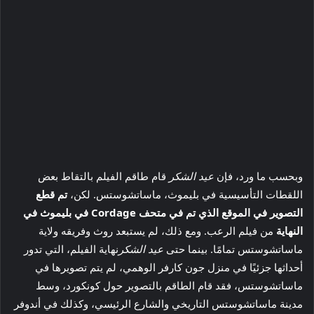
وبحسب ما ورد، فإن
عيد الشكر
قام طاقم الفيلم بالتقاط بعض
اللقطات التأسيسية في بليموث، ماساتشوستس. لكن،
تم قطع
التصوير في الموقع الذي تم في متحف Cordage في بليموث في
النهاية
من فيلم الرعب. ومع ذلك، لم يستبعد روث وفريقه ولاية
ماساتشوستس تمامًا. بينما حتى
عيد الشكر
نهاية الفيلم، التي تدور
أحداثها جزئيًا في منزل جون كارفر الوهمي، لم يتم تصويرها في
ماساتشوستس، فقد قام الطاقم بالتصوير حول كونكورد، وسط
مدينة ماساتشوستس التاريخي والشارع الرئيسي، وكذلك في أندوفر