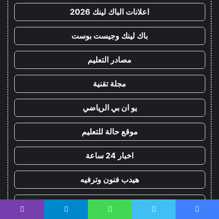
اعلانات الباك لينك 2026
باك لينك وجيست بوست
مصادر التعليم
مجلة تقنية
يو ان بي الرياضي
موقع حالة للتعليم
اخبار 24 ساعة
هيدب فنون وترفيه
صحيفة العالم
يسبوك
تويتر
واتساب
تيلقرام
ڤايبر