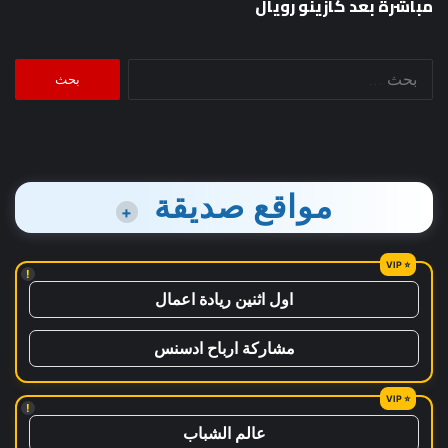
مباشرة بعد كازينو رويال
البحث
عن:
مواقع صديقة
+
!
اول اثنين ريادة اعمال
مشاركة ارباح ادسنس
!
عالم الشباب