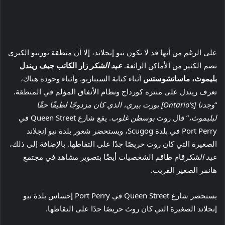
على الرغم من أنها قد لا تكون نيو إنجلاند، إلا أن منطقة تورنتو الكبرى
تضم الكثير من الأماكن الرائعة.
عيد الشكر
زار الكاتب جيف ريندل
بليموث، ماساتشوستس
أثناء كتابة السيناريو. وأثناء وجوده هناك،
تعرف ريندل على منتزه كورداج ونظام الأنفاق المؤلم في المنطقة.
“
وجدنا [Ontario’s] بورت بيري، الذي كان مزدوجًا لطيفًا حقًا
لبليموث،
” قال روث
بوسطن غلوب
. يقع شارع Queen Street في
Port Perry في بلدة Scugog، ويستحضر شعور بلدة نيو إنجلاند
الصغيرة التي كان روث حريصًا جدًا على التقاطها. بالإضافة إلى ذلك،
عيد الشكر
قام طاقم الشخصيات أيضًا بتصوير مشاهد في مجتمع
هانمر الصغير القريب.
يستحضر شارع Queen Street في Port Perry إحساس بلدة نيو
إنجلاند الصغيرة التي كان روث حريصًا جدًا على التقاطها.