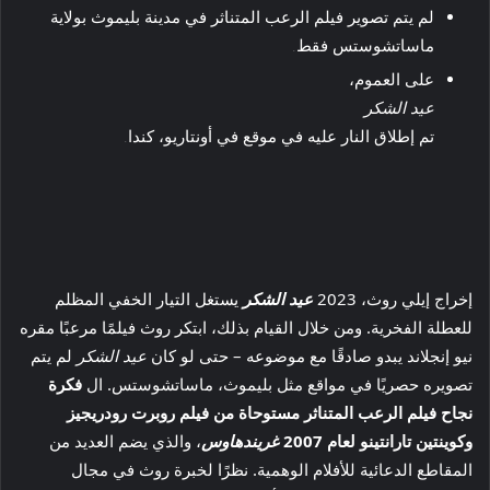
لم يتم تصوير فيلم الرعب المتناثر في مدينة بليموث بولاية
ماساتشوستس فقط.
على العموم،
عيد الشكر
تم إطلاق النار عليه في موقع في أونتاريو، كندا.
إخراج إيلي روث، 2023
عيد الشكر
يستغل التيار الخفي المظلم
للعطلة الفخرية. ومن خلال القيام بذلك، ابتكر روث فيلمًا مرعبًا مقره
نيو إنجلاند يبدو صادقًا مع موضوعه – حتى لو كان
عيد الشكر
لم يتم
تصويره حصريًا في مواقع مثل بليموث، ماساتشوستس. ال
فكرة
نجاح فيلم الرعب المتناثر مستوحاة من فيلم روبرت رودريجيز
وكوينتين تارانتينو لعام 2007
غريندهاوس
، والذي يضم العديد من
المقاطع الدعائية للأفلام الوهمية. نظرًا لخبرة روث في مجال