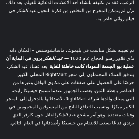
الرعب، فقد تم تكليفه بإنشاء أحد الإعلانات الدعائية للفيلم. بعد ذلك،
نزل
لم يتمكن المخرج من التخلص من فكرة التحول
عيد الشكر
في
فيلم روائي خاص به.
تم تعيينه بشكل مناسب في بليموث، ماساتشوستس – المكان ذاته
ماي فلاور
رسو الحجاج عام 1620 —
عيد الشكر
يروي في البداية أن
عملية بيع الجمعة السوداء كانت خاطئة للغاية
. بعد عشاء عيد الشكر،
يتدفق العملاء المحتملون إلى متجر RightMart المحلي الكبير.
حرصًا على الحصول على صفقات على مكاوي الوافل وغيرها من
العناصر باهظة الثمن، يغضب الجمهور عندما تسمح جيسيكا رايت،
التي يمتلك والدها شركة RightMart، لأصدقائها بالدخول إلى المتجر
الكبير مبكرًا. ويتسبب التدافع الناتج بين المتسوقين المحمومين في
وفيات متعددة، وهو أمر مشجع
عيد الشكر
القاتل جون كارفر الذي
يرتدي قناعًا يسعى للانتقام من جيسيكا وأصدقائها في العام التالي.