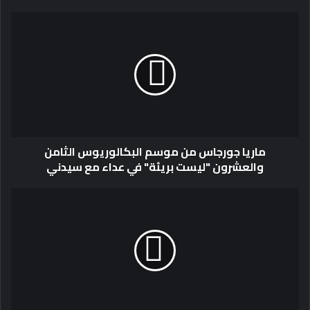
ماريا جورجاس من موسم البكالوريوس الثامن
والعشرون "ليست بريئة" في عداء مع سيدني