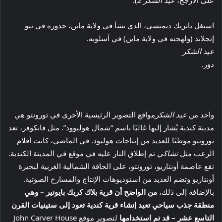
استغل باتريك ديمبسي، الذي نشأ في ولاية ماين، جذوره في نيو
إنجلاند (ولهجته في ولاية ماين) في أسلوبه.
عيد الشكر
دور.
واحد من
عيد الشكر
مواقع التصوير الرئيسية الأخرى في تورونتو هي
مدينة كندية يُشار إليها غالبًا باسم “شمال هوليوود”. مثل فانكوفر، تعد
تورونتو موطنًا للعديد من إنتاجات هوليود. في الماضي، كانت أفلام
الرعب مثل
تشاكي
تم إطلاق النار عليه في موقع في المدينة الكندية.
تقع عاصمة أونتاريو، تورونتو، على الحافة الشمالية الغربية لبحيرة
أونتاريو وتضم العديد من استوديوهات الإنتاج والمسارح الصوتية.
بالإضافة إلى ذلك،
من الواضح أن قرية بلاك كريك بايونير – وهي
منطقة جذب سياحي تعيد إنشاء قرية كندية تعود إلى ستينيات القرن
التاسع عشر – قد تم استخدامها
لتصوير موقع John Carver House