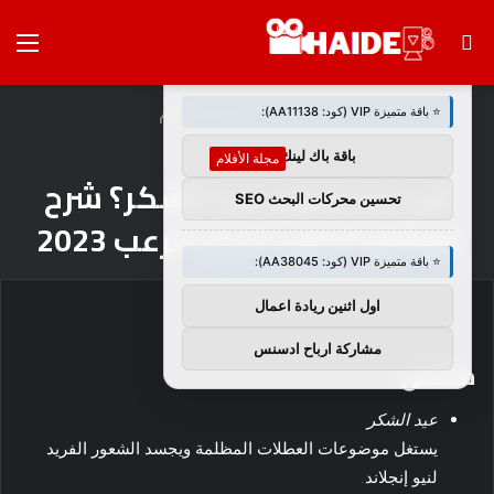
بحث
الق
×
🚀 توصيات :
عن
الرئيسية
/
مجلة الأفلام
⭐ باقة متميزة VIP (كود: AA11138):
باقة باك لينك
مجلة الأفلام
أين تم تصوير عيد الشكر؟ شرح
تحسين محركات البحث SEO
مواقع تصوير فيلم الرعب 2023
⭐ باقة متميزة VIP (كود: AA38045):
اول اثنين ريادة اعمال
مشاركة ارباح ادسنس
ملخص
عيد الشكر
يستغل موضوعات العطلات المظلمة ويجسد الشعور الفريد
لنيو إنجلاند.