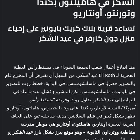
الشكر في هاميلتون بكندا
وتورنتو، أونتاريو
تساعد قرية بلاك كريك بايونير على إحياء
منزل جون كارفر في عيد الشكر
منذ اندلاع أعمال شغب الجمعة السوداء في مسقط رأس العطلة
الفخرية لـ Eli Roth
عيد الشكر
، من السهل أن نفترض أن المخرج قام
بالتصوير حصريًا في ماساتشوستس. في البداية، خطط روث للتصوير
في بليموث، ماساتشوستس، لكن المشروع فشل. عندما عاد في
النهاية إلى
عيد الشكر
، تداول روث وفريقه “
مسقط رأس
أمريكا
“بالنسبة لأونتاريو، كندا. على وجه الخصوص، هاملتون، أونتاريو
تظهر بشكل كبير في فيلم السلاشر. مدينة ساحلية تقع على الحافة
الغربية لبحيرة أونتاريو،
هاميلتون، أونتاريو هي موطن مدرسة
مقاطعة ووترداون الثانوية – وهو موقع يبرز بشكل بارز
عيد الشكر
(و
على الأرجح،
عيد الشكر 2
).