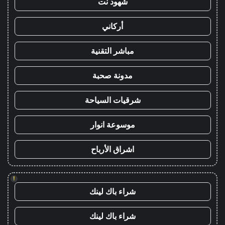
شهود نت
أركاني
مباشر التقنية
مدونة صحبة
شرقيات السياحة
موسوعة انوار
اشراق الأرباح
!
شراء باك لينك
شراء باك لينك