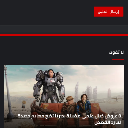
لا تفوت
8
أح
عروض
سل
خيال
an
علمي
وال
مذهلة
من
بصريًا
إص
تضع
me
معايير
eo
8 عروض خيال علمي مذهلة بصريًا تضع معايير جديدة
جديدة
هذا
لسرد القصص
ه
لسرد
الأ
القصص