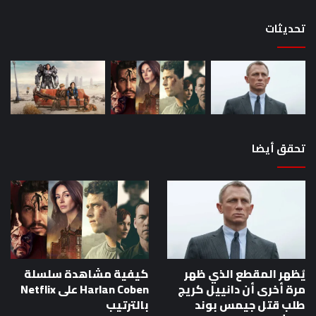
تحديثات
تحقق أيضا
يُظهر المقطع الذي ظهر
كيفية مشاهدة سلسلة
مرة أخرى أن دانييل كريج
Harlan Coben على Netflix
طلب قتل جيمس بوند
بالترتيب