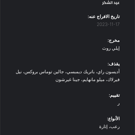
عيد الشكر
تاريخ الافراج عنه:
2023-11-17
مخرج:
إيلي روث
يقذف:
أديسون راي، باتريك ديمبسي، جالين توماس بروكس، نيل
فيرلاك، ميلو مانهايم، جينا غيرشون
تقييم:
ر
الأنواع:
رعب، إثارة