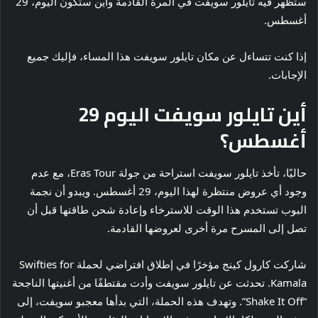
ستظهر فيه تايلور سويفت في المرة القادمة وأين ستكون اليوم، 29
أغسطس.
إذا كنت تتساءل عن مكان تايلور سويفت هذا المساء، فإليك جميع
الإجابات.
أين تايلور سويفت اليوم 29
أغسطس؟
حاليًا، تأخذ تايلور سويفت استراحة من جولة Eras Tour، مع عدم
وجود أي عروض منتظرة لهذا اليوم، 29 أغسطس. ويبدو أن نجمة
البوب ​​تستخدم هذا الوقت للاسترخاء وإعادة شحن طاقتها قبل أن
تصل إلى المسرح مرة أخرى لعروضها القادمة.
شاركت كارول كينج مؤخرًا في إطلاق افتراضي لحملة Swifties for
Kamala. تحدثت عن تايلور سويفت وأدت مقتطفًا من أغنيتها الناجحة
“Shake It Off”. وتهدف هذه الحملة، التي بدأها معجبو سويفت، إلى