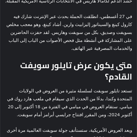
حشد الدعم لكامالا هاريس في الانتخابات الرئاسية الأمريكية المقبلة.
في 27 أغسطس، انطلقت الحملة بحدث عبر الإنترنت شارك فيه
كارول كينغ والسيناتور إليزابيث وارين. أشاد كينغ، وهو معجب مخلص
بسويفت وصديق، بكل من سويفت وهاريس. لقد حفزت الحاضرين
على المشاركة في أنشطة مثل فحص الأصوات من الباب إلى الباب
والخدمات المصرفية عبر الهاتف.
متى يكون عرض تايلور سويفت
القادم؟
تستعد تايلور سويفت لسلسلة مثيرة من العروض في الولايات
المتحدة وكندا، بدءًا من الحدث الذي سيقام في ملعب هارد روك في
ميامي. ستقام العروض في ميامي في الفترة من 18 أكتوبر إلى 20
أكتوبر 2024، ومن المقرر افتتاح جرايسي أبرامز أمام سويفت.
وبعد العروض الأمريكية، ستستأنف جولة سويفت العالمية مرة أخرى