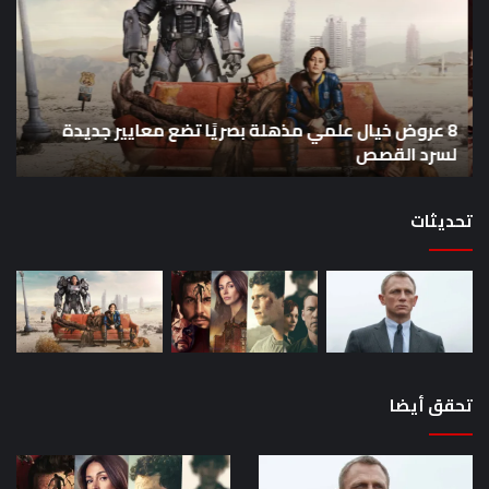
علمي
وال
مذهلة
من
بصريًا
إص
تضع
me
معايير
eo
8 عروض خيال علمي مذهلة بصريًا تضع معايير جديدة
جديدة
هذا
لسرد القصص
ه
لسرد
الأ
القصص
تحديثات
تحقق أيضا