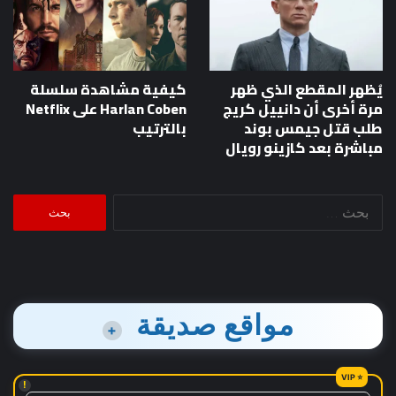
يُظهر المقطع الذي ظهر
كيفية مشاهدة سلسلة
مرة أخرى أن دانييل كريج
Harlan Coben على Netflix
طلب قتل جيمس بوند
بالترتيب
مباشرة بعد كازينو رويال
البحث
عن:
مواقع صديقة
+
!