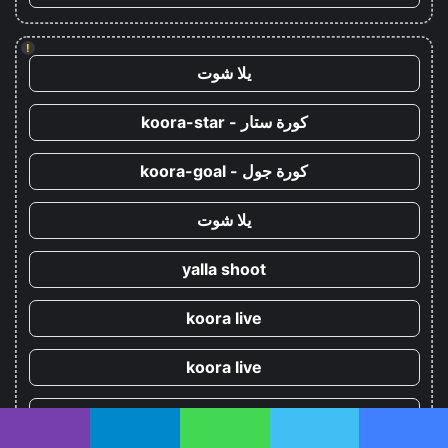
!
يلا شوت
كورة ستار - koora-star
كورة جول - koora-goal
يلا شوت
yalla shoot
koora live
koora live
يلا شوت
يسبوك
تويتر
واتساب
تيلقرام
ڤايبر