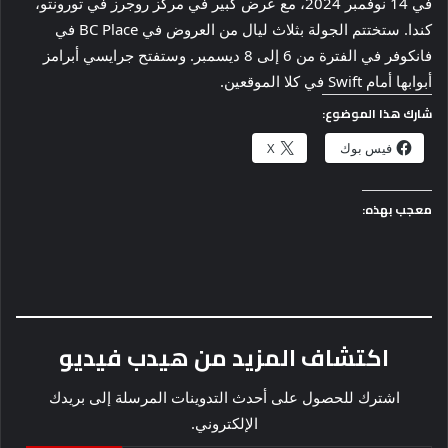
في 14 نوفمبر 2024، مع عرض كبير في مركز روجرز في تورونتو،
كندا. ستختتم الجولة بثلاث ليال من العروض في BC Place في
فانكوفر في الفترة من 6 إلى 8 ديسمبر. وستفتح جرايسي أبرامز
أبوابها أمام Swift في كلا الموقعين.
شارك هذا الموضوع:
فيس بوك
X
معجب بهذه:
اكتشاف المزيد من هيدب فيديو
اشترك للحصول على أحدث التدوينات المرسلة إلى بريدك
الإلكتروني.
كتابة بريدك الإلكتروني...