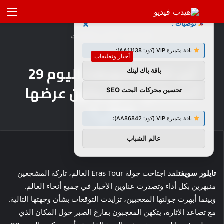
بحث
الق
×
توصيات :
عن
الرئيسية
/
أخبار وتعليقات
باقة متميزة VIP (كود: AA11138):
أخبار وتعليقات
أين تايلور سويفت اليوم 29
باقة باك لينك
أغسطس؟ متى يكون عرضها
تحسين محركات البحث SEO
التالي؟
باقة متميزة VIP (كود: AA86842):
عالم الشباب
تايلور سويفت
لقد اجتاحت جولة Eras Tour العالم، تاركة المشجعين
منبهرين بكل أداء وتصدرت عناوين الأخبار في جميع أنحاء العالم.
وبينما أبهرت جولتها المعجبين، تزايدت التوقعات بشأن وجهتها التالية.
مع تصاعد الإثارة، يتكهن المعجبون بفارغ الصبر حول المكان الذي