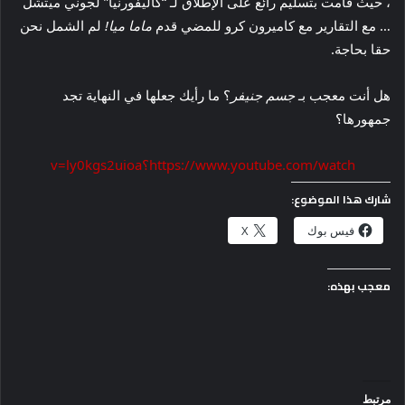
، حيث قامت بتسليم رائع على الإطلاق لـ “كاليفورنيا” لجوني ميتشل
… مع التقارير مع كاميرون كرو للمضي قدم
ماما ميا!
لم الشمل نحن
حقا بحاجة.
هل أنت معجب بـ
جسم جنيفر
؟ ما رأيك جعلها في النهاية تجد
جمهورها؟
https://www.youtube.com/watch؟v=ly0kgs2uioa
شارك هذا الموضوع:
فيس بوك
X
معجب بهذه:
مرتبط