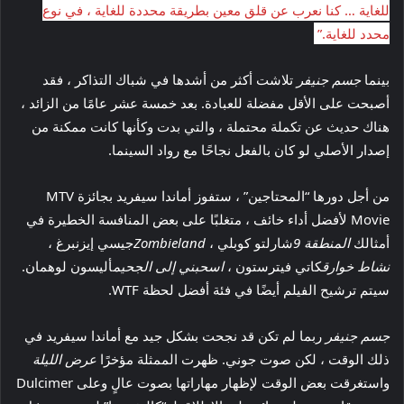
للغاية … كنا نعرب عن قلق معين بطريقة محددة للغاية ، في نوع
محدد للغاية.”
بينما
جسم جنيفر
تلاشت أكثر من أشدها في شباك التذاكر ، فقد
أصبحت على الأقل مفضلة للعبادة. بعد خمسة عشر عامًا من الزائد ،
هناك حديث عن تكملة محتملة ، والتي بدت وكأنها كانت ممكنة من
إصدار الأصلي لو كان بالفعل نجاحًا مع رواد السينما.
من أجل دورها “المحتاجين” ، ستفوز أماندا سيفريد بجائزة MTV
Movie لأفضل أداء خائف ، متغلبًا على بعض المنافسة الخطيرة في
أمثالك
المنطقة 9
شارلتو كوبلي ،
Zombieland
جيسي إيزنبرغ ،
نشاط خوارق
كاتي فيترستون ،
اسحبني إلى الجحيم
أليسون لوهمان.
سيتم ترشيح الفيلم أيضًا في فئة أفضل لحظة WTF.
جسم جنيفر
ربما لم تكن قد نجحت بشكل جيد مع أماندا سيفريد في
ذلك الوقت ، لكن صوت جوني. ظهرت الممثلة مؤخرًا
عرض الليلة
واستغرقت بعض الوقت لإظهار مهاراتها بصوت عالٍ وعلى Dulcimer