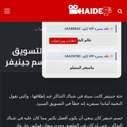
بحث
الق
×
توصيات :
عن
الرئيسية
/
اعلانات ومراجعات
باقة متميزة VIP (كود: AA86842):
عالم الشباب
اعلانات ومراجعات
أماندا سيفريد تلوم التسويق
باقة متميزة VIP (كود: AA26790):
الضعيف على تقليب جسم جينيفر
ماسنجر المسلم
جثة جينيفر كانت سيئة في شباك التذاكر عند إطلاقها ، والتي تقول
النجمة أماندا سيفريد إنه خطأ في التسويق السيئ.
جسم جنيفر
كان ينبغي أن يكون أفضل بكثير مما كان عليه في شباك
التذاكر ، حتى لو كان في الملصق وحده: ميغان فوكس حار حار