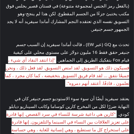
(بالفعل رمز الجنس لمجموعة متنوعة) في فستان قصير يجلس فوق
مكتب يختبئ جزءًا من الجسم المقطوع. لكن هذا لم ينجح-وهو
التسويق نفسه الذي تعتقده النجم المشارك أماندا سيفريد أنه لا يجد
الجمهور
جسم جنيفر
.
تحدث مع GQ (عبر EW) ، قالت أماندا سيفريد إن السبب
جسم
جنيفر
حقق فقط 16 مليون دولار على مستوى محلي على كيفية
قيام Fox بتفكيك الطريق إلى الجماهير.
“إذا انتقد النقاد أي شيء ،
فسيكون ذلك هو التسويق. لقد امتص التسويق. لقد فعل ذلك ، ونحن
جميعًا نتفق … لقد قام فريق التسويق بتخفيضه ، كما كان مجرد ، كما
تعلمون ، قاذفًا. أعتقد أنهم دمروه”.
يعتقد سيفريد أيضًا أن سوء سوء الاستوديو
جسم جنيفر
كان في
النهاية ضررًا لكل من المخرج كارين كوساما وكاتب السيناريو ديابلو
كودي.
“كارين هي داعية شرسة للنساء في سرد ​​القصص. إنها قادرة
على تعزيز العلاقات بين النساء في السينما والتلفزيون. إنها قادرة
على استخراج كل ما تستطيع ، وهي إنسانية للغاية ، وهي حساسة