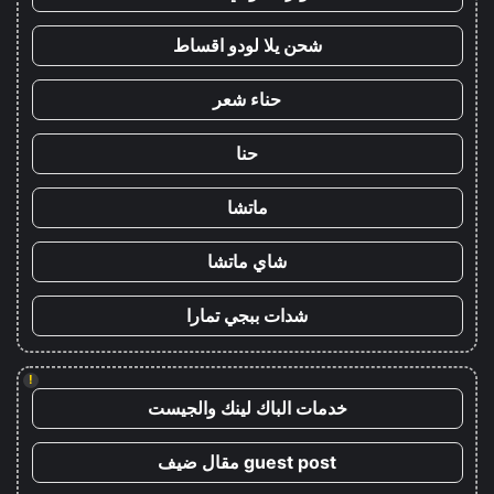
شحن يلا لودو اقساط
حناء شعر
حنا
ماتشا
شاي ماتشا
شدات ببجي تمارا
!
خدمات الباك لينك والجيست
guest post مقال ضيف