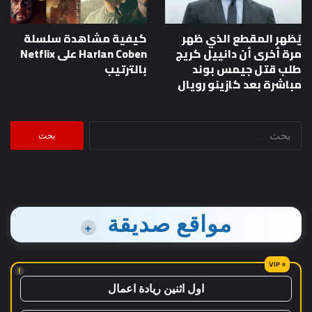
يُظهر المقطع الذي ظهر
كيفية مشاهدة سلسلة
مرة أخرى أن دانييل كريج
Harlan Coben على Netflix
طلب قتل جيمس بوند
بالترتيب
مباشرة بعد كازينو رويال
البحث
عن:
مواقع صديقة
+
!
اول اثنين ريادة اعمال