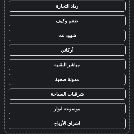
رذاذ التجارة
طعم وكيف
شهود نت
أركاني
مباشر التقنية
مدونة صحبة
شرقيات السياحة
موسوعة انوار
اشراق الأرباح