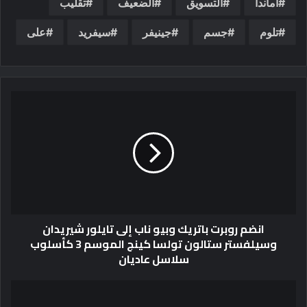
أماندا
التسويق
الضعيف
تقليب
تلوم
جسم
جينيفر
سيفريد
على
انضم روبرت باتريك وبيو ناب إلى تايلور شيريدان
وسيلفستر ستالون تولسا كينج الموسم 3 كأسلوب
سلاسل عاديان