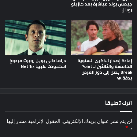
جيمس بوند مباشرة بعد كازينو
رويال
إعادة إصدار الذكرى السنوية
دراما داني بويل روبرت مردوخ
الخامسة والثلاثين لـ Point
استحوذت عليها Netflix
Break يصل إلى دور العرض
بدقة 4K
اترك تعليقاً
لن يتم نشر عنوان بريدك الإلكتروني.
الحقول الإلزامية مشار إليها
بـ
*