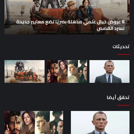
بصريًا
إص
تضع
me
معايير
eo
8 عروض خيال علمي مذهلة بصريًا تضع معايير جديدة
جديدة
هذا
لسرد القصص
ه
لسرد
الأ
القصص
تحديثات
تحقق أيضا