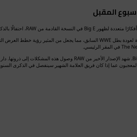
يحتوي العرض الترويجي على العديد من الأفكار المطروحة لعودة بطل WWE السابق، مما ي
ومع ذلك، تصاعدت التوترات داخل الفصيل أثناء غياب Big E. شهد الإصدار ا
ل المعجبون عما إذا كان فريق العلامة الشهير سينفصل في الذكرى السنو