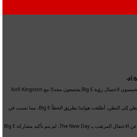
ج إي
.
ستحتفل WWE RAW الأسبوع المقبل بالذكرى السنوية العاشرة لـ The New Day، فريق العلامات الأكثر تتويجًا في تاريخ WWE. المعجبون متحمسون لاحتمال رؤية Big E يجتمعون مجددًا مع Kofi Kingston
في مارس 2022، تعرض Big E لإصابة خطيرة خلال مباراة WWE SmackDown ضد ريدج هولاند. أثناء محاولته إجراء تمرين سوبلكس من البطن إلى البطن، أطلقت هولندا بطريق الخطأ Big E، مما تسبب في
بعد خضوعه لعملية جراحية في الرقبة، كرس Big E العامين الماضيين من أجل تعافيه، وظل خارج المنافسة داخل الحلبة. بينما أعلنت WWE عن الاحتفال المرتقب بـ The New Day، لم يتم تأكيد مشاركة Big E