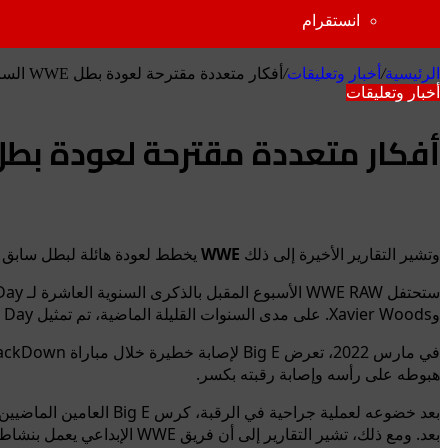
انستقرام
الرئيسية
/
أخبار وتعليقات
/
أفكار متعددة مقترحة لعودة بطل WWE السابق إلى الرو
أخبار وتعليقات
أفكار متعددة مقترحة لعودة بطل WWE السابق إلى ال
Odnoklassniki
تويتر
بوكيت
لينكدإن
فيسبوك
بينتيريست
وتشير التقارير الأخيرة إلى ذلك
WWE
يخطط لعودة هائلة لبطل سابق
وXavier Woods. على مدى السنوات القليلة الماضية، تم تمثيل The New Day فقط من قبل كينغستون وودز.
هبوطه على رأسه وإصابة رقبته بكسر.
بعد. ومع ذلك، تشير التقارير إلى أن فريق WWE الإبداعي يعمل بنشاط على طرح العديد من الأفكار لعودة البطل السابق المحتملة.