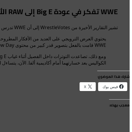
WWE تفكر في عودة Big E إلى RAW الأسبوع المقبل
تشير التقارير الأخيرة من WrestleVotes إلى أن WWE تدرس أفكارًا متعددة لظهور Big E في النسخة القادمة من RAW، احتفالًا بالذكرى السنوية العاشرة لـ The New Day.
WWE قامت بالفعل بتصوير قدر كبير من محتوى The New Day في المقر الرئيسي.
الكواليس بعد خسارتهما أمام أكاديمية ألفا. الآن، يتساء
شارك هذا الموضوع:
فيس بوك
X
معجب بهذه: