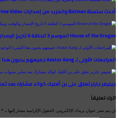
أحدث سلسلة Batman والمزيد من إصدارات Prime Video هذا الأسبوع
House of the Dragon الموسم 3 الحلقة 6 تاريخ الإصدار والوقت ومكان المشاهدة
المراجعات الأولى لـ Avatar Aang جميعهم يحبون هذا الشيء الوحيد حول فيلم Airbender الأخير
جينيفر جارنر تعلق على بن أفليك كوالد مشارك بعد ثم
اترك تعليقاً
لن يتم نشر عنوان بريدك الإلكتروني.
الحقول الإلزامية مشار إليها بـ
*