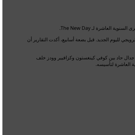
جعل من المثير رؤية خطط العرض الترويجي لليوم الجديد. قبل بضعة أسابيع، أكدت التقارير أن
لأخير من RAW وصول هذه المشكلات إلى ذروتها. دار جدال حاد بين كوفي كينغستون وكزافيير وودز خلف
ية العاشرة لتأسيسه.