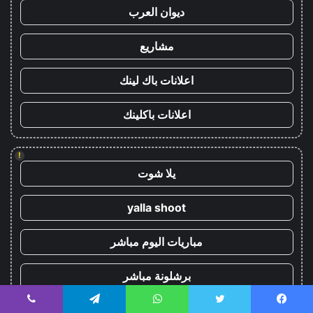
ديوان العرب
مشاريع
اعلانات باك لينك
اعلانات باكلينك
!
يلا شوت
yalla shoot
مباريات اليوم مباشر
برشلونة مباشر
ريال مدريد مباشر
يسبوك
تويتر
واتساب
تيلقرام
ڤايبر