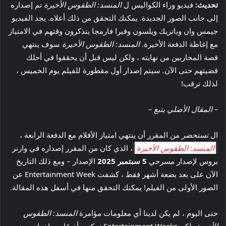
تحديث:
فيديو وراء الكواليس ل
المنسد: الطقوس الأخيرة
تم إصداره
إلى جانب الصور الجديدة. يمكنك التحقق من ذلك أعلاه. يجد الفيديو
جيمس وان وباتريك ويلسون وفيرا فارمجا يتذكرون وقتهم في الامتياز
مع إغاظة الدفعة الأخيرة.
المنسد: الطقوس الأخيرة
سوف ينتهي
قصة المحاربين من نهايته ، ولكن ليس قبل أن يحققوا في أحلك
قضيتهم حتى الآن. سيتم إصدار أول مقطورة للفيلم يوم الخميس ،
لذلك ترقب!
– المقال الأصلي يتبع –
ال
تستحضر
من المقرر أن ينتهي امتياز الأفلام مع الدفعة الرابعة ،
المنسد: الطقوس الأخيرة
، الذي كان من المقرر إصداره في وارنر
بروس لإصدار مسرحي
5 سبتمبر 2025
الإصدار – ومع ذلك التاريخ
الآن على بعد بضعة أشهر فقط ، كشفت Entertainment Week عن
الصور الأولى من الفيلم! يمكنك التحقق منها في أسفل هذه المقالة.
حتى اليوم ، لم يكن لدينا أي معلومات مؤامرة
المنسد: الطقوس
الأخيرة
، لكن Entertainment Weeks تمكنت أخيرًا من إخراج بعض