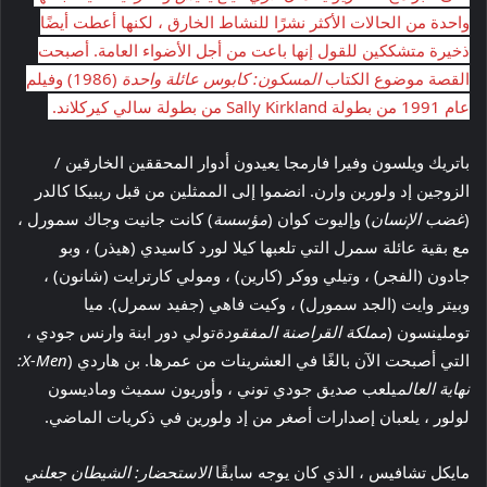
واحدة من الحالات الأكثر نشرًا للنشاط الخارق ، لكنها أعطت أيضًا
ذخيرة متشككين للقول إنها باعت من أجل الأضواء العامة. أصبحت
القصة موضوع الكتاب
المسكون: كابوس عائلة واحدة
(1986) وفيلم
عام 1991 من بطولة Sally Kirkland من بطولة سالي كيركلاند.
باتريك ويلسون وفيرا فارمجا يعيدون أدوار المحققين الخارقين /
الزوجين إد ولورين وارن. انضموا إلى الممثلين من قبل ريبيكا كالدر
(
غضب الإنسان
) وإليوت كوان (
مؤسسة
) كانت جانيت وجاك سمورل ،
مع بقية عائلة سمرل التي تلعبها كيلا لورد كاسيدي (هيذر) ، وبو
جادون (الفجر) ، وتيلي ووكر (كارين) ، ومولي كارترايت (شانون) ،
وبيتر وايت (الجد سمورل) ، وكيت فاهي (جفيد سمرل). ميا
توملينسون (
مملكة القراصنة المفقودة
تولي دور ابنة وارنس جودي ،
التي أصبحت الآن بالغًا في العشرينات من عمرها. بن هاردي (
X-Men:
نهاية العالم
يلعب صديق جودي توني ، وأوريون سميث وماديسون
لولور ، يلعبان إصدارات أصغر من إد ولورين في ذكريات الماضي.
مايكل تشافيس ، الذي كان يوجه سابقًا
الاستحضار: الشيطان جعلني