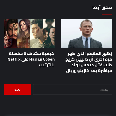
تحقق أيضا
يُظهر المقطع الذي ظهر
كيفية مشاهدة سلسلة
مرة أخرى أن دانييل كريج
Harlan Coben على Netflix
طلب قتل جيمس بوند
بالترتيب
مباشرة بعد كازينو رويال
البحث
عن: