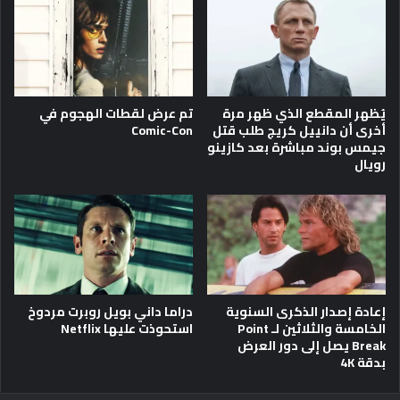
يُظهر المقطع الذي ظهر مرة
تم عرض لقطات الهجوم في
أخرى أن دانييل كريج طلب قتل
Comic-Con
جيمس بوند مباشرة بعد كازينو
رويال
إعادة إصدار الذكرى السنوية
دراما داني بويل روبرت مردوخ
الخامسة والثلاثين لـ Point
استحوذت عليها Netflix
Break يصل إلى دور العرض
بدقة 4K