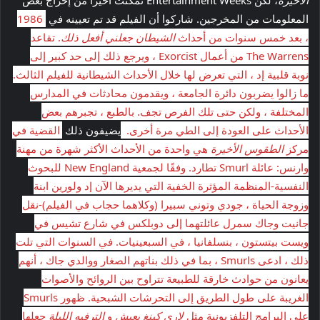
المعلومات من المخرجين. شاركوا أن الفيلم قد تم تعيينه في
1986
، بعد خمس سنوات من أحداث
الشيطان جعلني أفعل ذلك
. تقاعد
The Warrens من أعمال Exorcist ، ويرجع ذلك إلى حد كبير إلى
نوبة قلبية إد ، التي تعرض لها خلال الأحداث الشيطانية للفيلم الثالث.
ما زالوا يضربون دائرة الجامعة ، ويقدمون محادثات في المدارس
المختلفة ، ولكن حتى تلك الفرص تجف. بالطبع ، تجبرهم بعض
الأحداث على العودة إلى الطي مرة أخرى.
يضيفون ذلك
القضية في
مركز
الطقوس الأخيرة
هي واحدة من الأحداث الأكثر شهرة من مهنة
وارنس: عائلة Smurl تطارد. وفقًا لجمعية New England للبحوث
النفسية-المنظمة المؤثرة الخفية التي يديرها الآن إد ولورين ابنة
وزوجة الحياة ، جودي وتوني سبيرا (وكلاهما حجاب في الفيلم)-نقل
جانيت وجاك سمرل عائلتهما إلى دوبلكس في شارع تشيس في
ويست بيتستون ، بنسلفانيا ، في السبعينيات. في السنوات التي تلت
ذلك ، ادعى Smurls ، بما في ذلك بناتهم الصغار ووالدي جاك ، أنهم
يعانون من حوادث خارقة للطبيعة تتراوح بين الروائح والأصوات
الغريبة على طول الطريق إلى التحرشات الشبحية. ظهور Smurls
على البرامج التلفزيونية مثل
لاري كينغ يعيش
و
الترفيه الليلة
جعلها