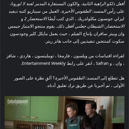
أفعل ذلك
و
الراهبة الثانية
، والكون المستعارة المدمر
لعنة لا لورونا
،
على رأس
المنسد: الطقوس الأخيرة
، العمل من سيناريو كتبه ديفيد
ليزلي جونسون مكلولدريك ، الذي كتب أيضًا
الاستحضار 2
و
الاستحضار: الشيطان جعلني أفعل ذلك
. يقوم منتجو الامتياز جيمس
وان وبيتر سافران بإنتاج الفيلم ، حيث يعمل مايكل كلير وجودسون
سكوت كمنتجين تنفيذيين إلى جانب هانز ريتر.
لقراءة اقتباسات من ويلسون ، فارمجا ، توملينسون ، هاردي ، شافز
، وان ، و Safran ، انقر على رابط Entertainment Weekly.
هل تتطلع إلى
المنسد: الطقوس الأخيرة
؟ ألقِ نظرة على الصور
الأولى ، ثم أخبرنا عن طريق ترك تعليق أدناه.